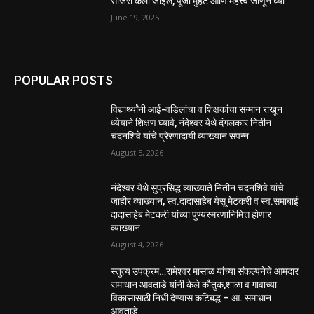
साजरा केला जाईल, पूजा मुहर्ट आणि महत्त्व जाणून घ्या
June 19, 2025
POPULAR POSTS
विद्यार्थ्यांनी आई-वडिलांचा व शिक्षकांचा सन्मान राखून
ध्येयाने शिक्षण घ्यावे, नंदेश्वर येथे दंगलकार नितीन
चंदनशिवे यांचे प्रेरणादायी व्याख्यान संपन्न
August 5, 2026
नंदेश्वर येथे सुप्रसिद्ध व्याख्याते नितीन चंदनशिवे यांचे
जाहीर व्याख्यान, स्व.दादासाहेब येसू मेटकरी व स्व.समाबाई
दादासाहेब मेटकरी यांच्या पुण्यस्मरणानिमित्त होणार
व्याख्यान
August 4, 2026
स्तुत्य उपक्रम…रामेश्वर मासाळ यांच्या संकल्पनेचे आमदार
समाधान आवताडे यांनी केले कौतुक,शाळा व गावाच्या
विकासासाठी निधी देण्यास कटिबद्ध – आ. समाधान
आवताडे