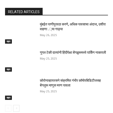
RELATED ARTICLES
मुंबईत पाणीपुरवठा करणे, अधिक पावसाचा अंदाज, उशीरा
वाहणा .्या गाड्या
May 26, 2025
शहर
गूगल टेकी दाव्यांनी हिंदीपेक्षा बेंगळुरूमध्ये पार्किंग नाकारली
May 25, 2025
शहर
कोरोनाव्हायरसने संक्रमित गंभीर कॉमोरबिडिटीजसह
बेंगलुरू माणूस मरण पावला
May 25, 2025
शहर