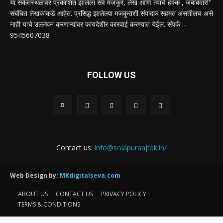
या संकेतस्थळावर प्रकाशित झालेला सर्व मजकूर, लेख आणि त्याचे हक्क , जबाबदारी''
संबंधित लेखकांकडे आहेत. प्रसिद्ध झालेल्या मजकुराशी संपादक सहमत असतीलच असे
नाही याचे उल्लंघन करणाऱ्यांवर कायदेशीर कारवाई करण्यात येईल. संपर्क :-
9545607038
FOLLOW US
Contact us:
info@solapuraajtak.in/
Web Design by:
MKdigitalseva.com
ABOUT US
CONTACT US
PRIVACY POLICY
TERMS & CONDITIONS