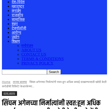
देश-विदेश
महाराष्ट्र
क्राईम
राजकीय
सामाजिक
शहर
टेक्नॉलॉजी
आरोग्य
उद्योग
शिक्षण
मनोरंजन
ABOUT US
CONTACT US
TERMS & CONDITIONS
PRIVACY POLICY
Home
ताज्या बातम्या
सिंघम अगेनच्या निर्मात्यांनी स्वतःहून अधिक कमाई दाखवण्यासाठी खरेदी केली
करोडोंची तिकिटे! केआरकेच्या...
ताज्या बातम्या
सिंघम अगेनच्या निर्मात्यांनी स्वतःहून अधिक