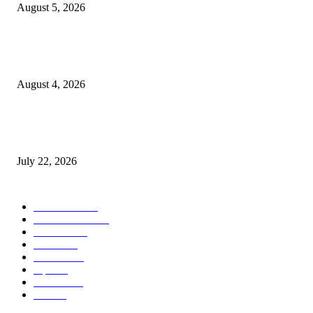
August 5, 2026
नंदेश्वर येथे सुप्रसिद्ध व्याख्याते नितीन चंदनशिवे यांचे जाहीर व्याख्यान, स्व.दादासाहेब येस
मेटकरी व स्व.समाबाई दादासाहेब मेटकरी यांच्या पुण्यस्मरणानिमित्त होणार व्याख्यान
August 4, 2026
स्तुत्य उपक्रम…रामेश्वर मासाळ यांच्या संकल्पनेचे आमदार समाधान आवताडे यांनी केले
कौतुक,शाळा व गावाच्या विकासासाठी निधी देण्यास कटिबद्ध – आ. समाधान आवताडे
July 22, 2026
POPULAR CATEGORY
टेक्नॉलॉजी
1377
ताज्या बातम्या
1104
देश-विदेश
995
आरोग्य
968
मनोरंजन
919
शहर
882
राजकीय
144
उद्योग
75