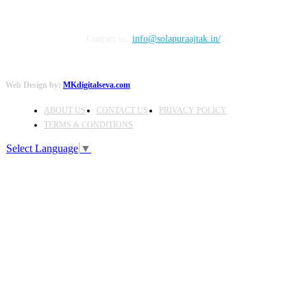
Contact us:
info@solapuraajtak.in/
Web Design by:
MKdigitalseva.com
ABOUT US
CONTACT US
PRIVACY POLICY
TERMS & CONDITIONS
Select Language
▼