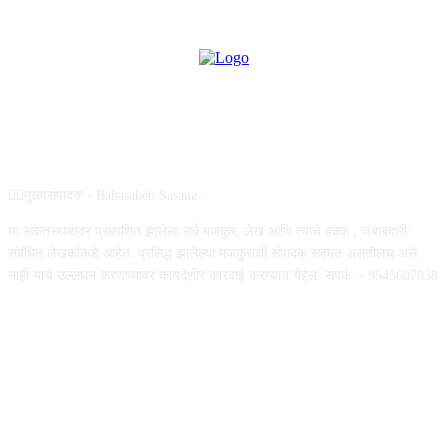
ABOUT US
✍🏻मुख्यसंपादक - Babasaheb Sasane .
या संकेतस्थळावर प्रकाशित झालेला सर्व मजकूर, लेख आणि त्याचे हक्क , जबाबदारी''
संबंधित लेखकांकडे आहेत. प्रसिद्ध झालेल्या मजकुराशी संपादक सहमत असतीलच असे
नाही याचे उल्लंघन करणाऱ्यांवर कायदेशीर कारवाई करण्यात येईल. संपर्क :- 9545607038
FOLLOW US