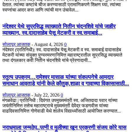
देतात. त्यांच्या कष्टांचे चीज करण्यासाठी प्रामाणिकपणे शिक्षण घ्या, त्यांच्या
स्वप्नांचा आदर करा आणि त्यांची मान उंचावेल...
नंदेश्वर येथे सुप्रसिद्ध व्याख्याते नितीन चंदनशिवे यांचे जाहीर
व्याख्यान, स्व.दादासाहेब येसू मेटकरी व स्व.समाबाई...
सोलापूर आजतक
-
August 4, 2026
0
नंदेश्वर (प्रतिनिधी): स्व. दादासाहेब येसू मेटकरी व स्व. समाबाई दादासाहेब
मेटकरी यांच्या संयुक्त पुण्यस्मरणानिमित्त महाराष्ट्रातील सुप्रसिद्ध व्याख्याते
तथा दंगलकार कवी नितीन चंदनशिवे यांचे प्रेरणादायी...
स्तुत्य उपक्रम…रामेश्वर मासाळ यांच्या संकल्पनेचे आमदार
समाधान आवताडे यांनी केले कौतुक,शाळा व गावाच्या विकासासाठी...
सोलापूर आजतक
-
July 22, 2026
0
मंगळवेढा | प्रतिनिधी : दिवंगत उपमुख्यमंत्री स्व. अजितदादा पवार यांच्या
जयंतीनिमित्त तसेच महाराष्ट्राचे मुख्यमंत्री देवेंद्र फडणवीस यांच्या
वाढदिवसानिमित्त गोणेवाडी येथे शालेय विद्यार्थ्यांसाठी आयोजित करण्यात...
नराधमाला जन्मठेप..पत्नी व मुलीच्या खून प्रकरणी संजय कोरे यास