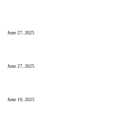
EDITOR PICKS
इराणने पुन्हा अण्वस्त्र कार्यक्रम सुरू केल्यास अमेरिकेच्या नवीन धमकीचा अमेरिका पुन्हा
अण्वस्त्र कार्यक्रमावर बॉम्ब करेल
June 27, 2025
शिव लिंगा आणि ज्योतिर्लिंग यांच्यात काय फरक आहे, यापैकी किती प्रकारचे आहेत, देशात
ज्योतिर्लिंग आहेत, त्यांना येथे माहित आहे …
June 27, 2025
नाग पंचामी २०२25: नागपंचमी जुलैच्या या तारखेला साजरा केला जाईल, पूजा मुहर्ट आणि म
जाणून घ्या
June 19, 2025
POPULAR POSTS
विद्यार्थ्यांनी आई-वडिलांचा व शिक्षकांचा सन्मान राखून ध्येयाने शिक्षण घ्यावे, नंदेश्वर येथे 
नितीन चंदनशिवे यांचे प्रेरणादायी व्याख्यान संपन्न