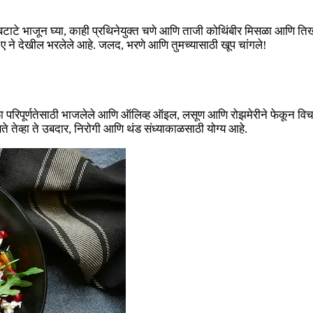
टाटे भाजून घ्या, काही प्रथिनेयुक्त चणे आणि ताजी कोथिंबीर मिसळा आणि तिखट
न ए ने देखील भरलेले आहे. जलद, भरणे आणि तुमच्यासाठी खूप चांगले!
ा परिपूर्णतेसाठी भाजलेले आणि ऑलिव्ह ऑइल, लसूण आणि रोझमेरीने फेकून विचार 
े तेव्हा ते उबदार, निरोगी आणि थंड संध्याकाळसाठी योग्य आहे.