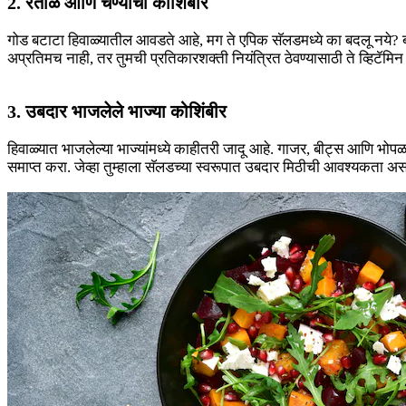
2. रताळे आणि चण्याची कोशिंबीर
गोड बटाटा हिवाळ्यातील आवडते आहे, मग ते एपिक सॅलडमध्ये का बदलू नये? ब
अप्रतिमच नाही, तर तुमची प्रतिकारशक्ती नियंत्रित ठेवण्यासाठी ते व्हिटॅमि
3. उबदार भाजलेले भाज्या कोशिंबीर
हिवाळ्यात भाजलेल्या भाज्यांमध्ये काहीतरी जादू आहे. गाजर, बीट्स आणि भोपळ
समाप्त करा. जेव्हा तुम्हाला सॅलडच्या स्वरूपात उबदार मिठीची आवश्यकता असत