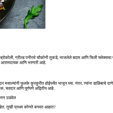
ब्रोकोली, ग्रील्ड पनीरचे चौकोनी तुकडे, भाजलेले बदाम आणि चिली फ्लेक्सचा
च्छ, आरामदायक आणि भरणारी आहे.
साल्यांनी फुलके कुरकुरीत होईपर्यंत भाजून घ्या. नंतर, त्यांना डाळिंबाचे द
िक, चवदार आणि पूर्णपणे अद्वितीय आहे.
े मन उडवेल
आहेत. तुम्ही प्रथम कोणते बनवत आहात?