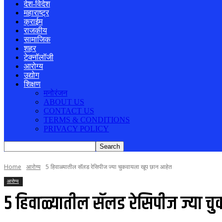
देश-विदेश
महाराष्ट्र
क्राईम
राजकीय
सामाजिक
शहर
टेक्नॉलॉजी
आरोग्य
उद्योग
शिक्षण
मनोरंजन
ABOUT US
CONTACT US
TERMS & CONDITIONS
PRIVACY POLICY
Home
आरोग्य
5 हिवाळ्यातील सॅलड रेसिपीज ज्या चुकवायला खूप छान आहेत
आरोग्य
5 हिवाळ्यातील सॅलड रेसिपीज ज्या 