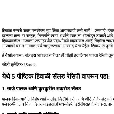
हिवाळा म्हणजे फक्त मनसोक्त सूप किंवा आरामदायी करी नाही – उत्साही, हंगामी
कल्पना करा. या ऋतूत, निसर्गाने खऱ्या अर्थाने स्वत:ला ओलांडून टाकले आहे,
हिवाळ्यातील भाज्यांना उत्साहवर्धक पदार्थांमध्ये बदलण्यात आम्ही नेहमीच 
भाज्यांची चव न गमावता सर्व चांगुलपणाचा आस्वाद घेता येईल. शिवाय, ते पु
हे देखील वाचा:
सॅलड्स आवडत नाहीत? ही चीझी इटालियन पास्ता रेसिपी तुम
फोटो क्रेडिट: iStock
येथे 5 पौष्टिक हिवाळी सॅलड रेसिपी वापरून पहा:
1. ताजे पालक आणि कुरकुरीत अक्रोड सॅलड
पालक हिवाळ्यातील विशेष आहे – लोह, व्हिटॅमिन सी आणि अँटिऑक्सिडंट्सने 
फ्लेवर-पॅक लंच किंवा डिनर साइडसाठी मध-मोहरी ड्रेसिंगसह ते बंद करा. बोन