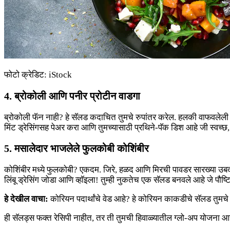
फोटो क्रेडिट: iStock
4. ब्रोकोली आणि पनीर प्रोटीन वाडगा
ब्रोकोली फॅन नाही? हे सॅलड कदाचित तुमचे रुपांतर करेल. हलकी वाफवलेली 
मिंट ड्रेसिंगसह पेअर करा आणि तुमच्यासाठी प्रथिने-पॅक डिश आहे जी स्व
5. मसालेदार भाजलेले फुलकोबी कोशिंबीर
कोशिंबीर मध्ये फुलकोबी? एकदम. जिरे, हळद आणि मिरची पावडर सारख्या उबदार म
लिंबू ड्रेसिंग जोडा आणि व्हॉइला! तुम्ही नुकतेच एक सॅलड बनवले आहे जे पौष्ट
हे देखील वाचा:
कोरियन पदार्थांचे वेड आहे? हे कोरियन काकडीचे सॅलड तुमच
ही सॅलड्स फक्त रेसिपी नाहीत, तर ती तुमची हिवाळ्यातील ग्लो-अप योजना 