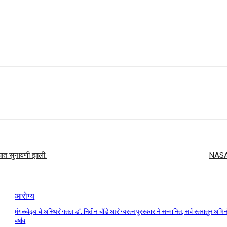
लयात सुनावणी झाली.
NASA आ
आरोग्य
मंगळवेढ्याचे अस्थिरोगतज्ञ डॉ. नितीन चौंडे आरोग्यरत्न पुरस्काराने सन्मानित, सर्व स्तरातून अभि
वर्षाव