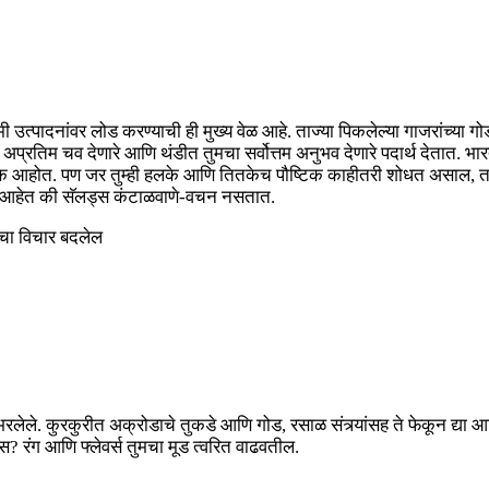
 उत्पादनांवर लोड करण्याची ही मुख्य वेळ आहे. ताज्या पिकलेल्या गाजरांच्या गो
 अप्रतिम चव देणारे आणि थंडीत तुमचा सर्वोत्तम अनुभव देणारे पदार्थ देतात. भ
साधक आहोत. पण जर तुम्ही हलके आणि तितकेच पौष्टिक काहीतरी शोधत असाल, तर सॅ
रावे आहेत की सॅलड्स कंटाळवाणे-वचन नसतात.
चा विचार बदलेल
भरलेले. कुरकुरीत अक्रोडाचे तुकडे आणि गोड, रसाळ संत्र्यांसह ते फेकून द्
स? रंग आणि फ्लेवर्स तुमचा मूड त्वरित वाढवतील.