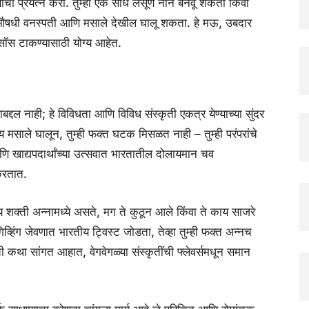
्याचा प्रयत्न करा. तुम्ही एक साधे लसूण नान बनवू शकता किंवा
 औषधी वनस्पती आणि मसाले देखील घालू शकता. हे मऊ, उबदार
ि सॉस टाकण्यासाठी योग्य आहेत.
बद्दल नाही; हे विविधता आणि विविध संस्कृती एकत्र येण्याच्या सुंदर
ारतीय मसाले घालून, तुम्ही फक्त घटक मिसळत नाही – तुम्ही परंपरांचे
खाद्यपदार्थांच्या उत्सवात भारतातील दोलायमान चव
 करतात.
शक्ती अन्नामध्ये असते, मग ते कुठून आले किंवा ते काय साजरे
्सगिव्हिंग जेवणात भारतीय ट्विस्ट जोडता, तेव्हा तुम्ही फक्त अन्नच
ी कथा सांगत आहात, वेगवेगळ्या संस्कृतींची फ्लेवर्समधून समान