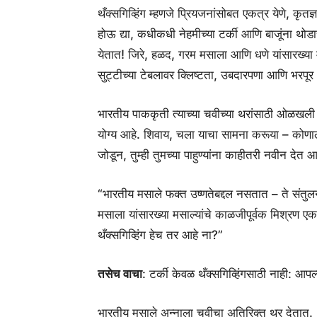
थँक्सगिव्हिंग म्हणजे प्रियजनांसोबत एकत्र येणे, कृ
होऊ द्या, कधीकधी नेहमीच्या टर्की आणि बाजूंना थ
येतात! जिरे, हळद, गरम मसाला आणि धणे यांसारख्या मसाल
सुट्टीच्या टेबलावर क्लिष्टता, उबदारपणा आणि भरप
भारतीय पाककृती त्याच्या चवीच्या थरांसाठी ओळखली ज
योग्य आहे. शिवाय, चला याचा सामना करूया – कोणाला
जोडून, ​​तुम्ही तुमच्या पाहुण्यांना काहीतरी नवीन देत
“भारतीय मसाले फक्त उष्णतेबद्दल नसतात – ते संतुल
मसाला यांसारख्या मसाल्यांचे काळजीपूर्वक मिश्रण ए
थँक्सगिव्हिंग हेच तर आहे ना?”
तसेच वाचा
: टर्की केवळ थँक्सगिव्हिंगसाठी नाही: आपल
भारतीय मसाले अन्नाला चवीचा अतिरिक्त थर देतात.