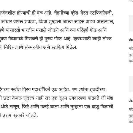
वाढ
र्जनशील होण्याची ही वेळ आहे. नेहमीच्या ब्रेड-बेस्ड स्टफिंगऐवजी,
चा आधार वापरू शकता, किंवा तुम्हाला जास्त साहस वाटत असल्यास,
णे यांसारखे भारतीय मसाले जोडणे आणि त्या परिपूर्ण गोड आणि
क्या मेव्यामध्ये मिसळणे ही मुख्य गोष्ट आहे. क्रंचसाठी काही टोस्ट
सो
ि निश्चितपणे संस्मरणीय असे स्टफिंग मिळेल.
नंद
मुल
ये
गच्या सर्वात प्रिय पदार्थांपैकी एक आहेत. पण त्यांना हळदीच्या
ची छटा केवळ सुंदरच नाही तर एक सूक्ष्म उबदारपणा वाढवते जी मॅश
सो
ठी थोडे लसूण, जिरे आणि मलई घाला आणि तुम्हाला एक बाजू मिळाली
नंद
शी उत्तम प्रकारे जोडते.
मुल
ये