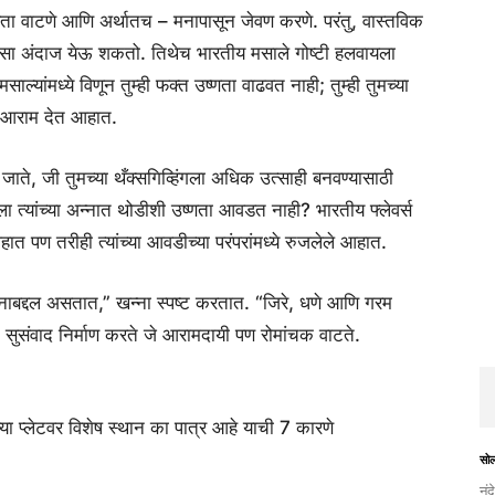
तज्ञता वाटणे आणि अर्थातच – मनापासून जेवण करणे. परंतु, वास्तविक
ोडासा अंदाज येऊ शकतो. तिथेच भारतीय मसाले गोष्टी हलवायला
्यांमध्ये विणून तुम्ही फक्त उष्णता वाढवत नाही; तुम्ही तुमच्या
ूर आराम देत आहात.
ाते, जी तुमच्या थँक्सगिव्हिंगला अधिक उत्साही बनवण्यासाठी
 त्यांच्या अन्नात थोडीशी उष्णता आवडत नाही? भारतीय फ्लेवर्स
 आहात पण तरीही त्यांच्या आवडीच्या परंपरांमध्ये रुजलेले आहात.
नाबद्दल असतात,” खन्ना स्पष्ट करतात. “जिरे, धणे आणि गरम
क सुसंवाद निर्माण करते जे आरामदायी पण रोमांचक वाटते.
्या प्लेटवर विशेष स्थान का पात्र आहे याची 7 कारणे
सो
नंद