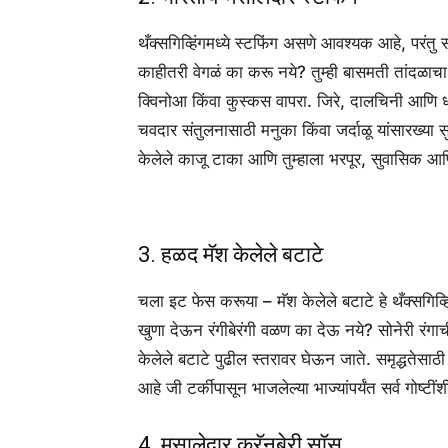
थँक्सगिव्हिंगमध्ये स्टफिंग असणे आवश्यक आहे, परंतु स
काहीतरी वेगळं का करू नये? तुम्ही बासमती तांदळा
क्विनोआ किंवा कुस्कस वापरा. जिरे, दालचिनी आणि ध
चवदार संतुलनासाठी मनुका किंवा जर्दाळू यांसारख्या सु
केलेले काजू टाका आणि तुम्हाला भरपूर, सुवासिक आण
3. हळद मॅश केलेले बटाटे
चला इट फेस करूया – मॅश केलेले बटाटे हे थँक्सगिव्हिं
खुणा देऊन रंगीबेरंगी वळण का देऊ नये? सोनेरी रंगा
केलेले बटाटे पुढील स्तरावर घेऊन जाते. समृद्धतेसा
आहे जी टर्कीपासून भाजलेल्या भाज्यांपर्यंत सर्व गोष्टीं
4. मसालेदार क्रॅनबेरी सॉस