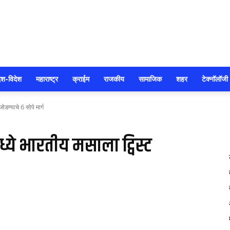
सोलापूर
ेश-विदेश
महाराष्ट्र
क्राईम
राजकीय
सामाजिक
शहर
टेक्नॉलॉजी
जोडण्याचे 6 सोपे मार्ग
आजतक
मध्ये भारतीय मसाला ट्विस्ट
58