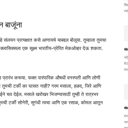
शिक
त्य
न बाजूंना
 संलयन प्रत्यक्षात कसे आणायचे याबद्दल बोलूया. तुम्हाला तुमचा
च्या क्लासिक्सला एक सूक्ष्म भारतीय-प्रेरित मेकओव्हर देऊ शकता.
सो
नंद
मेट
तथ
कीसह प्रारंभ करूया. फक्त पारंपारिक औषधी वनस्पती आणि लोणी
ाने तुमची टर्की का घासत नाही? गरम मसाला, हळद, जिरे आणि
ईने चव देईल. मसाले खरोखर भिजण्यासाठी तुम्ही ते रात्रभर
तुमची टर्की सोनेरी, सुगंधी त्वचा आणि एक रसाळ, कोमल आतून
सो
मंग
जयं