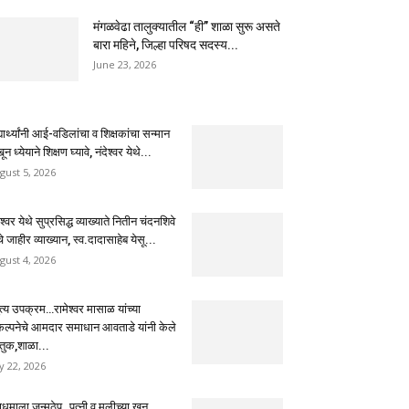
मंगळवेढा तालुक्यातील “ही” शाळा सुरू असते
बारा महिने, जिल्हा परिषद सदस्य...
June 23, 2026
्यार्थ्यांनी आई-वडिलांचा व शिक्षकांचा सन्मान
ून ध्येयाने शिक्षण घ्यावे, नंदेश्वर येथे...
gust 5, 2026
ेश्वर येथे सुप्रसिद्ध व्याख्याते नितीन चंदनशिवे
चे जाहीर व्याख्यान, स्व.दादासाहेब येसू...
gust 4, 2026
ुत्य उपक्रम…रामेश्वर मासाळ यांच्या
कल्पनेचे आमदार समाधान आवताडे यांनी केले
तुक,शाळा...
ly 22, 2026
धमाला जन्मठेप..पत्नी व मुलीच्या खून