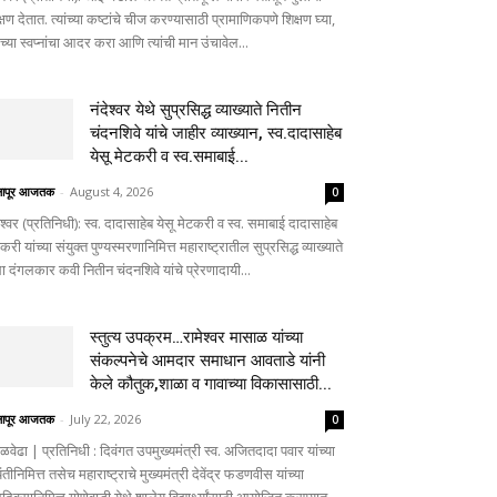
्षण देतात. त्यांच्या कष्टांचे चीज करण्यासाठी प्रामाणिकपणे शिक्षण घ्या,
ांच्या स्वप्नांचा आदर करा आणि त्यांची मान उंचावेल...
नंदेश्वर येथे सुप्रसिद्ध व्याख्याते नितीन
चंदनशिवे यांचे जाहीर व्याख्यान, स्व.दादासाहेब
येसू मेटकरी व स्व.समाबाई...
लापूर आजतक
-
August 4, 2026
0
ेश्वर (प्रतिनिधी): स्व. दादासाहेब येसू मेटकरी व स्व. समाबाई दादासाहेब
करी यांच्या संयुक्त पुण्यस्मरणानिमित्त महाराष्ट्रातील सुप्रसिद्ध व्याख्याते
ा दंगलकार कवी नितीन चंदनशिवे यांचे प्रेरणादायी...
स्तुत्य उपक्रम…रामेश्वर मासाळ यांच्या
संकल्पनेचे आमदार समाधान आवताडे यांनी
केले कौतुक,शाळा व गावाच्या विकासासाठी...
लापूर आजतक
-
July 22, 2026
0
ळवेढा | प्रतिनिधी : दिवंगत उपमुख्यमंत्री स्व. अजितदादा पवार यांच्या
तीनिमित्त तसेच महाराष्ट्राचे मुख्यमंत्री देवेंद्र फडणवीस यांच्या