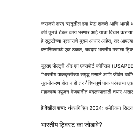
जसजसे शरद ऋतूतील हवा येऊ शकते आणि आम्ही थँक्सगि
वर्षी तुमचे टेबल काय भरणार आहे याचा विचार करण्याच
हे सुट्टीच्या प्रसाराचे मुख्य आधार आहेत, तर आपल्य
क्लासिकमध्ये एक ठळक, चवदार भारतीय मसाला ट्विस्
यूएसए पोल्ट्री अँड एग एक्सपोर्ट कौन्सिल (USAPEEC) च
“भारतीय पाककृतीच्या समृद्ध मसाले आणि जीवंत चवींनी
नूतनीकरण होत नाही तर वैविध्यपूर्ण पाक परंपरांचा एकत
महाकाव्य फ्यूजन मेजवानीत बदलण्यासाठी तयार असा
हे देखील वाचा:
थँक्सगिव्हिंग 2024: अमेरिकन सिट
भारतीय ट्विस्ट का जोडावे?