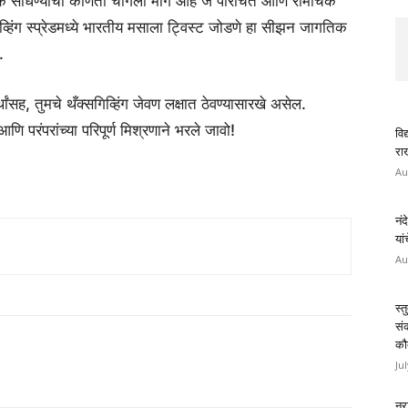
पर्क साधण्याचा कोणता चांगला मार्ग आहे जे परिचित आणि रोमांचक
िव्हिंग स्प्रेडमध्ये भारतीय मसाला ट्विस्ट जोडणे हा सीझन जागतिक
.
थांसह, तुमचे थँक्सगिव्हिंग जेवण लक्षात ठेवण्यासारखे असेल.
आणि परंपरांच्या परिपूर्ण मिश्रणाने भरले जावो!
विद
राख
Au
नंद
यां
Au
स्त
सं
कौ
Ju
नरा