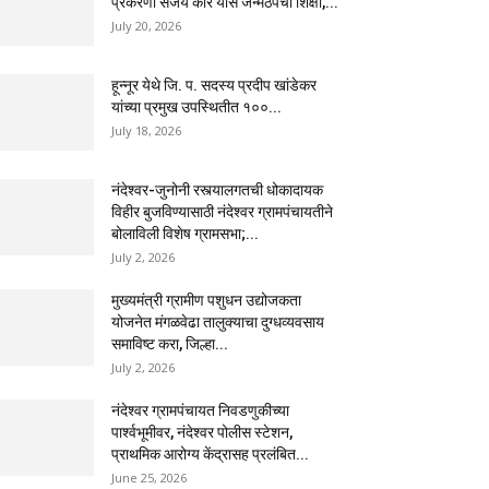
प्रकरणी संजय कोरे यास जन्मठेपेची शिक्षा,...
July 20, 2026
हून्नूर येथे जि. प. सदस्य प्रदीप खांडेकर
यांच्या प्रमुख उपस्थितीत १००...
July 18, 2026
नंदेश्वर-जुनोनी रस्त्यालगतची धोकादायक
विहीर बुजविण्यासाठी नंदेश्वर ग्रामपंचायतीने
बोलाविली विशेष ग्रामसभा;...
July 2, 2026
मुख्यमंत्री ग्रामीण पशुधन उद्योजकता
योजनेत मंगळवेढा तालुक्याचा दुग्धव्यवसाय
समाविष्ट करा, जिल्हा...
July 2, 2026
नंदेश्वर ग्रामपंचायत निवडणुकीच्या
पार्श्वभूमीवर, नंदेश्वर पोलीस स्टेशन,
प्राथमिक आरोग्य केंद्रासह प्रलंबित...
June 25, 2026