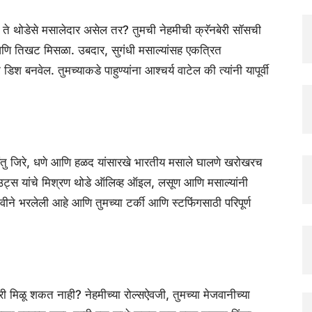
 जर ते थोडेसे मसालेदार असेल तर? तुमची नेहमीची क्रॅनबेरी सॉसची
आणि तिखट मिसळा. उबदार, सुगंधी मसाल्यांसह एकत्रित
िश बनवेल. तुमच्याकडे पाहुण्यांना आश्चर्य वाटेल की त्यांनी यापूर्वी
 परंतु जिरे, धणे आणि हळद यांसारखे भारतीय मसाले घालणे खरोखरच
्राउट्स यांचे मिश्रण थोडे ऑलिव्ह ऑइल, लसूण आणि मसाल्यांनी
चवीने भरलेली आहे आणि तुमच्या टर्की आणि स्टफिंगसाठी परिपूर्ण
री मिळू शकत नाही? नेहमीच्या रोल्सऐवजी, तुमच्या मेजवानीच्या