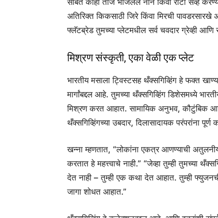
सोबत काही ताजे भाजलेले नान किंवा रोटी सर्व्ह करण
अतिरिक्त किकसाठी जिरे किंवा मिरची पावडरसारखे
फ्लॅटब्रेड तुमच्या प्लेटमधील सर्व चवदार ग्रेव्ही आण
मिश्रण संस्कृती, एका वेळी एक प्लेट
भारतीय मसाला ट्विस्टसह थँक्सगिव्हिंग हे फक्त खाण्या
मार्गांबद्दल आहे. तुमच्या थँक्सगिव्हिंग डिशेसमध्ये भ
मिश्रण करत आहात. सामायिक अनुभव, कौटुंबिक आणि 
थँक्सगिव्हिंगच्या उबदार, दिलासादायक परंपरांना पूर्ण
खन्ना म्हणतात, “लोकांना एकत्र आणण्याची अतुलनीय 
करतात हे महत्त्वाचे नाही.” “जेव्हा तुम्ही तुमच्या थँक
देत नाही – तुम्ही एक कथा देत आहात. तुम्ही फ्युजनच
जागा शोधत आहात.”