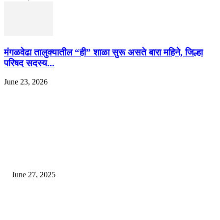
मंगळवेढा तालुक्यातील “ही” शाळा सुरू असते बारा महिने, जिल्हा
परिषद सदस्य...
June 23, 2026
EDITOR PICKS
इराणने पुन्हा अण्वस्त्र कार्यक्रम सुरू केल्यास अमेरिकेच्या नवीन धमकीचा अमेरिका पुन्हा
अण्वस्त्र कार्यक्रमावर बॉम्ब करेल
June 27, 2025
शिव लिंगा आणि ज्योतिर्लिंग यांच्यात काय फरक आहे, यापैकी किती प्रकारचे आहेत, देशात
ज्योतिर्लिंग आहेत, त्यांना येथे माहित आहे …