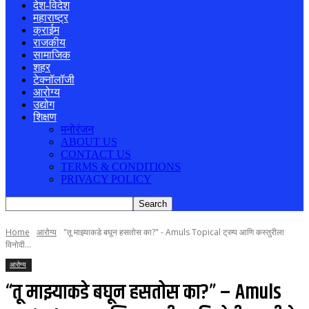
देश-विदेश
महाराष्ट्र
क्राईम
राजकीय
सामाजिक
शहर
टेक्नॉलॉजी
आरोग्य
उद्योग
शिक्षण
मनोरंजन
ABOUT US
CONTACT US
TERMS & CONDITIONS
PRIVACY POLICY
Home
आरोग्य
"तू माझ्याकडे बघून हसतोस का?" - Amuls Topical ट्रम्प आणि कस्तुरीला
विनोदी...
आरोग्य
“तू माझ्याकडे बघून हसतोस का?” – Amuls