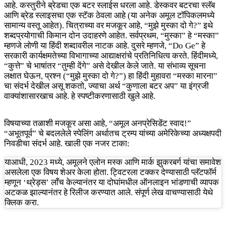
आहे. कस्तुरीने ब्रेडचा एक बटर स्लाईस धरला आहे. डेस्कवर बटरचा स्लॅब
आणि ब्रेड स्लाइसचा एक स्टॅक ठेवला आहे (या अनेक अमूल टॉपिकलमध्ये
सामान्य वस्तू आहेत). चित्राच्या वर मजकूर आहे, “मुझे मुस्का दो गे?” इथे
शब्दप्रयोगाची किमान दोन उदाहरणे आहेत. सर्वप्रथम, “मुस्का” हे “मस्का”
म्हणजे लोणी या हिंदी शब्दावरील नाटक आहे. दुसरे म्हणजे, “Do Ge” हे
सरकारी कार्यक्षमतेच्या विभागाच्या आद्याक्षरांचे प्रतिनिधित्व करते. हिंदीमध्ये,
“कुत्ते” चे भाषांतर “तुम्ही देंगे” असे देखील केले जाते. या संभाव्य सूचना
लक्षात घेऊन, प्रश्न (“मुझे मुस्का दो गे?”) हा हिंदी मुहावरा “मस्का मारना”
चा संदर्भ देखील असू शकतो, ज्याचा अर्थ “कुणाला बटर अप” या इंग्रजी
वाक्यांशासारखाच आहे. हे स्पष्टीकरणासाठी खुले आहे.
विषयाच्या तळाशी मजकूर असा आहे, “अमूल अनप्रेसिडेंट स्वाद!”
“अभूतपूर्व” चे बदललेले स्पेलिंग अर्थातच ट्रम्प यांच्या अमेरिकेच्या अध्यक्षपदी
निवडीचा संदर्भ आहे. खाली एक नजर टाका:
याआधी, 2023 मध्ये, अमूलने एलोन मस्क आणि मार्क झुकरबर्ग यांचा समावेश
असलेला एक विषय शेअर केला होता. ट्विटरला टक्कर देण्यासाठी प्लॅटफॉर्म
म्हणून ‘थ्रेड्स’ लाँच केल्यानंतर या दोघांमधील ऑनलाइन भांडणाची व्यापक
अटकळ झाल्यानंतर हे रिलीज करण्यात आले. संपूर्ण लेख वाचण्यासाठी येथे
क्लिक करा.