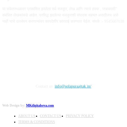
या संकेतस्थळावर प्रकाशित झालेला सर्व मजकूर, लेख आणि त्याचे हक्क , जबाबदारी''
संबंधित लेखकांकडे आहेत. प्रसिद्ध झालेल्या मजकुराशी संपादक सहमत असतीलच असे
नाही याचे उल्लंघन करणाऱ्यांवर कायदेशीर कारवाई करण्यात येईल. संपर्क :- 9545607038
FOLLOW US
Contact us:
info@solapuraajtak.in/
Web Design by:
MKdigitalseva.com
ABOUT US
CONTACT US
PRIVACY POLICY
TERMS & CONDITIONS