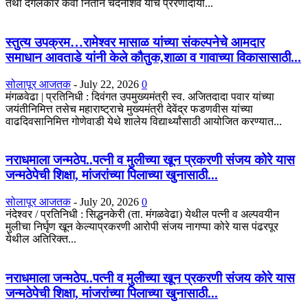
तथा दंगलकार कवी नितीन चंदनशिवे यांचे प्रेरणादायी...
स्तुत्य उपक्रम…रामेश्वर मासाळ यांच्या संकल्पनेचे आमदार
समाधान आवताडे यांनी केले कौतुक,शाळा व गावाच्या विकासासाठी...
सोलापूर आजतक
-
July 22, 2026
0
मंगळवेढा | प्रतिनिधी : दिवंगत उपमुख्यमंत्री स्व. अजितदादा पवार यांच्या
जयंतीनिमित्त तसेच महाराष्ट्राचे मुख्यमंत्री देवेंद्र फडणवीस यांच्या
वाढदिवसानिमित्त गोणेवाडी येथे शालेय विद्यार्थ्यांसाठी आयोजित करण्यात...
नराधमाला जन्मठेप..पत्नी व मुलीच्या खून प्रकरणी संजय कोरे यास
जन्मठेपेची शिक्षा, मांजरांच्या पिलाच्या खुनासाठी...
सोलापूर आजतक
-
July 20, 2026
0
नंदेश्वर / प्रतिनिधी : सिद्धनकेरी (ता. मंगळवेढा) येथील पत्नी व अल्पवयीन
मुलीचा निर्घृण खून केल्याप्रकरणी आरोपी संजय नागप्पा कोरे यास पंढरपूर
येथील अतिरिक्त...
नराधमाला जन्मठेप..पत्नी व मुलीच्या खून प्रकरणी संजय कोरे यास
जन्मठेपेची शिक्षा, मांजरांच्या पिलाच्या खुनासाठी...