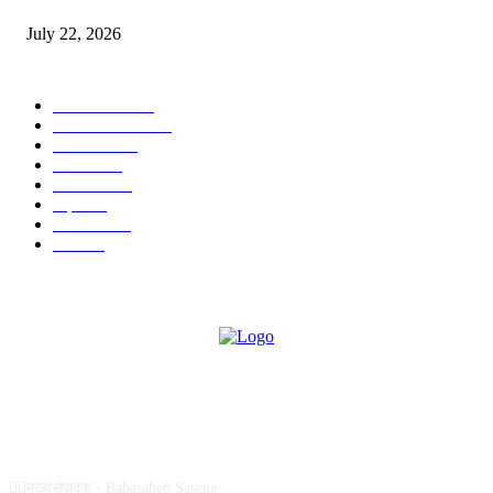
July 22, 2026
POPULAR CATEGORY
टेक्नॉलॉजी
1377
ताज्या बातम्या
1104
देश-विदेश
995
आरोग्य
968
मनोरंजन
919
शहर
882
राजकीय
144
उद्योग
75
ABOUT US
✍🏻मुख्यसंपादक - Babasaheb Sasane .