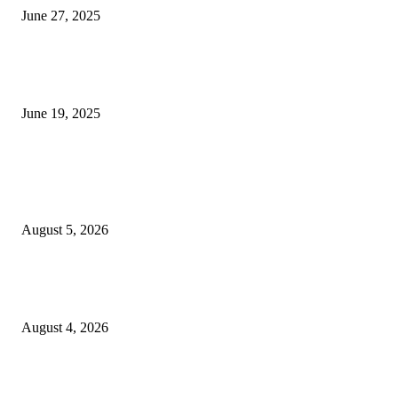
June 27, 2025
नाग पंचामी २०२25: नागपंचमी जुलैच्या या तारखेला साजरा केला जाईल, पूजा मुहर्ट आणि म
जाणून घ्या
June 19, 2025
POPULAR POSTS
विद्यार्थ्यांनी आई-वडिलांचा व शिक्षकांचा सन्मान राखून ध्येयाने शिक्षण घ्यावे, नंदेश्वर येथे 
नितीन चंदनशिवे यांचे प्रेरणादायी व्याख्यान संपन्न
August 5, 2026
नंदेश्वर येथे सुप्रसिद्ध व्याख्याते नितीन चंदनशिवे यांचे जाहीर व्याख्यान, स्व.दादासाहेब येस
मेटकरी व स्व.समाबाई दादासाहेब मेटकरी यांच्या पुण्यस्मरणानिमित्त होणार व्याख्यान
August 4, 2026
स्तुत्य उपक्रम…रामेश्वर मासाळ यांच्या संकल्पनेचे आमदार समाधान आवताडे यांनी केले
कौतुक,शाळा व गावाच्या विकासासाठी निधी देण्यास कटिबद्ध – आ. समाधान आवताडे