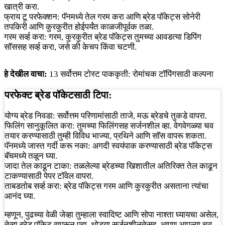
खात्री करा.
फ्राय टू परफेक्शन: पॅनमध्ये तेल गरम करा आणि ब्रेड पॉकेट्स सोनेरी
तपकिरी आणि कुरकुरीत होईपर्यंत काळजीपूर्वक तळा.
गरम सर्व्ह करा: गरम, कुरकुरीत ब्रेड पॉकेट्स तुमच्या आवडत्या डिपिंग
सॉससह सर्व्ह करा, जसे की केचप किंवा चटणी.
हे देखील वाचा:
13 सर्वोत्तम टोस्ट पाककृती: रोमांचक टॉपिंगसाठी कल्पना
परफेक्ट ब्रेड पॉकेटसाठी टिपा:
योग्य ब्रेड निवडा: सर्वोत्तम परिणामांसाठी ताजे, मऊ ब्रेडचे तुकडे वापरा.
फिलिंग सानुकूलित करा: तुमच्या फिलिंगसह सर्जनशील व्हा. वेगवेगळ्या चव
तयार करण्यासाठी तुम्ही विविध भाज्या, प्रथिने आणि सॉस वापरू शकता.
पॅनमध्ये जास्त गर्दी करू नका: अगदी स्वयंपाक करण्यासाठी ब्रेड पॉकेट्स
बॅचमध्ये तळून घ्या.
जादा तेल काढून टाका: तळलेल्या ब्रेडच्या खिशातील अतिरिक्त तेल काढून
टाकण्यासाठी पेपर टॉवेल वापरा.
ताबडतोब सर्व्ह करा: ब्रेड पॉकेट्स गरम आणि कुरकुरीत असताना त्यांचा
आनंद घ्या.
म्हणून, पुढच्या वेळी जेव्हा तुम्हाला स्वादिष्ट आणि सोपा नाश्ता घ्यायचा असेल,
तेव्हा ब्रेड पॉकेट वापरून पहा. थोड्या सर्जनशीलतेसह, आपण आपल्या चव