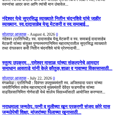
स्वप्नांचा आदर करा आणि त्यांची मान उंचावेल...
नंदेश्वर येथे सुप्रसिद्ध व्याख्याते नितीन चंदनशिवे यांचे जाहीर
व्याख्यान, स्व.दादासाहेब येसू मेटकरी व स्व.समाबाई...
सोलापूर आजतक
-
August 4, 2026
0
नंदेश्वर (प्रतिनिधी): स्व. दादासाहेब येसू मेटकरी व स्व. समाबाई दादासाहेब
मेटकरी यांच्या संयुक्त पुण्यस्मरणानिमित्त महाराष्ट्रातील सुप्रसिद्ध व्याख्याते
तथा दंगलकार कवी नितीन चंदनशिवे यांचे प्रेरणादायी...
स्तुत्य उपक्रम…रामेश्वर मासाळ यांच्या संकल्पनेचे आमदार
समाधान आवताडे यांनी केले कौतुक,शाळा व गावाच्या विकासासाठी...
सोलापूर आजतक
-
July 22, 2026
0
मंगळवेढा | प्रतिनिधी : दिवंगत उपमुख्यमंत्री स्व. अजितदादा पवार यांच्या
जयंतीनिमित्त तसेच महाराष्ट्राचे मुख्यमंत्री देवेंद्र फडणवीस यांच्या
वाढदिवसानिमित्त गोणेवाडी येथे शालेय विद्यार्थ्यांसाठी आयोजित करण्यात...
नराधमाला जन्मठेप..पत्नी व मुलीच्या खून प्रकरणी संजय कोरे यास
जन्मठेपेची शिक्षा, मांजरांच्या पिलाच्या खुनासाठी...