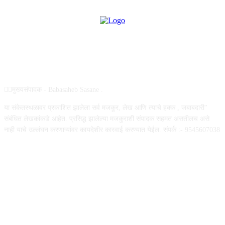
ABOUT US
✍🏻मुख्यसंपादक - Babasaheb Sasane .
या संकेतस्थळावर प्रकाशित झालेला सर्व मजकूर, लेख आणि त्याचे हक्क , जबाबदारी''
संबंधित लेखकांकडे आहेत. प्रसिद्ध झालेल्या मजकुराशी संपादक सहमत असतीलच असे
नाही याचे उल्लंघन करणाऱ्यांवर कायदेशीर कारवाई करण्यात येईल. संपर्क :- 9545607038
FOLLOW US