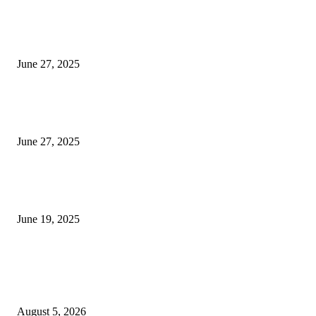
इराणने पुन्हा अण्वस्त्र कार्यक्रम सुरू केल्यास अमेरिकेच्या नवीन धमकीचा अमेरिका पुन्हा
अण्वस्त्र कार्यक्रमावर बॉम्ब करेल
June 27, 2025
शिव लिंगा आणि ज्योतिर्लिंग यांच्यात काय फरक आहे, यापैकी किती प्रकारचे आहेत, देशात
ज्योतिर्लिंग आहेत, त्यांना येथे माहित आहे …
June 27, 2025
नाग पंचामी २०२25: नागपंचमी जुलैच्या या तारखेला साजरा केला जाईल, पूजा मुहर्ट आणि म
जाणून घ्या
June 19, 2025
POPULAR POSTS
विद्यार्थ्यांनी आई-वडिलांचा व शिक्षकांचा सन्मान राखून ध्येयाने शिक्षण घ्यावे, नंदेश्वर येथे 
नितीन चंदनशिवे यांचे प्रेरणादायी व्याख्यान संपन्न
August 5, 2026