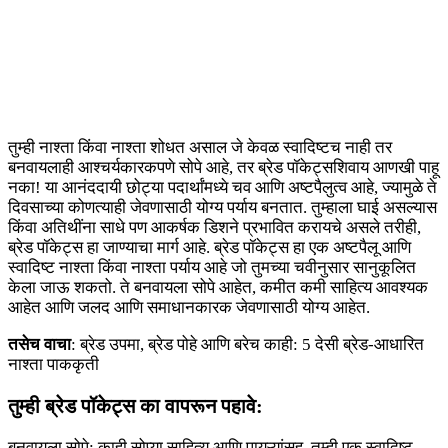
तुम्ही नाश्ता किंवा नाश्ता शोधत असाल जे केवळ स्वादिष्टच नाही तर
बनवायलाही आश्चर्यकारकपणे सोपे आहे, तर ब्रेड पॉकेट्सशिवाय आणखी पाहू
नका! या आनंददायी छोट्या पदार्थांमध्ये चव आणि अष्टपैलुत्व आहे, ज्यामुळे ते
दिवसाच्या कोणत्याही जेवणासाठी योग्य पर्याय बनतात. तुम्हाला घाई असल्यास
किंवा अतिथींना साधे पण आकर्षक डिशने प्रभावित करायचे असले तरीही,
ब्रेड पॉकेट्स हा जाण्याचा मार्ग आहे. ब्रेड पॉकेट्स हा एक अष्टपैलू आणि
स्वादिष्ट नाश्ता किंवा नाश्ता पर्याय आहे जो तुमच्या चवीनुसार सानुकूलित
केला जाऊ शकतो. ते बनवायला सोपे आहेत, कमीत कमी साहित्य आवश्यक
आहेत आणि जलद आणि समाधानकारक जेवणासाठी योग्य आहेत.
तसेच वाचा
: ब्रेड उपमा, ब्रेड पोहे आणि बरेच काही: 5 देसी ब्रेड-आधारित
नाश्ता पाककृती
तुम्ही ब्रेड पॉकेट्स का वापरून पहावे:
बनवायला सोपे: काही सोप्या साहित्य आणि पायऱ्यांसह, तुम्ही एक स्वादिष्ट