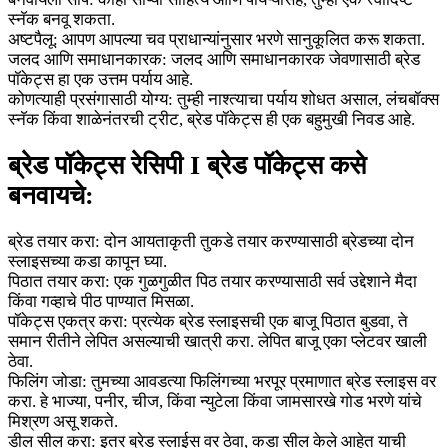
स्नॅक बनवू शकता.
अष्टपैलू: आपण आपल्या चव प्राधान्यांनुसार भरणे सानुकूलित करू शकता.
जलद आणि समाधानकारक: जलद आणि समाधानकारक जेवणासाठी ब्रेड
पॉकेट्स हा एक उत्तम पर्याय आहे.
कोणत्याही प्रसंगासाठी योग्य: तुम्ही नाश्त्याचा पर्याय शोधत असाल, लंचबॉक्स
स्नॅक किंवा शाळेनंतरची ट्रीट, ब्रेड पॉकेट्स ही एक बहुमुखी निवड आहे.
ब्रेड पॉकेट्स रेसिपी I ब्रेड पॉकेट्स कसे
बनवायचे:
ब्रेड तयार करा: दोन आयताकृती तुकडे तयार करण्यासाठी ब्रेडच्या दोन
स्लाइसच्या कडा कापून घ्या.
पिठात तयार करा: एक गुळगुळीत पिठ तयार करण्यासाठी सर्व उद्देशाने मैदा
किंवा गव्हाचे पीठ पाण्यात मिसळा.
पॉकेट्स एकत्र करा: प्रत्येक ब्रेड स्लाइसची एक बाजू पिठात बुडवा, ते
समान रीतीने लेपित असल्याची खात्री करा. लेपित बाजू एका प्लेटवर खाली
ठेवा.
फिलिंग जोडा: तुमच्या आवडत्या फिलिंगच्या भरपूर प्रमाणात ब्रेड स्लाइस वर
करा. हे भाज्या, पनीर, चीज, किंवा न्युटेला किंवा जामसारखे गोड भरणे यांचे
मिश्रण असू शकते.
डील सील करा: इतर ब्रेड स्लाईस वर ठेवा, कडा सील केले आहेत याची