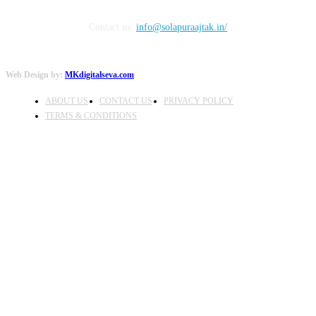
Contact us:
info@solapuraajtak.in/
Web Design by:
MKdigitalseva.com
ABOUT US
CONTACT US
PRIVACY POLICY
TERMS & CONDITIONS