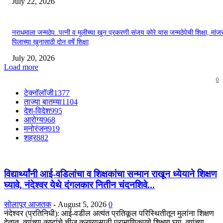
July 22, 2026
नराधमाला जन्मठेप..पत्नी व मुलीच्या खून प्रकरणी संजय कोरे यास जन्मठेपेची शिक्षा, मांजरा
पिलाच्या खुनासाठी दोन वर्षे शिक्षा
July 20, 2026
Load more
0
टेक्नॉलॉजी
1377
ताज्या बातम्या
1104
देश-विदेश
995
आरोग्य
968
मनोरंजन
919
शहर
882
विद्यार्थ्यांनी आई-वडिलांचा व शिक्षकांचा सन्मान राखून ध्येयाने शिक्षण
घ्यावे, नंदेश्वर येथे दंगलकार नितीन चंदनशिवे...
सोलापूर आजतक
-
August 5, 2026
0
नंदेश्वर (प्रतिनिधी): आई-वडील अत्यंत प्रतिकूल परिस्थितीतून मुलांना शिक्षण
देतात. त्यांच्या कष्टांचे चीज करण्यासाठी प्रामाणिकपणे शिक्षण घ्या, त्यांच्या