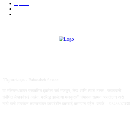
शहर
882
राजकीय
144
उद्योग
75
ABOUT US
✍🏻मुख्यसंपादक - Babasaheb Sasane .
या संकेतस्थळावर प्रकाशित झालेला सर्व मजकूर, लेख आणि त्याचे हक्क , जबाबदारी''
संबंधित लेखकांकडे आहेत. प्रसिद्ध झालेल्या मजकुराशी संपादक सहमत असतीलच असे
नाही याचे उल्लंघन करणाऱ्यांवर कायदेशीर कारवाई करण्यात येईल. संपर्क :- 9545607038
FOLLOW US