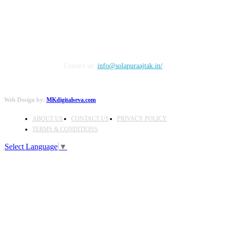
Contact us:
info@solapuraajtak.in/
Web Design by:
MKdigitalseva.com
ABOUT US
CONTACT US
PRIVACY POLICY
TERMS & CONDITIONS
Select Language
▼