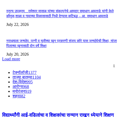
स्तुत्य उपक्रम…रामेश्वर मासाळ यांच्या संकल्पनेचे आमदार समाधान आवताडे यांनी केले
कौतुक,शाळा व गावाच्या विकासासाठी निधी देण्यास कटिबद्ध – आ. समाधान आवताडे
July 22, 2026
नराधमाला जन्मठेप..पत्नी व मुलीच्या खून प्रकरणी संजय कोरे यास जन्मठेपेची शिक्षा, मांजरा
पिलाच्या खुनासाठी दोन वर्षे शिक्षा
July 20, 2026
Load more
0
टेक्नॉलॉजी
1377
ताज्या बातम्या
1104
देश-विदेश
995
आरोग्य
968
मनोरंजन
919
शहर
882
विद्यार्थ्यांनी आई-वडिलांचा व शिक्षकांचा सन्मान राखून ध्येयाने शिक्षण