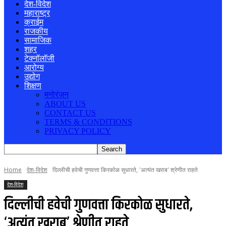
देश-विदेश
महाराष्ट्र
क्राईम
राजकीय
सामाजिक
शहर
टेक्नॉलॉजी
आरोग्य
उद्योग
शिक्षण
मनोरंजन
ABOUT US
CONTACT US
TERMS & CONDITIONS
PRIVACY POLICY
Home
देश-विदेश
दिल्लीची हवेची गुणवत्ता किरकोळ सुधारते, 'अत्यंत खराब' श्रेणीत राहते
देश-विदेश
दिल्लीची हवेची गुणवत्ता किरकोळ सुधारते,
‘अत्यंत खराब’ श्रेणीत राहते