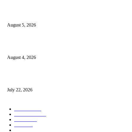
विद्यार्थ्यांनी आई-वडिलांचा व शिक्षकांचा सन्मान राखून ध्येयाने शिक्षण घ्यावे, नंदेश्वर येथे 
नितीन चंदनशिवे यांचे प्रेरणादायी व्याख्यान संपन्न
August 5, 2026
नंदेश्वर येथे सुप्रसिद्ध व्याख्याते नितीन चंदनशिवे यांचे जाहीर व्याख्यान, स्व.दादासाहेब येस
मेटकरी व स्व.समाबाई दादासाहेब मेटकरी यांच्या पुण्यस्मरणानिमित्त होणार व्याख्यान
August 4, 2026
स्तुत्य उपक्रम…रामेश्वर मासाळ यांच्या संकल्पनेचे आमदार समाधान आवताडे यांनी केले
कौतुक,शाळा व गावाच्या विकासासाठी निधी देण्यास कटिबद्ध – आ. समाधान आवताडे
July 22, 2026
POPULAR CATEGORY
टेक्नॉलॉजी
1377
ताज्या बातम्या
1104
देश-विदेश
995
आरोग्य
968
मनोरंजन
919