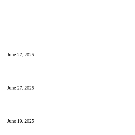
EDITOR PICKS
इराणने पुन्हा अण्वस्त्र कार्यक्रम सुरू केल्यास अमेरिकेच्या नवीन धमकीचा अमेरिका पुन्हा
अण्वस्त्र कार्यक्रमावर बॉम्ब करेल
June 27, 2025
शिव लिंगा आणि ज्योतिर्लिंग यांच्यात काय फरक आहे, यापैकी किती प्रकारचे आहेत, देशात
ज्योतिर्लिंग आहेत, त्यांना येथे माहित आहे …
June 27, 2025
नाग पंचामी २०२25: नागपंचमी जुलैच्या या तारखेला साजरा केला जाईल, पूजा मुहर्ट आणि म
जाणून घ्या
June 19, 2025
POPULAR POSTS