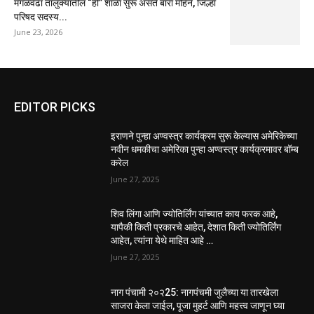
मंगळवेढा तालुक्यातील “ही” शाळा सुरू असते बारा महिने, जिल्हा
परिषद सदस्य...
June 23, 2026
EDITOR PICKS
इराणने पुन्हा अण्वस्त्र कार्यक्रम सुरू केल्यास अमेरिकेच्या
नवीन धमकीचा अमेरिका पुन्हा अण्वस्त्र कार्यक्रमावर बॉम्ब
करेल
June 27, 2025
शिव लिंगा आणि ज्योतिर्लिंग यांच्यात काय फरक आहे,
यापैकी किती प्रकारचे आहेत, देशात किती ज्योतिर्लिंग
आहेत, त्यांना येथे माहित आहे …
June 27, 2025
नाग पंचामी २०२25: नागपंचमी जुलैच्या या तारखेला
साजरा केला जाईल, पूजा मुहर्ट आणि महत्त्व जाणून घ्या