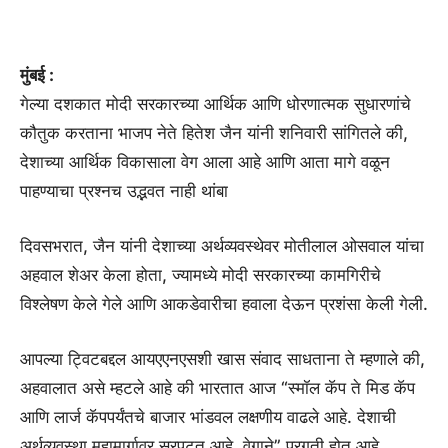
मुंबई :
गेल्या दशकात मोदी सरकारच्या आर्थिक आणि धोरणात्मक सुधारणांचे
कौतुक करताना भाजप नेते हितेश जैन यांनी शनिवारी सांगितले की,
देशाच्या आर्थिक विकासाला वेग आला आहे आणि आता मागे वळून
पाहण्याचा प्रश्नच उद्भवत नाही थांबा
दिवसभरात, जैन यांनी देशाच्या अर्थव्यवस्थेवर मोतीलाल ओसवाल यांचा
अहवाल शेअर केला होता, ज्यामध्ये मोदी सरकारच्या कामगिरीचे
विश्लेषण केले गेले आणि आकडेवारीचा हवाला देऊन प्रशंसा केली गेली.
आपल्या ट्विटबद्दल आयएएनएसशी खास संवाद साधताना ते म्हणाले की,
अहवालात असे म्हटले आहे की भारतात आज “स्मॉल कॅप ते मिड कॅप
आणि लार्ज कॅपपर्यंतचे बाजार भांडवल लक्षणीय वाढले आहे. देशाची
अर्थव्यवस्था महामार्गावर सरपटत आहे, वेगाने” प्रगती होत आहे.