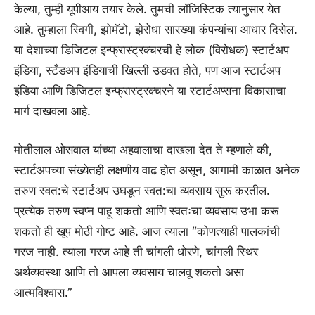
केल्या, तुम्ही यूपीआय तयार केले. तुमची लॉजिस्टिक त्यानुसार येत
आहे. तुम्हाला स्विगी, झोमॅटो, झेरोधा सारख्या कंपन्यांचा आधार दिसेल.
या देशाच्या डिजिटल इन्फ्रास्ट्रक्चरची हे लोक (विरोधक) स्टार्टअप
इंडिया, स्टँडअप इंडियाची खिल्ली उडवत होते, पण आज स्टार्टअप
इंडिया आणि डिजिटल इन्फ्रास्ट्रक्चरने या स्टार्टअप्सना विकासाचा
मार्ग दाखवला आहे.
मोतीलाल ओसवाल यांच्या अहवालाचा दाखला देत ते म्हणाले की,
स्टार्टअपच्या संख्येतही लक्षणीय वाढ होत असून, आगामी काळात अनेक
तरुण स्वत:चे स्टार्टअप उघडून स्वत:चा व्यवसाय सुरू करतील.
प्रत्येक तरुण स्वप्न पाहू शकतो आणि स्वतःचा व्यवसाय उभा करू
शकतो ही खूप मोठी गोष्ट आहे. आज त्याला “कोणत्याही पालकांची
गरज नाही. त्याला गरज आहे ती चांगली धोरणे, चांगली स्थिर
अर्थव्यवस्था आणि तो आपला व्यवसाय चालवू शकतो असा
आत्मविश्वास.”