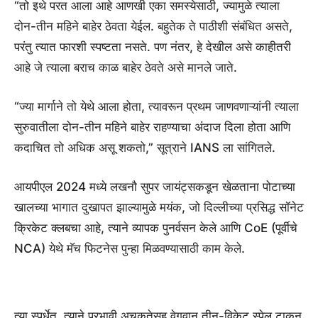
“तो इथे परत आला आहे आणखी एका समस्येसाठी, ज्यामुळे त्याला
दोन-तीन महिने बाहेर ठेवता येईल. बहुतेक ते पाठीशी संबंधित असते,
परंतु त्यात फारशी स्पष्टता नसते. पण नंतर, हे देखील असे काहीतरी
आहे जे त्याला बराच काळ बाहेर ठेवते असे मानले जाते.
“ज्या मार्गाने तो येथे आला होता, त्यावरून प्रथम जाणवणाऱ्यांनी त्याला
सुरुवातीला दोन-तीन महिने बाहेर राहण्याचा अंदाज दिला होता आणि
कदाचित तो अधिक असू शकतो,” सूत्राने IANS ला सांगितले.
आयपीएल 2024 मध्ये लखनौ सुपर जायंट्सकडून खेळताना पोटाच्या
खालच्या भागात दुखापत झाल्यामुळे मयंक, जो दिल्लीच्या प्रसिद्ध सॉनेट
क्रिकेट क्लबचा आहे, त्याने व्यापक पुनर्वसन केले आणि CoE (पूर्वीचे
NCA) येथे मॅच फिटनेस पुन्हा मिळवण्यासाठी काम केले.
त्या स्पर्धेत, त्याने प्रभावी अचूकतेसह वेगवान तीन-विकेट स्पेल टाकून