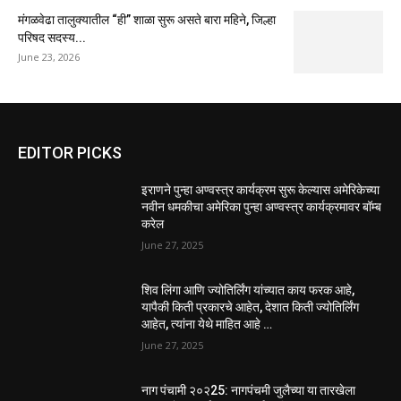
मंगळवेढा तालुक्यातील “ही” शाळा सुरू असते बारा महिने, जिल्हा
परिषद सदस्य...
June 23, 2026
EDITOR PICKS
इराणने पुन्हा अण्वस्त्र कार्यक्रम सुरू केल्यास अमेरिकेच्या
नवीन धमकीचा अमेरिका पुन्हा अण्वस्त्र कार्यक्रमावर बॉम्ब
करेल
June 27, 2025
शिव लिंगा आणि ज्योतिर्लिंग यांच्यात काय फरक आहे,
यापैकी किती प्रकारचे आहेत, देशात किती ज्योतिर्लिंग
आहेत, त्यांना येथे माहित आहे …
June 27, 2025
नाग पंचामी २०२25: नागपंचमी जुलैच्या या तारखेला