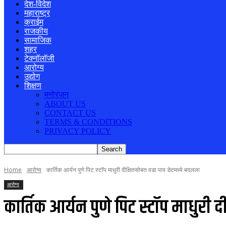
देश-विदेश
महाराष्ट्र
क्राईम
राजकीय
सामाजिक
शहर
टेक्नॉलॉजी
आरोग्य
उद्योग
शिक्षण
मनोरंजन
ABOUT US
CONTACT US
TERMS & CONDITIONS
PRIVACY POLICY
Home
आरोग्य
कार्तिक आर्यन पुणे पिट स्टॉप माधुरी दीक्षितसोबत वडा पाव डेटमध्ये बदलला
आरोग्य
कार्तिक आर्यन पुणे पिट स्टॉप माधुरी