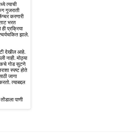
्ये त्याची
ंग गुजराती
कॅप्चर करणारी
य ताट भरत
 ही प्रक्रिया
श्चर्यचकित झाले.
तोटी देखील आहे.
ली नाही. मोठ्या
िकचे गोड सुटणे
राशा स्पष्ट होते
ासाठी जागा
रतो. त्याबद्दल
ी तोंडाला पाणी