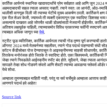
कार्तिक आर्यनचे स्थानिक खाद्यपदार्थांचे प्रेम सर्वज्ञात आहे आणि जून 2024 मध
अहमदाबादची सहल त्याला अपवाद नव्हती. त्याने स्वत: ला आनंदी, ओठ-स्माकि
थालीशी वागणूक दिली जी त्याच्या भेटीचे मुख्य आकर्षण ठरली. कार्तिकने क्षण 
एक रील शेअर केली, ज्यामध्ये ती व्यक्ती एकामागून एक स्वादिष्ट डिशसह भव्
असल्याचे दाखवत आहे जोपर्यंत थाळी डोळ्यांसाठी मेजवानी होईपर्यंत. कार्तिकने
अतिशय लक्षपूर्वक पाहिली, त्याच्यासमोर विविध प्रकारच्या चवींनी स्पष्टपणे आ
त्याबद्दल अधिक जाणून घ्या
येथे
,
स्ट्रीट फूड व्यतिरिक्त, कार्तिक आर्यनला त्याची गोड तृष्णा पूर्ण करण्याची हा
ऑगस्ट 2024 मध्ये मेलबर्नच्या सहलीवर, त्याने गोड पदार्थ पाहण्याची संधी सोड
कॉटन कँडीसोबत पोज देण्यापासून ते आइस्क्रीमच्या साहसी शोधापर्यंत, कार्त
तितकेच मनोरंजक होते जितके ते स्वादिष्ट होते. एका क्लिपमध्ये, कार्तिकची नि
जेव्हा त्याने निवडलेले आईस्क्रीम स्पॉट बंद होते. सुदैवाने, जेव्हा त्याला आनंद
सापडते तेव्हा शोध गोडपणे संपतो आणि शेवटी त्याच्या आवडत्या फ्लेवर्स ऑर्डर क
येथे शोधा.
आम्हाला तुमच्याबद्दल माहिती नाही, परंतु या सर्व चर्चेमुळे आम्हाला आत्ताच काह
आणणारे पदार्थ हवे आहेत!
Source link