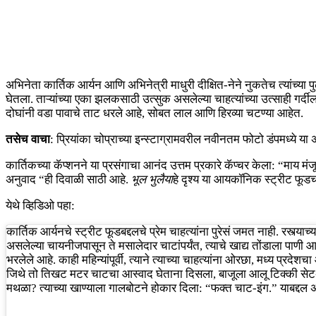
अभिनेता कार्तिक आर्यन आणि अभिनेत्री माधुरी दीक्षित-नेने नुकतेच त्यांच्या 
घेतला. ताऱ्यांच्या एका झलकसाठी उत्सुक असलेल्या चाहत्यांच्या उत्साही गर्द
दोघांनी वडा पावाचे ताट धरले आहे, सोबत लाल आणि हिरव्या चटण्या आहेत.
तसेच वाचा
: प्रियांका चोप्राच्या इन्स्टाग्रामवरील नवीनतम फोटो डंपमध्ये या अ
कार्तिकच्या कॅप्शनने या प्रसंगाचा आनंद उत्तम प्रकारे कॅप्चर केला: “माय मं
अनुवाद “ही दिवाळी साठी आहे.
भूल भुलैया
हे दृश्य या आयकॉनिक स्ट्रीट फूड
येथे व्हिडिओ पहा:
कार्तिक आर्यनचे स्ट्रीट फूडबद्दलचे प्रेम चाहत्यांना पुरेसं जमत नाही. रस्त्याच
असलेल्या चायनीजपासून ते मसालेदार चाटांपर्यंत, त्याचे खाद्य तोंडाला पाणी आण
भरलेले आहे. काही महिन्यांपूर्वी, त्याने त्याच्या चाहत्यांना ओरछा, मध्य प्रदेश
जिथे तो तिखट मटर चाटचा आस्वाद घेताना दिसला, बाजूला आलू टिक्की सेटअप
मथळा? त्याच्या खाण्याला गालबोटने होकार दिला: “फक्त चाट-इंग.” याबद्द