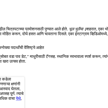
पुढील चित्रपटाच्या प्रमोशनसाठी पुण्यात आले होते.
भूल भुलैया ३
शहरात, एका भो
ीला मोहित करून, दोघे हसत आणि चावताना दिसले. एका इंस्टाग्राम व्हिडिओमध्ये, 
नोख्या पदार्थांची वैशिष्ट्ये आहेत
जूसोबत वडा पाव डेट,” माधुरीसाठी टॅगसह. स्थानिक स्वभावाला स्पर्श करून, त्या
चा खरा उत्सव होता.
्या कडेला
णाऱ्या क्षणांनी
चा आस्वाद घेतला,
सह पूर्ण. त्याचे
ल अधिक वाचा
येथे
,