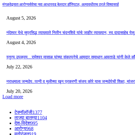
मंगळवेढ्यात आरोग्यसेवेचा नवा आधारवड बेलदार हॉस्पिटल, अल्पावधीतच ठरले विश्वासार्ह
August 5, 2026
नंदेश्वर येथे सुप्रसिद्ध व्याख्याते नितीन चंदनशिवे यांचे जाहीर व्याख्यान, स्व.दादासाहेब ये
August 4, 2026
स्तुत्य उपक्रम…रामेश्वर मासाळ यांच्या संकल्पनेचे आमदार समाधान आवताडे यांनी केले 
July 22, 2026
नराधमाला जन्मठेप..पत्नी व मुलीच्या खून प्रकरणी संजय कोरे यास जन्मठेपेची शिक्षा, मांजरांच्
July 20, 2026
Load more
टेक्नॉलॉजी
1377
ताज्या बातम्या
1104
देश-विदेश
995
आरोग्य
968
मनोरंजन
919