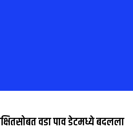
 दीक्षितसोबत वडा पाव डेटमध्ये बदलला