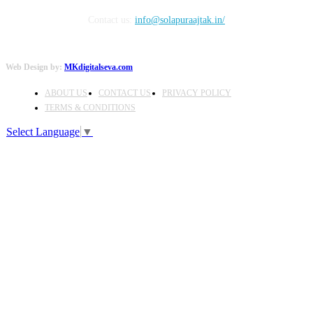
Contact us:
info@solapuraajtak.in/
Web Design by:
MKdigitalseva.com
ABOUT US
CONTACT US
PRIVACY POLICY
TERMS & CONDITIONS
Select Language
▼