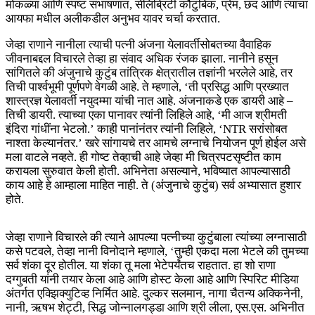
मोकळ्या आणि स्पष्ट संभाषणात, सेलिब्रिटी कौटुंबिक, प्रेम, छंद आणि त्यांचा
आयफा मधील अलीकडील अनुभव यावर चर्चा करतात.
जेव्हा राणाने नानीला त्याची पत्नी अंजना येलावर्तीसोबतच्या वैवाहिक
जीवनाबद्दल विचारले तेव्हा हा संवाद अधिक रंजक झाला. नानीने हसून
सांगितले की अंजुनाचे कुटुंब तांत्रिक क्षेत्रातील तज्ञांनी भरलेले आहे, तर
तिची पार्श्वभूमी पूर्णपणे वेगळी आहे. ते म्हणाले, ‘ती प्रसिद्ध आणि प्रख्यात
शास्त्रज्ञ येलावर्ती नयुदम्मा यांची नात आहे. अंजनाकडे एक डायरी आहे –
तिची डायरी. त्याच्या एका पानावर त्यांनी लिहिले आहे, ‘मी आज श्रीमती
इंदिरा गांधींना भेटलो.’ काही पानांनंतर त्यांनी लिहिले, ‘NTR सरांसोबत
नाश्ता केल्यानंतर.’ खरे सांगायचे तर आमचे लग्नाचे नियोजन पूर्ण होईल असे
मला वाटले नव्हते. ही गोष्ट तेव्हाची आहे जेव्हा मी चित्रपटसृष्टीत काम
करायला सुरुवात केली होती. अभिनेता असल्याने, भविष्यात आपल्यासाठी
काय आहे हे आम्हाला माहित नाही. ते (अंजुनाचे कुटुंब) सर्व अभ्यासात हुशार
होते.
जेव्हा राणाने विचारले की त्याने आपल्या पत्नीच्या कुटुंबाला त्यांच्या लग्नासाठी
कसे पटवले, तेव्हा नानी विनोदाने म्हणाले, ‘तुम्ही एकदा मला भेटले की तुमच्या
सर्व शंका दूर होतील. या शंका तू मला भेटेपर्यंतच राहतात. हा शो राणा
दग्गुबती यांनी तयार केला आहे आणि होस्ट केला आहे आणि स्पिरिट मीडिया
अंतर्गत एक्झिक्युटिव्ह निर्मित आहे. दुल्कर सलमान, नागा चैतन्य अक्किनेनी,
नानी, ऋषभ शेट्टी, सिद्ध जोन्नालगड्डा आणि श्री लीला, एस.एस. अभिनीत