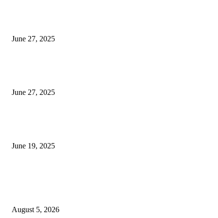
इराणने पुन्हा अण्वस्त्र कार्यक्रम सुरू केल्यास अमेरिकेच्या नवीन धमकीचा अमेरिका पुन्हा
अण्वस्त्र कार्यक्रमावर बॉम्ब करेल
June 27, 2025
शिव लिंगा आणि ज्योतिर्लिंग यांच्यात काय फरक आहे, यापैकी किती प्रकारचे आहेत, देशात
ज्योतिर्लिंग आहेत, त्यांना येथे माहित आहे …
June 27, 2025
नाग पंचामी २०२25: नागपंचमी जुलैच्या या तारखेला साजरा केला जाईल, पूजा मुहर्ट आणि म
जाणून घ्या
June 19, 2025
POPULAR POSTS
विद्यार्थ्यांनी आई-वडिलांचा व शिक्षकांचा सन्मान राखून ध्येयाने शिक्षण घ्यावे, नंदेश्वर येथे 
नितीन चंदनशिवे यांचे प्रेरणादायी व्याख्यान संपन्न
August 5, 2026