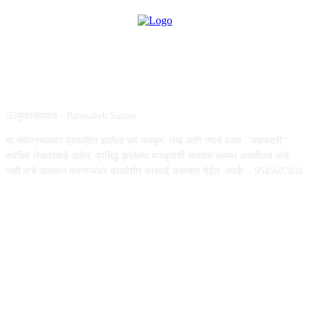
ABOUT US
✍🏻मुख्यसंपादक - Babasaheb Sasane .
या संकेतस्थळावर प्रकाशित झालेला सर्व मजकूर, लेख आणि त्याचे हक्क , जबाबदारी''
संबंधित लेखकांकडे आहेत. प्रसिद्ध झालेल्या मजकुराशी संपादक सहमत असतीलच असे
नाही याचे उल्लंघन करणाऱ्यांवर कायदेशीर कारवाई करण्यात येईल. संपर्क :- 9545607038
FOLLOW US