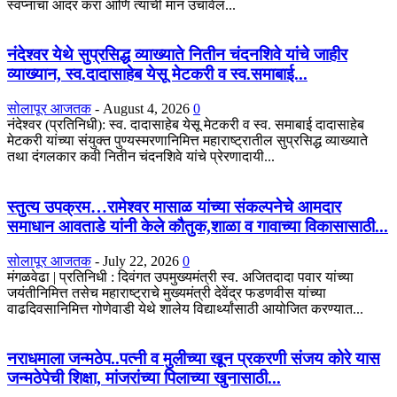
स्वप्नांचा आदर करा आणि त्यांची मान उंचावेल...
नंदेश्वर येथे सुप्रसिद्ध व्याख्याते नितीन चंदनशिवे यांचे जाहीर
व्याख्यान, स्व.दादासाहेब येसू मेटकरी व स्व.समाबाई...
सोलापूर आजतक
-
August 4, 2026
0
नंदेश्वर (प्रतिनिधी): स्व. दादासाहेब येसू मेटकरी व स्व. समाबाई दादासाहेब
मेटकरी यांच्या संयुक्त पुण्यस्मरणानिमित्त महाराष्ट्रातील सुप्रसिद्ध व्याख्याते
तथा दंगलकार कवी नितीन चंदनशिवे यांचे प्रेरणादायी...
स्तुत्य उपक्रम…रामेश्वर मासाळ यांच्या संकल्पनेचे आमदार
समाधान आवताडे यांनी केले कौतुक,शाळा व गावाच्या विकासासाठी...
सोलापूर आजतक
-
July 22, 2026
0
मंगळवेढा | प्रतिनिधी : दिवंगत उपमुख्यमंत्री स्व. अजितदादा पवार यांच्या
जयंतीनिमित्त तसेच महाराष्ट्राचे मुख्यमंत्री देवेंद्र फडणवीस यांच्या
वाढदिवसानिमित्त गोणेवाडी येथे शालेय विद्यार्थ्यांसाठी आयोजित करण्यात...
नराधमाला जन्मठेप..पत्नी व मुलीच्या खून प्रकरणी संजय कोरे यास
जन्मठेपेची शिक्षा, मांजरांच्या पिलाच्या खुनासाठी...