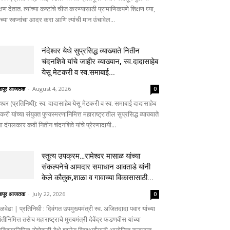
्षण देतात. त्यांच्या कष्टांचे चीज करण्यासाठी प्रामाणिकपणे शिक्षण घ्या,
ांच्या स्वप्नांचा आदर करा आणि त्यांची मान उंचावेल...
नंदेश्वर येथे सुप्रसिद्ध व्याख्याते नितीन
चंदनशिवे यांचे जाहीर व्याख्यान, स्व.दादासाहेब
येसू मेटकरी व स्व.समाबाई...
लापूर आजतक
-
August 4, 2026
0
ेश्वर (प्रतिनिधी): स्व. दादासाहेब येसू मेटकरी व स्व. समाबाई दादासाहेब
करी यांच्या संयुक्त पुण्यस्मरणानिमित्त महाराष्ट्रातील सुप्रसिद्ध व्याख्याते
ा दंगलकार कवी नितीन चंदनशिवे यांचे प्रेरणादायी...
स्तुत्य उपक्रम…रामेश्वर मासाळ यांच्या
संकल्पनेचे आमदार समाधान आवताडे यांनी
केले कौतुक,शाळा व गावाच्या विकासासाठी...
लापूर आजतक
-
July 22, 2026
0
ळवेढा | प्रतिनिधी : दिवंगत उपमुख्यमंत्री स्व. अजितदादा पवार यांच्या
तीनिमित्त तसेच महाराष्ट्राचे मुख्यमंत्री देवेंद्र फडणवीस यांच्या