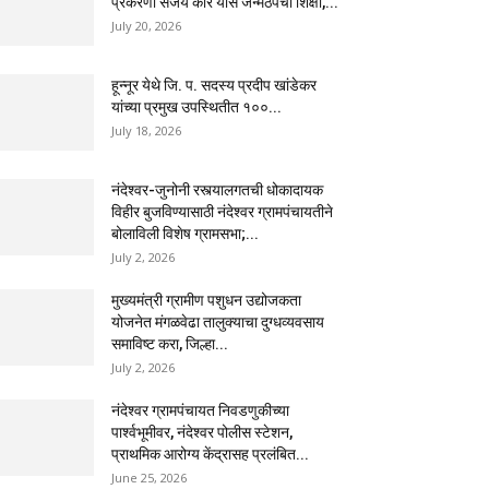
प्रकरणी संजय कोरे यास जन्मठेपेची शिक्षा,...
July 20, 2026
हून्नूर येथे जि. प. सदस्य प्रदीप खांडेकर
यांच्या प्रमुख उपस्थितीत १००...
July 18, 2026
नंदेश्वर-जुनोनी रस्त्यालगतची धोकादायक
विहीर बुजविण्यासाठी नंदेश्वर ग्रामपंचायतीने
बोलाविली विशेष ग्रामसभा;...
July 2, 2026
मुख्यमंत्री ग्रामीण पशुधन उद्योजकता
योजनेत मंगळवेढा तालुक्याचा दुग्धव्यवसाय
समाविष्ट करा, जिल्हा...
July 2, 2026
नंदेश्वर ग्रामपंचायत निवडणुकीच्या
पार्श्वभूमीवर, नंदेश्वर पोलीस स्टेशन,
प्राथमिक आरोग्य केंद्रासह प्रलंबित...
June 25, 2026