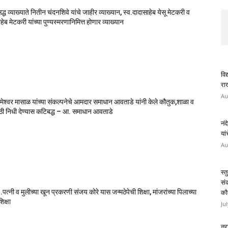
सिद्ध व्याख्याते नितीन चंदनशिवे यांचे जाहीर व्याख्यान, स्व.दादासाहेब येसू मेटकरी व
ेब मेटकरी यांच्या पुण्यस्मरणानिमित्त होणार व्याख्यान
विद
राख
Au
मेश्वर मासाळ यांच्या संकल्पनेचे आमदार समाधान आवताडे यांनी केले कौतुक,शाळा व
ाठी निधी देण्यास कटिबद्ध – आ. समाधान आवताडे
नंद
यां
Au
स्त
सं
पत्नी व मुलीच्या खून प्रकरणी संजय कोरे यास जन्मठेपेची शिक्षा, मांजरांच्या पिलाच्या
कौ
िक्षा
Ju
नरा