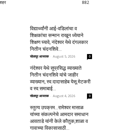
शहर
882
विद्यार्थ्यांनी आई-वडिलांचा व
शिक्षकांचा सन्मान राखून ध्येयाने
शिक्षण घ्यावे, नंदेश्वर येथे दंगलकार
नितीन चंदनशिवे...
सोलापूर आजतक
-
August 5, 2026
0
नंदेश्वर येथे सुप्रसिद्ध व्याख्याते
नितीन चंदनशिवे यांचे जाहीर
व्याख्यान, स्व.दादासाहेब येसू मेटकरी
व स्व.समाबाई...
सोलापूर आजतक
-
August 4, 2026
0
स्तुत्य उपक्रम…रामेश्वर मासाळ
यांच्या संकल्पनेचे आमदार समाधान
आवताडे यांनी केले कौतुक,शाळा व
गावाच्या विकासासाठी...