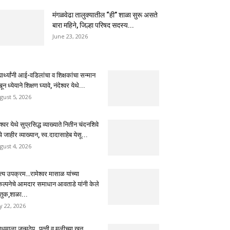
मंगळवेढा तालुक्यातील “ही” शाळा सुरू असते
बारा महिने, जिल्हा परिषद सदस्य...
June 23, 2026
्यार्थ्यांनी आई-वडिलांचा व शिक्षकांचा सन्मान
ून ध्येयाने शिक्षण घ्यावे, नंदेश्वर येथे...
gust 5, 2026
ेश्वर येथे सुप्रसिद्ध व्याख्याते नितीन चंदनशिवे
चे जाहीर व्याख्यान, स्व.दादासाहेब येसू...
gust 4, 2026
ुत्य उपक्रम…रामेश्वर मासाळ यांच्या
कल्पनेचे आमदार समाधान आवताडे यांनी केले
तुक,शाळा...
ly 22, 2026
धमाला जन्मठेप..पत्नी व मुलीच्या खून