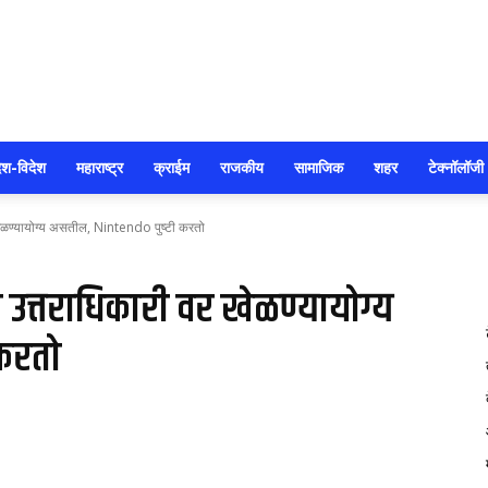
सोलापूर
ेश-विदेश
महाराष्ट्र
क्राईम
राजकीय
सामाजिक
शहर
टेक्नॉलॉजी
खेळण्यायोग्य असतील, Nintendo पुष्टी करतो
आजतक
 उत्तराधिकारी वर खेळण्यायोग्य
 करतो
92