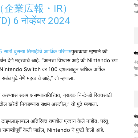
（企業広報・IR）
शिक
त्य
TD)
6 नोव्हेंबर 2024
 साठी दुसऱ्या तिमाहीचे आर्थिक परिणाम
फुरुकावा म्हणाले की
सो
मर्थन देणे महत्त्वाचे आहे. “आमचा विश्वास आहे की Nintendo च्या
नंद
मेट
ि Nintendo Switch वर 100 दशलक्षाहून अधिक वार्षिक
तथ
 संबंध पुढे नेणे महत्वाचे आहे,” तो म्हणाला.
्ले करण्यास सक्षम असण्याव्यतिरिक्त, ग्राहक निन्टेन्डो स्विचसाठी
ी पुढील खरेदी निवडण्यास सक्षम असतील,” तो पुढे म्हणाला.
सो
मलाइनबद्दल अतिरिक्त तपशील प्रदान केले नाहीत, परंतु
मंग
समाप्तीपूर्वी केली जाईल, Nintendo ने पुष्टी केली आहे.
जयं