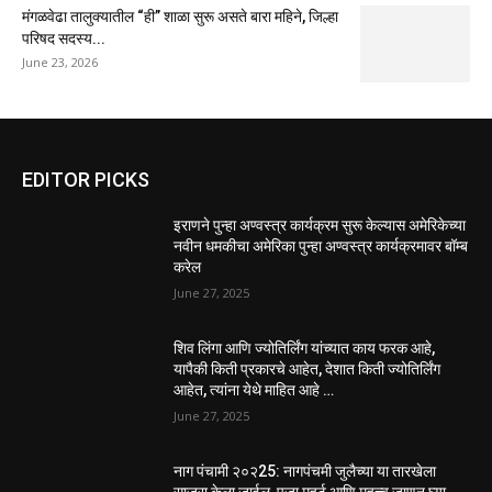
मंगळवेढा तालुक्यातील “ही” शाळा सुरू असते बारा महिने, जिल्हा
परिषद सदस्य...
June 23, 2026
EDITOR PICKS
इराणने पुन्हा अण्वस्त्र कार्यक्रम सुरू केल्यास अमेरिकेच्या
नवीन धमकीचा अमेरिका पुन्हा अण्वस्त्र कार्यक्रमावर बॉम्ब
करेल
June 27, 2025
शिव लिंगा आणि ज्योतिर्लिंग यांच्यात काय फरक आहे,
यापैकी किती प्रकारचे आहेत, देशात किती ज्योतिर्लिंग
आहेत, त्यांना येथे माहित आहे …
June 27, 2025
नाग पंचामी २०२25: नागपंचमी जुलैच्या या तारखेला
साजरा केला जाईल, पूजा मुहर्ट आणि महत्त्व जाणून घ्या