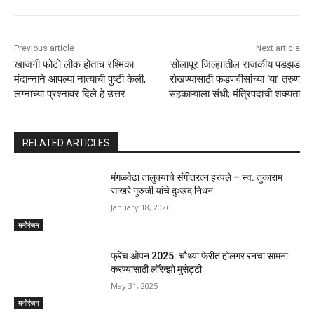
Previous article
Next article
खाजगी फोटो लीक होताच रश्मिका
सोलापूर जिल्ह्यातील राजकीय पडझड
मंदान्नाने आपल्या नात्याची पुष्टी केली,
रोखण्यासाठी फडणवीसांच्या ‘या’ तरुण
लग्नाच्या प्रश्नावर दिले हे उत्तर
सहकाऱ्याला संधी; मंत्रि‍पदाची शक्यता
RELATED ARTICLES
मंगळवेढा तालुक्याचे संगीतरत्न हरपले – स्व. तुकाराम
साखरे गुरुजी यांचे दुःखद निधन
January 18, 2026
मनोरंजन
फ्रेंच ओपन 2025: चौथ्या फेरीत होलगर रनचा सामना
करण्यासाठी लॉरेन्झो मुसेट्टी
May 31, 2025
मनोरंजन