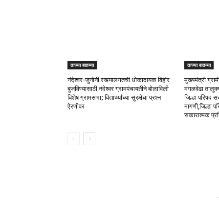
ताज्या बातम्या
ताज्या बातम्या
नंदेश्वर-जुनोनी रस्त्यालगतची धोकादायक विहीर
मुख्यमंत्री ग्
बुजविण्यासाठी नंदेश्वर ग्रामपंचायतीने बोलाविली
मंगळवेढा तालुक्
विशेष ग्रामसभा; विद्यार्थ्यांच्या सुरक्षेचा प्रश्न
जिल्हा परिषद सद
ऐरणीवर
मागणी,जिल्हा परि
सकारात्मक प्र