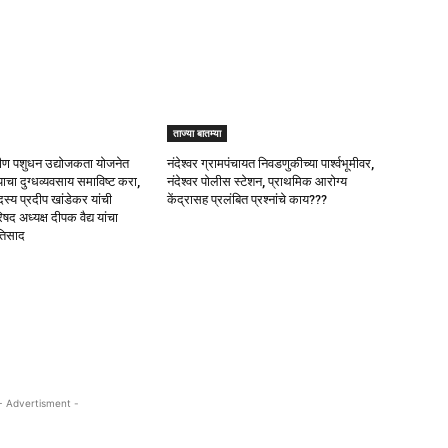
ताज्या बातम्या
रामीण पशुधन उद्योजकता योजनेत
नंदेश्वर ग्रामपंचायत निवडणुकीच्या पार्श्वभूमीवर,
याचा दुग्धव्यवसाय समाविष्ट करा,
नंदेश्वर पोलीस स्टेशन, प्राथमिक आरोग्य
स्य प्रदीप खांडेकर यांची
केंद्रासह प्रलंबित प्रश्नांचे काय???
षद अध्यक्ष दीपक वैद्य यांचा
तिसाद
- Advertisment -