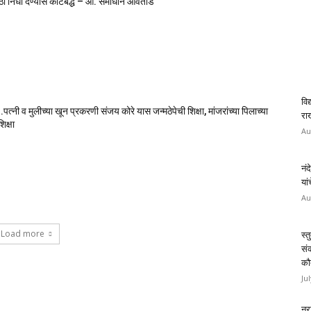
ाठी निधी देण्यास कटिबद्ध – आ. समाधान आवताडे
विद
पत्नी व मुलीच्या खून प्रकरणी संजय कोरे यास जन्मठेपेची शिक्षा, मांजरांच्या पिलाच्या
राख
िक्षा
Au
नंद
यां
Au
Load more
स्त
सं
कौ
Ju
नरा