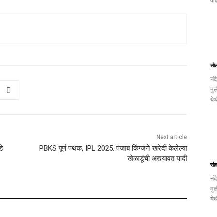
वाढ
सो
नंद
मुल
ये
Next article
डे
PBKS पूर्ण पथक, IPL 2025: पंजाब किंग्जने खरेदी केलेल्या
खेळाडूंची अद्ययावत यादी
सो
नंद
मुल
ये