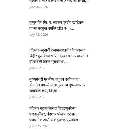
प्रकरणी संजय कोरे यास जन्मठेपेची शिक्षा,...
July 20, 2026
हून्नूर येथे जि. प. सदस्य प्रदीप खांडेकर
यांच्या प्रमुख उपस्थितीत १००...
July 18, 2026
नंदेश्वर-जुनोनी रस्त्यालगतची धोकादायक
विहीर बुजविण्यासाठी नंदेश्वर ग्रामपंचायतीने
बोलाविली विशेष ग्रामसभा;...
July 2, 2026
मुख्यमंत्री ग्रामीण पशुधन उद्योजकता
योजनेत मंगळवेढा तालुक्याचा दुग्धव्यवसाय
समाविष्ट करा, जिल्हा...
July 2, 2026
नंदेश्वर ग्रामपंचायत निवडणुकीच्या
पार्श्वभूमीवर, नंदेश्वर पोलीस स्टेशन,
प्राथमिक आरोग्य केंद्रासह प्रलंबित...
June 25, 2026