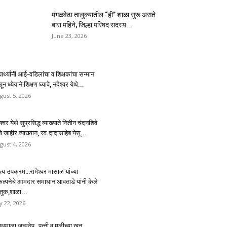
मंगळवेढा तालुक्यातील “ही” शाळा सुरू असते
बारा महिने, जिल्हा परिषद सदस्य...
June 23, 2026
्यार्थ्यांनी आई-वडिलांचा व शिक्षकांचा सन्मान
ून ध्येयाने शिक्षण घ्यावे, नंदेश्वर येथे...
gust 5, 2026
ेश्वर येथे सुप्रसिद्ध व्याख्याते नितीन चंदनशिवे
चे जाहीर व्याख्यान, स्व.दादासाहेब येसू...
gust 4, 2026
ुत्य उपक्रम…रामेश्वर मासाळ यांच्या
कल्पनेचे आमदार समाधान आवताडे यांनी केले
तुक,शाळा...
ly 22, 2026
धमाला जन्मठेप..पत्नी व मुलीच्या खून