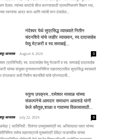
्षण देतात. त्यांच्या कष्टांचे चीज करण्यासाठी प्रामाणिकपणे शिक्षण घ्या,
ांच्या स्वप्नांचा आदर करा आणि त्यांची मान उंचावेल...
नंदेश्वर येथे सुप्रसिद्ध व्याख्याते नितीन
चंदनशिवे यांचे जाहीर व्याख्यान, स्व.दादासाहेब
येसू मेटकरी व स्व.समाबाई...
लापूर आजतक
-
August 4, 2026
0
ेश्वर (प्रतिनिधी): स्व. दादासाहेब येसू मेटकरी व स्व. समाबाई दादासाहेब
करी यांच्या संयुक्त पुण्यस्मरणानिमित्त महाराष्ट्रातील सुप्रसिद्ध व्याख्याते
ा दंगलकार कवी नितीन चंदनशिवे यांचे प्रेरणादायी...
स्तुत्य उपक्रम…रामेश्वर मासाळ यांच्या
संकल्पनेचे आमदार समाधान आवताडे यांनी
केले कौतुक,शाळा व गावाच्या विकासासाठी...
लापूर आजतक
-
July 22, 2026
0
ळवेढा | प्रतिनिधी : दिवंगत उपमुख्यमंत्री स्व. अजितदादा पवार यांच्या
तीनिमित्त तसेच महाराष्ट्राचे मुख्यमंत्री देवेंद्र फडणवीस यांच्या