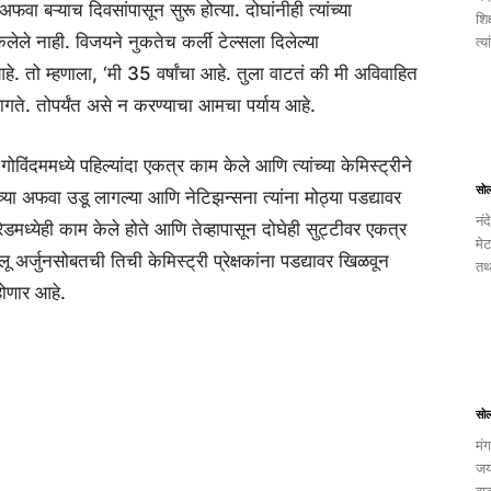
 बऱ्याच दिवसांपासून सुरू होत्या. दोघांनीही त्यांच्या
शिक
ेले नाही. विजयने नुकतेच कर्ली टेल्सला दिलेल्या
त्य
हे. तो म्हणाला, ‘मी 35 वर्षांचा आहे. तुला वाटतं की मी अविवाहित
गते. तोपर्यंत असे न करण्याचा आमचा पर्याय आहे.
ोविंदममध्ये पहिल्यांदा एकत्र काम केले आणि त्यांच्या केमिस्ट्रीने
सो
ाच्या अफवा उडू लागल्या आणि नेटिझन्सना त्यांना मोठ्या पडद्यावर
नंद
रेडमध्येही काम केले होते आणि तेव्हापासून दोघेही सुट्टीवर एकत्र
मेट
ू अर्जुनसोबतची तिची केमिस्ट्री प्रेक्षकांना पडद्यावर खिळवून
तथ
होणार आहे.
सो
मंग
जयं