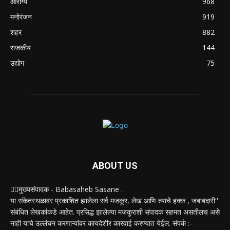
आरोग्य
968
मनोरंजन
919
शहर
882
राजकीय
144
उद्योग
75
ABOUT US
✍🏻मुख्यसंपादक - Babasaheb Sasane .
या संकेतस्थळावर प्रकाशित झालेला सर्व मजकूर, लेख आणि त्याचे हक्क , जबाबदारी''
संबंधित लेखकांकडे आहेत. प्रसिद्ध झालेल्या मजकुराशी संपादक सहमत असतीलच असे
नाही याचे उल्लंघन करणाऱ्यांवर कायदेशीर कारवाई करण्यात येईल. संपर्क :-