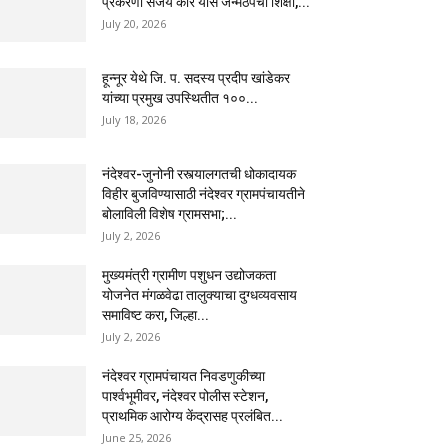
प्रकरणी संजय कोरे यास जन्मठेपेची शिक्षा,...
July 20, 2026
हून्नूर येथे जि. प. सदस्य प्रदीप खांडेकर
यांच्या प्रमुख उपस्थितीत १००...
July 18, 2026
नंदेश्वर-जुनोनी रस्त्यालगतची धोकादायक
विहीर बुजविण्यासाठी नंदेश्वर ग्रामपंचायतीने
बोलाविली विशेष ग्रामसभा;...
July 2, 2026
मुख्यमंत्री ग्रामीण पशुधन उद्योजकता
योजनेत मंगळवेढा तालुक्याचा दुग्धव्यवसाय
समाविष्ट करा, जिल्हा...
July 2, 2026
नंदेश्वर ग्रामपंचायत निवडणुकीच्या
पार्श्वभूमीवर, नंदेश्वर पोलीस स्टेशन,
प्राथमिक आरोग्य केंद्रासह प्रलंबित...
June 25, 2026