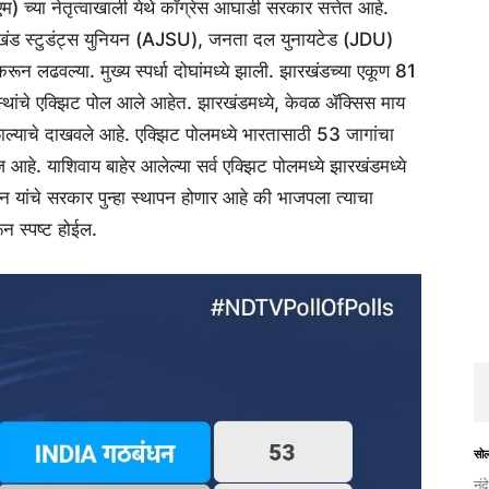
म) च्या नेतृत्वाखाली येथे काँग्रेस आघाडी सरकार सत्तेत आहे.
ंड स्टुडंट्स युनियन (AJSU), जनता दल युनायटेड (JDU)
ून लढवल्या. मुख्य स्पर्धा दोघांमध्ये झाली. झारखंडच्या एकूण 81
्षण संस्थांचे एक्झिट पोल आले आहेत. झारखंडमध्ये, केवळ ॲक्सिस माय
मिळाल्याचे दाखवले आहे. एक्झिट पोलमध्ये भारतासाठी 53 जागांचा
हे. याशिवाय बाहेर आलेल्या सर्व एक्झिट पोलमध्ये झारखंडमध्ये
न यांचे सरकार पुन्हा स्थापन होणार आहे की भाजपला त्याचा
न स्पष्ट होईल.
सो
नंद