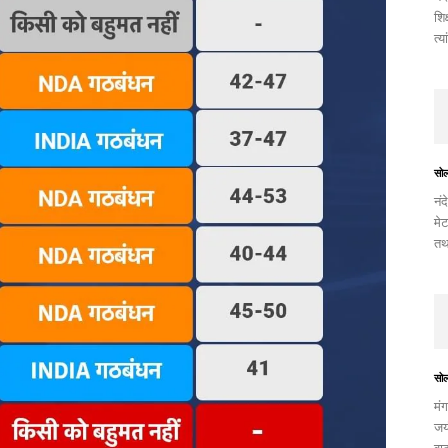
शिक
त्य
सो
नंद
मेट
तथ
सो
मंग
जयं