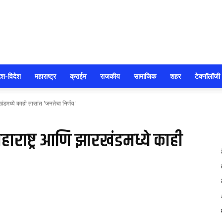
सोलापूर
ेश-विदेश
महाराष्ट्र
क्राईम
राजकीय
सामाजिक
शहर
टेक्नॉलॉजी
डमध्ये काही तासांत 'जनतेचा निर्णय'
आजतक
राष्ट्र आणि झारखंडमध्ये काही
55