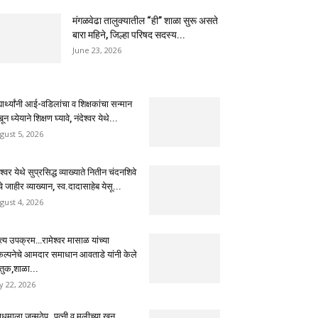
मंगळवेढा तालुक्यातील “ही” शाळा सुरू असते
बारा महिने, जिल्हा परिषद सदस्य...
June 23, 2026
्यार्थ्यांनी आई-वडिलांचा व शिक्षकांचा सन्मान
ून ध्येयाने शिक्षण घ्यावे, नंदेश्वर येथे...
gust 5, 2026
ेश्वर येथे सुप्रसिद्ध व्याख्याते नितीन चंदनशिवे
चे जाहीर व्याख्यान, स्व.दादासाहेब येसू...
gust 4, 2026
ुत्य उपक्रम…रामेश्वर मासाळ यांच्या
कल्पनेचे आमदार समाधान आवताडे यांनी केले
तुक,शाळा...
ly 22, 2026
धमाला जन्मठेप..पत्नी व मुलीच्या खून