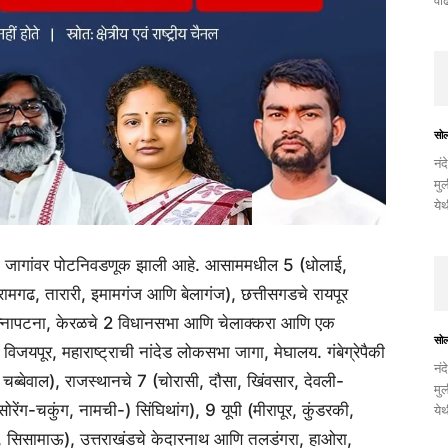
वाढ
सो
नंद
मुल
ये
ा जागांवर पोटनिवडणूक झाली आहे. आसाममधील 5 (धोलाई,
रामगढ, तारारी, इमामगंज आणि बेलागंज), छत्तीसगडचे रायपूर
े चन्नापटना, केरळचे 2 विधानसभा आणि चेलाक्करा आणि एक
सो
जयपूर, महाराष्ट्राची नांदेड लोकसभा जागा, मेघालय. गंबेग्रेपैकी
नंद
 चब्बेवाल), राजस्थानचे 7 (चोरासी, दौसा, खिंवसार, देवली-
मुल
सोरेंग-चकुंग, नामची-) सिंघिथांग), 9 यूपी (मीरापूर, कुंडरकी,
ये
, सिसामाऊ), उत्तराखंडचे केदारनाथ आणि तलडंगरा, हाओरा,