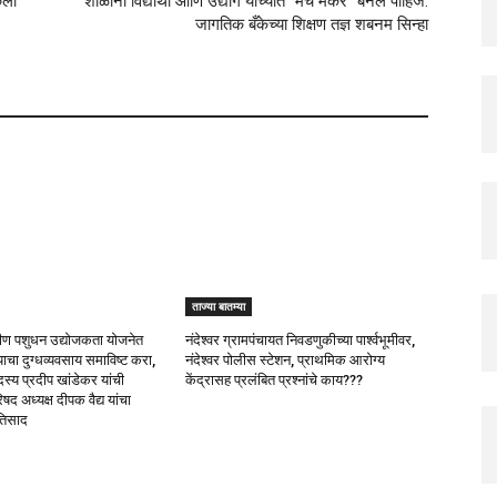
िलो
शाळांनी विद्यार्थी आणि उद्योग यांच्यात “मॅच मेकर” बनले पाहिजे:
जागतिक बँकेच्या शिक्षण तज्ञ शबनम सिन्हा
ताज्या बातम्या
रामीण पशुधन उद्योजकता योजनेत
नंदेश्वर ग्रामपंचायत निवडणुकीच्या पार्श्वभूमीवर,
याचा दुग्धव्यवसाय समाविष्ट करा,
नंदेश्वर पोलीस स्टेशन, प्राथमिक आरोग्य
स्य प्रदीप खांडेकर यांची
केंद्रासह प्रलंबित प्रश्नांचे काय???
षद अध्यक्ष दीपक वैद्य यांचा
तिसाद