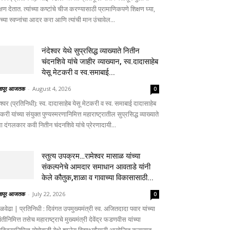
्षण देतात. त्यांच्या कष्टांचे चीज करण्यासाठी प्रामाणिकपणे शिक्षण घ्या,
ांच्या स्वप्नांचा आदर करा आणि त्यांची मान उंचावेल...
नंदेश्वर येथे सुप्रसिद्ध व्याख्याते नितीन
चंदनशिवे यांचे जाहीर व्याख्यान, स्व.दादासाहेब
येसू मेटकरी व स्व.समाबाई...
लापूर आजतक
-
August 4, 2026
0
ेश्वर (प्रतिनिधी): स्व. दादासाहेब येसू मेटकरी व स्व. समाबाई दादासाहेब
करी यांच्या संयुक्त पुण्यस्मरणानिमित्त महाराष्ट्रातील सुप्रसिद्ध व्याख्याते
ा दंगलकार कवी नितीन चंदनशिवे यांचे प्रेरणादायी...
स्तुत्य उपक्रम…रामेश्वर मासाळ यांच्या
संकल्पनेचे आमदार समाधान आवताडे यांनी
केले कौतुक,शाळा व गावाच्या विकासासाठी...
लापूर आजतक
-
July 22, 2026
0
ळवेढा | प्रतिनिधी : दिवंगत उपमुख्यमंत्री स्व. अजितदादा पवार यांच्या
तीनिमित्त तसेच महाराष्ट्राचे मुख्यमंत्री देवेंद्र फडणवीस यांच्या