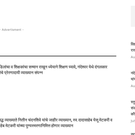
- Advertisment -
विद
राख
Au
वडिलांचा व शिक्षकांचा सन्मान राखून ध्येयाने शिक्षण घ्यावे, नंदेश्वर येथे दंगलकार
चे प्रेरणादायी व्याख्यान संपन्न
नंद
यां
Au
स्त
सं
कौ
सिद्ध व्याख्याते नितीन चंदनशिवे यांचे जाहीर व्याख्यान, स्व.दादासाहेब येसू मेटकरी व
Ju
ेब मेटकरी यांच्या पुण्यस्मरणानिमित्त होणार व्याख्यान
नरा