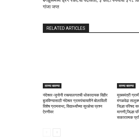
बेंगळुरूमध्ये ड्रग रॅकेटचा पर्दाफाश, ३ कोटी रुपयांचा ३१८ क
गांजा जप्त
RELATED ARTICLES
ताज्या बातम्या
ताज्या बातम्या
नंदेश्वर-जुनोनी रस्त्यालगतची धोकादायक विहीर
मुख्यमंत्री ग्
बुजविण्यासाठी नंदेश्वर ग्रामपंचायतीने बोलाविली
मंगळवेढा तालुक्
विशेष ग्रामसभा; विद्यार्थ्यांच्या सुरक्षेचा प्रश्न
जिल्हा परिषद सद
ऐरणीवर
मागणी,जिल्हा परि
सकारात्मक प्र