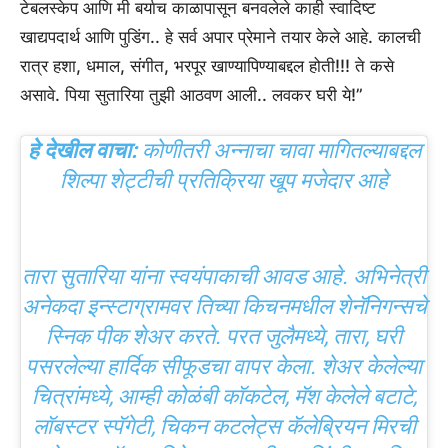
टेबलस्केप आणि मी बर्याच काळापासून बनवलेले काही स्वादिष्ट
खाद्यपदार्थ आणि पुडिंग.. हे सर्व अपार प्रेमाने तयार केले आहे. कालची
रात्र हशा, धमाल, संगीत, भरपूर खाण्यापिण्याबद्दल होती!!! ते कसे
असावे. पिया सुतारिया तुझी आठवण आली.. लवकर घरी ये!”
हे देखील वाचा:
कोणीतरी अन्नाचा चावा मागितल्याबद्दल
शिल्पा शेट्टीची प्रतिक्रिया खूप मजेदार आहे
तारा सुतारिया यांना स्वयंपाकाची आवड आहे. अभिनेत्री
अनेकदा इन्स्टाग्रामवर तिच्या किचनमधील शेनॅनिगन्सचे
स्निक पीक शेअर करते. परत जुलैमध्ये, तारा, घरी
पसरलेल्या हार्दिक सीफूडचा वापर केला. शेअर केलेल्या
चित्रांमध्ये, आम्ही कोळंबी कॉकटेल, मॅश केलेले बटाटे,
लॉबस्टर स्पॅगेटी, चिकन कटलेट्स कॅलेब्रियन मिरची