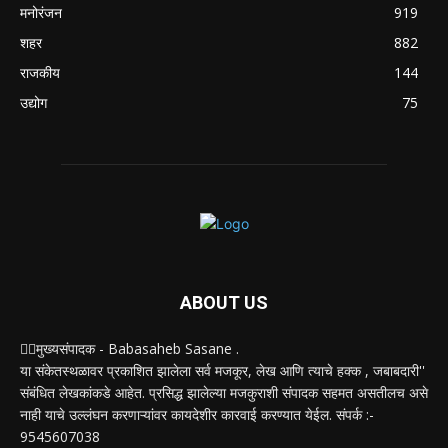
मनोरंजन
919
शहर
882
राजकीय
144
उद्योग
75
ABOUT US
✍🏻मुख्यसंपादक - Babasaheb Sasane .
या संकेतस्थळावर प्रकाशित झालेला सर्व मजकूर, लेख आणि त्याचे हक्क , जबाबदारी''
संबंधित लेखकांकडे आहेत. प्रसिद्ध झालेल्या मजकुराशी संपादक सहमत असतीलच असे
नाही याचे उल्लंघन करणाऱ्यांवर कायदेशीर कारवाई करण्यात येईल. संपर्क :-
9545607038