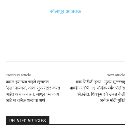
सोलापूर आजतक
Previous article
Next article
कमल हसनला चाहते म्हणतात
बाबा सिद्दीकी हत्या : मुख्य शूटरसह
‘उलगनायगन’, आता सुपरस्टार करत
पाचही आरोपी १९ नोव्हेंबरपर्यंत पोलीस
आहेत असं आवाहन, जाणून घ्या काय
कोठडीत, शिवकुमारने उघड केली
आहे या तमिळ शब्दाचा अर्थ
अनेक मोठी गुपिते
RELATED ARTICLES