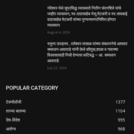
नंदेश्वर येथे सुप्रसिद्ध व्याख्याते नितीन चंदनशिवे यांचे
जाहीर व्याख्यान, स्व.दादासाहेब येसू मेटकरी व स्व.समाबाई
दादासाहेब मेटकरी यांच्या पुण्यस्मरणानिमित्त होणार
व्याख्यान
August 4, 2026
स्तुत्य उपक्रम…रामेश्वर मासाळ यांच्या संकल्पनेचे आमदार
समाधान आवताडे यांनी केले कौतुक,शाळा व गावाच्या
विकासासाठी निधी देण्यास कटिबद्ध – आ. समाधान
आवताडे
July 22, 2026
POPULAR CATEGORY
टेक्नॉलॉजी
1377
ताज्या बातम्या
1104
देश-विदेश
995
आरोग्य
968