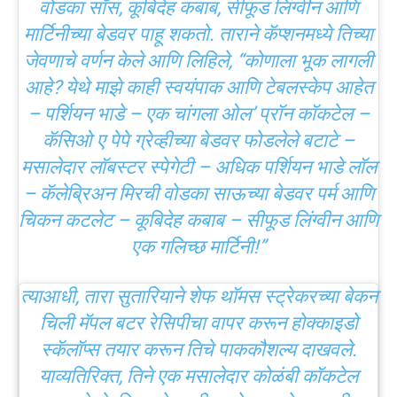
वोडका सॉस, कूबिदेह कबाब, सीफूड लिंग्वीन आणि
मार्टिनीच्या बेडवर पाहू शकतो. ताराने कॅप्शनमध्ये तिच्या
जेवणाचे वर्णन केले आणि लिहिले, “कोणाला भूक लागली
आहे? येथे माझे काही स्वयंपाक आणि टेबलस्केप आहेत
– पर्शियन भाडे – एक चांगला ओल’ प्रॉन कॉकटेल –
कॅसिओ ए पेपे ग्रेव्हीच्या बेडवर फोडलेले बटाटे –
मसालेदार लॉबस्टर स्पेगेटी – अधिक पर्शियन भाडे लॉल
– कॅलेब्रिअन मिरची वोडका साऊच्या बेडवर पर्म आणि
चिकन कटलेट – कूबिदेह कबाब – सीफूड लिंग्वीन आणि
एक गलिच्छ मार्टिनी!”
त्याआधी, तारा सुतारियाने शेफ थॉमस स्ट्रेकरच्या बेकन
चिली मॅपल बटर रेसिपीचा वापर करून होक्काइडो
स्कॅलॉप्स तयार करून तिचे पाककौशल्य दाखवले.
याव्यतिरिक्त, तिने एक मसालेदार कोळंबी कॉकटेल