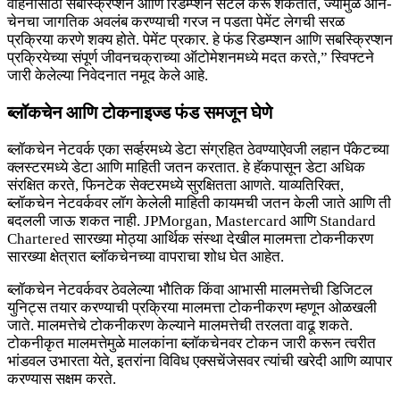
वाहनांसाठी सबस्क्रिप्शन आणि रिडम्प्शन सेटल करू शकतात, ज्यामुळे ऑन-
चेनचा जागतिक अवलंब करण्याची गरज न पडता पेमेंट लेगची सरळ
प्रक्रिया करणे शक्य होते. पेमेंट प्रकार. हे फंड रिडम्प्शन आणि सबस्क्रिप्शन
प्रक्रियेच्या संपूर्ण जीवनचक्राच्या ऑटोमेशनमध्ये मदत करते,” स्विफ्टने
जारी केलेल्या निवेदनात नमूद केले आहे.
ब्लॉकचेन आणि टोकनाइज्ड फंड समजून घेणे
ब्लॉकचेन नेटवर्क एका सर्व्हरमध्ये डेटा संग्रहित ठेवण्याऐवजी लहान पॅकेटच्या
क्लस्टरमध्ये डेटा आणि माहिती जतन करतात. हे हॅकपासून डेटा अधिक
संरक्षित करते, फिनटेक सेक्टरमध्ये सुरक्षितता आणते. याव्यतिरिक्त,
ब्लॉकचेन नेटवर्कवर लॉग केलेली माहिती कायमची जतन केली जाते आणि ती
बदलली जाऊ शकत नाही. JPMorgan, Mastercard आणि Standard
Chartered सारख्या मोठ्या आर्थिक संस्था देखील मालमत्ता टोकनीकरण
सारख्या क्षेत्रात ब्लॉकचेनच्या वापराचा शोध घेत आहेत.
ब्लॉकचेन नेटवर्कवर ठेवलेल्या भौतिक किंवा आभासी मालमत्तेची डिजिटल
युनिट्स तयार करण्याची प्रक्रिया मालमत्ता टोकनीकरण म्हणून ओळखली
जाते. मालमत्तेचे टोकनीकरण केल्याने मालमत्तेची तरलता वाढू शकते.
टोकनीकृत मालमत्तेमुळे मालकांना ब्लॉकचेनवर टोकन जारी करून त्वरीत
भांडवल उभारता येते, इतरांना विविध एक्सचेंजेसवर त्यांची खरेदी आणि व्यापार
करण्यास सक्षम करते.