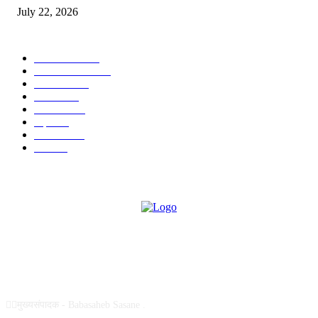
July 22, 2026
POPULAR CATEGORY
टेक्नॉलॉजी
1377
ताज्या बातम्या
1104
देश-विदेश
995
आरोग्य
968
मनोरंजन
919
शहर
882
राजकीय
144
उद्योग
75
ABOUT US
✍🏻मुख्यसंपादक - Babasaheb Sasane .