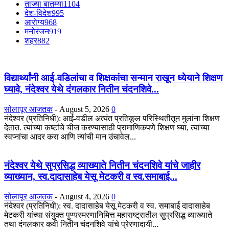
ताज्या बातम्या
1104
देश-विदेश
995
आरोग्य
968
मनोरंजन
919
शहर
882
विद्यार्थ्यांनी आई-वडिलांचा व शिक्षकांचा सन्मान राखून ध्येयाने शिक्षण
घ्यावे, नंदेश्वर येथे दंगलकार नितीन चंदनशिवे...
सोलापूर आजतक
-
August 5, 2026
0
नंदेश्वर (प्रतिनिधी): आई-वडील अत्यंत प्रतिकूल परिस्थितीतून मुलांना शिक्षण
देतात. त्यांच्या कष्टांचे चीज करण्यासाठी प्रामाणिकपणे शिक्षण घ्या, त्यांच्या
स्वप्नांचा आदर करा आणि त्यांची मान उंचावेल...
नंदेश्वर येथे सुप्रसिद्ध व्याख्याते नितीन चंदनशिवे यांचे जाहीर
व्याख्यान, स्व.दादासाहेब येसू मेटकरी व स्व.समाबाई...
सोलापूर आजतक
-
August 4, 2026
0
नंदेश्वर (प्रतिनिधी): स्व. दादासाहेब येसू मेटकरी व स्व. समाबाई दादासाहेब
मेटकरी यांच्या संयुक्त पुण्यस्मरणानिमित्त महाराष्ट्रातील सुप्रसिद्ध व्याख्याते
तथा दंगलकार कवी नितीन चंदनशिवे यांचे प्रेरणादायी...