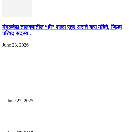
मंगळवेढा तालुक्यातील “ही” शाळा सुरू असते बारा महिने, जिल्हा
परिषद सदस्य...
June 23, 2026
EDITOR PICKS
इराणने पुन्हा अण्वस्त्र कार्यक्रम सुरू केल्यास अमेरिकेच्या नवीन धमकीचा अमेरिका पुन्हा
अण्वस्त्र कार्यक्रमावर बॉम्ब करेल
June 27, 2025
शिव लिंगा आणि ज्योतिर्लिंग यांच्यात काय फरक आहे, यापैकी किती प्रकारचे आहेत, देशात
ज्योतिर्लिंग आहेत, त्यांना येथे माहित आहे …