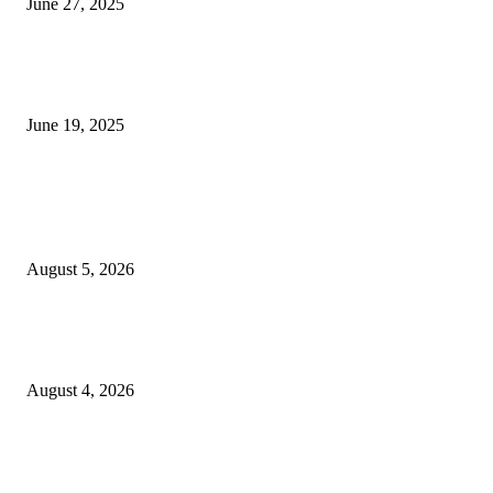
June 27, 2025
नाग पंचामी २०२25: नागपंचमी जुलैच्या या तारखेला साजरा केला जाईल, पूजा मुहर्ट आणि म
जाणून घ्या
June 19, 2025
POPULAR POSTS
विद्यार्थ्यांनी आई-वडिलांचा व शिक्षकांचा सन्मान राखून ध्येयाने शिक्षण घ्यावे, नंदेश्वर येथे 
नितीन चंदनशिवे यांचे प्रेरणादायी व्याख्यान संपन्न
August 5, 2026
नंदेश्वर येथे सुप्रसिद्ध व्याख्याते नितीन चंदनशिवे यांचे जाहीर व्याख्यान, स्व.दादासाहेब येस
मेटकरी व स्व.समाबाई दादासाहेब मेटकरी यांच्या पुण्यस्मरणानिमित्त होणार व्याख्यान
August 4, 2026
स्तुत्य उपक्रम…रामेश्वर मासाळ यांच्या संकल्पनेचे आमदार समाधान आवताडे यांनी केले
कौतुक,शाळा व गावाच्या विकासासाठी निधी देण्यास कटिबद्ध – आ. समाधान आवताडे