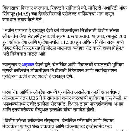
विकासाचा विस्तार करताना, स्विफ्टने सांगितले की, मॉनेटरी अथॉरिटी ऑफ
सिंगापूर (MAS) च्या देखरेखीखाली प्रोजेक्ट गार्डियनचा भाग म्हणून
समाधान तयार केले गेले.
“नवीन पायलट हे दाखवून देतो की टोकनीकृत निधीसाठी वित्तीय संस्था
ऑफ-चेन कॅश सेटलमेंट्स कशी सुलभ करू शकतात. या उपक्रमामुळे 200
हून अधिक देश आणि प्रदेशांमधील 11,500 हून अधिक वित्तीय संस्थांमध्ये
फिएट पेमेंट सिस्टमसह डिजीटल मालमत्ता व्यवहार सेट करणे शक्य होईल,”
असे निवेदनात म्हटले आहे.
त्यानुसार ए
अहवाल
पेपर्स द्वारे, चेनलिंक आणि स्विफ्टची पायलटची भूमिका
म्हणजे ब्लॉकचेन टोकनीकृत निधीसाठी रिडेम्पशन आणि सबस्क्रिप्शन
प्रक्रिया कशी वाढवू शकते हे दाखवून देणे.
पारंपारिक आर्थिक ऑपरेशन्समध्ये प्रचलित असलेल्या काही अकार्यक्षमता
ओळखल्यानंतर UBS ने हे समाधान तयार करण्याची प्रक्रिया सुरू केली. या
अडथळ्यांमध्ये उशीर झालेला सेटलमेंट, रिअल-टाइम पारदर्शकतेचा अभाव
आणि इतरांबरोबरच मॅन्युअल हस्तक्षेप यांचा समावेश होतो.
“वित्तीय संस्था ब्लॉकचेन तंत्रज्ञान, चेनलिंक प्लॅटफॉर्म आणि स्विफ्ट
नेटवर्कचा फायदा घेऊ शकतात आणि टोकनाइज्ड इन्व्हेस्टमेंट फंड