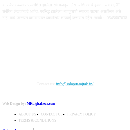
या संकेतस्थळावर प्रकाशित झालेला सर्व मजकूर, लेख आणि त्याचे हक्क , जबाबदारी''
संबंधित लेखकांकडे आहेत. प्रसिद्ध झालेल्या मजकुराशी संपादक सहमत असतीलच असे
नाही याचे उल्लंघन करणाऱ्यांवर कायदेशीर कारवाई करण्यात येईल. संपर्क :- 9545607038
FOLLOW US
Contact us:
info@solapuraajtak.in/
Web Design by:
MKdigitalseva.com
ABOUT US
CONTACT US
PRIVACY POLICY
TERMS & CONDITIONS