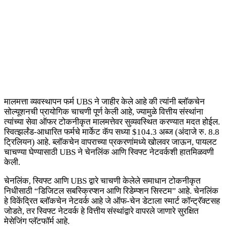
मालमत्ता व्यवस्थापन फर्म UBS ने जाहीर केले आहे की त्यांनी ब्लॉकचेन
सोल्यूशनची प्रायोगिक चाचणी पूर्ण केली आहे, ज्यामुळे वित्तीय संस्थांना
त्यांच्या सेवा ऑफर टोकनीकृत मालमत्तेवर सुव्यवस्थित करण्यात मदत होईल.
स्वित्झर्लंड-आधारित फर्मचे मार्केट कॅप सध्या $104.3 अब्ज (अंदाजे रु. 8.8
ट्रिलियन) आहे. ब्लॉकचेन वापराच्या प्रकरणांमध्ये खोलवर जाऊन, पायलट
चाचण्या घेण्यासाठी UBS ने चेनलिंक आणि स्विफ्ट नेटवर्कशी हातमिळवणी
केली.
चेनलिंक, स्विफ्ट आणि UBS द्वारे चाचणी केलेले समाधान टोकनीकृत
निधीसाठी “डिजिटल सबस्क्रिप्शन आणि रिडेम्प्शन सिस्टम” आहे. चेनलिंक
हे विकेंद्रित ब्लॉकचेन नेटवर्क आहे जे ऑफ-चेन डेटाला स्मार्ट कॉन्ट्रॅक्टसह
जोडते, तर स्विफ्ट नेटवर्क हे वित्तीय संस्थांद्वारे वापरले जाणारे सुरक्षित
मेसेजिंग प्लॅटफॉर्म आहे.