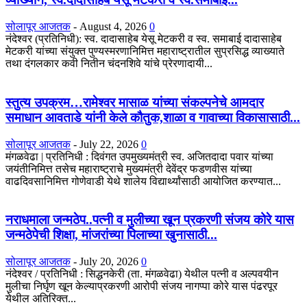
सोलापूर आजतक
-
August 4, 2026
0
नंदेश्वर (प्रतिनिधी): स्व. दादासाहेब येसू मेटकरी व स्व. समाबाई दादासाहेब
मेटकरी यांच्या संयुक्त पुण्यस्मरणानिमित्त महाराष्ट्रातील सुप्रसिद्ध व्याख्याते
तथा दंगलकार कवी नितीन चंदनशिवे यांचे प्रेरणादायी...
स्तुत्य उपक्रम…रामेश्वर मासाळ यांच्या संकल्पनेचे आमदार
समाधान आवताडे यांनी केले कौतुक,शाळा व गावाच्या विकासासाठी...
सोलापूर आजतक
-
July 22, 2026
0
मंगळवेढा | प्रतिनिधी : दिवंगत उपमुख्यमंत्री स्व. अजितदादा पवार यांच्या
जयंतीनिमित्त तसेच महाराष्ट्राचे मुख्यमंत्री देवेंद्र फडणवीस यांच्या
वाढदिवसानिमित्त गोणेवाडी येथे शालेय विद्यार्थ्यांसाठी आयोजित करण्यात...
नराधमाला जन्मठेप..पत्नी व मुलीच्या खून प्रकरणी संजय कोरे यास
जन्मठेपेची शिक्षा, मांजरांच्या पिलाच्या खुनासाठी...
सोलापूर आजतक
-
July 20, 2026
0
नंदेश्वर / प्रतिनिधी : सिद्धनकेरी (ता. मंगळवेढा) येथील पत्नी व अल्पवयीन
मुलीचा निर्घृण खून केल्याप्रकरणी आरोपी संजय नागप्पा कोरे यास पंढरपूर
येथील अतिरिक्त...