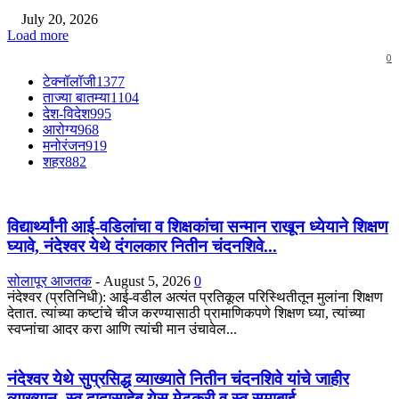
July 20, 2026
Load more
0
टेक्नॉलॉजी
1377
ताज्या बातम्या
1104
देश-विदेश
995
आरोग्य
968
मनोरंजन
919
शहर
882
विद्यार्थ्यांनी आई-वडिलांचा व शिक्षकांचा सन्मान राखून ध्येयाने शिक्षण
घ्यावे, नंदेश्वर येथे दंगलकार नितीन चंदनशिवे...
सोलापूर आजतक
-
August 5, 2026
0
नंदेश्वर (प्रतिनिधी): आई-वडील अत्यंत प्रतिकूल परिस्थितीतून मुलांना शिक्षण
देतात. त्यांच्या कष्टांचे चीज करण्यासाठी प्रामाणिकपणे शिक्षण घ्या, त्यांच्या
स्वप्नांचा आदर करा आणि त्यांची मान उंचावेल...
नंदेश्वर येथे सुप्रसिद्ध व्याख्याते नितीन चंदनशिवे यांचे जाहीर
व्याख्यान, स्व.दादासाहेब येसू मेटकरी व स्व.समाबाई...