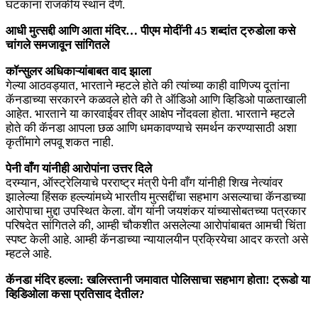
घटकांना राजकीय स्थान देणे.
आधी मुत्सद्दी आणि आता मंदिर… पीएम मोदींनी 45 शब्दांत ट्रुडोला कसे
चांगले समजावून सांगितले
कॉन्सुलर अधिकाऱ्यांबाबत वाद झाला
गेल्या आठवड्यात, भारताने म्हटले होते की त्यांच्या काही वाणिज्य दूतांना
कॅनडाच्या सरकारने कळवले होते की ते ऑडिओ आणि व्हिडिओ पाळताखाली
आहेत. भारताने या कारवाईवर तीव्र आक्षेप नोंदवला होता. भारताने म्हटले
होते की कॅनडा आपला छळ आणि धमकावण्याचे समर्थन करण्यासाठी अशा
कृतींमागे लपवू शकत नाही.
पेनी वाँग यांनीही आरोपांना उत्तर दिले
दरम्यान, ऑस्ट्रेलियाचे परराष्ट्र मंत्री पेनी वाँग यांनीही शिख नेत्यांवर
झालेल्या हिंसक हल्ल्यांमध्ये भारतीय मुत्सद्दींचा सहभाग असल्याचा कॅनडाच्या
आरोपाचा मुद्दा उपस्थित केला. वोंग यांनी जयशंकर यांच्यासोबतच्या पत्रकार
परिषदेत सांगितले की, आम्ही चौकशीत असलेल्या आरोपांबाबत आमची चिंता
स्पष्ट केली आहे. आम्ही कॅनडाच्या न्यायालयीन प्रक्रियेचा आदर करतो असे
म्हटले आहे.
कॅनडा मंदिर हल्ला: खलिस्तानी जमावात पोलिसाचा सहभाग होता! ट्रूडो या
व्हिडिओला कसा प्रतिसाद देतील?