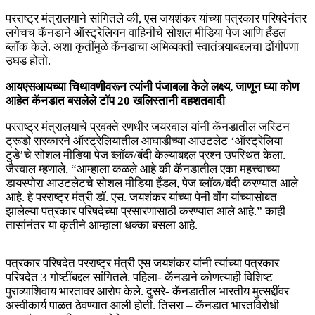
परराष्ट्र मंत्रालयाने सांगितले की, एस जयशंकर यांच्या पत्रकार परिषदेनंतर
लगेचच कॅनडाने ऑस्ट्रेलियन वाहिनीचे सोशल मीडिया पेज आणि हँडल
ब्लॉक केले. अशा कृतींमुळे कॅनडाचा अभिव्यक्ती स्वातंत्र्याबद्दलचा ढोंगीपणा
उघड होतो.
आयएसआयच्या चिथावणीवरून त्यांनी पंजाबला केले लक्ष्य, जाणून घ्या कोण
आहेत कॅनडात बसलेले टॉप 20 खलिस्तानी दहशतवादी
परराष्ट्र मंत्रालयाचे प्रवक्ते रणधीर जयस्वाल यांनी कॅनडातील जस्टिन
ट्रूडो सरकारने ऑस्ट्रेलियातील आघाडीच्या आउटलेट ‘ऑस्ट्रेलिया
टुडे’चे सोशल मीडिया पेज ब्लॉक/बंदी केल्याबद्दल प्रश्न उपस्थित केला.
जैस्वाल म्हणाले, “आम्हाला कळले आहे की कॅनडातील एका महत्त्वाच्या
डायस्पोरा आउटलेटचे सोशल मीडिया हँडल, पेज ब्लॉक/बंदी करण्यात आले
आहे. हे परराष्ट्र मंत्री डॉ. एस. जयशंकर यांच्या पेनी वोंग यांच्यासोबत
झालेल्या पत्रकार परिषदेच्या प्रसारणासाठी करण्यात आले आहे.” काही
तासांनंतर या कृतीने आम्हाला धक्का बसला आहे.
पत्रकार परिषदेत परराष्ट्र मंत्री एस जयशंकर यांनी त्यांच्या पत्रकार
परिषदेत 3 गोष्टींबद्दल सांगितले. पहिला- कॅनडाने कोणत्याही विशिष्ट
पुराव्याशिवाय भारतावर आरोप केले. दुसरे- कॅनडातील भारतीय मुत्सद्दींवर
अस्वीकार्य पाळत ठेवण्यात आली होती. तिसरा – कॅनडात भारतविरोधी