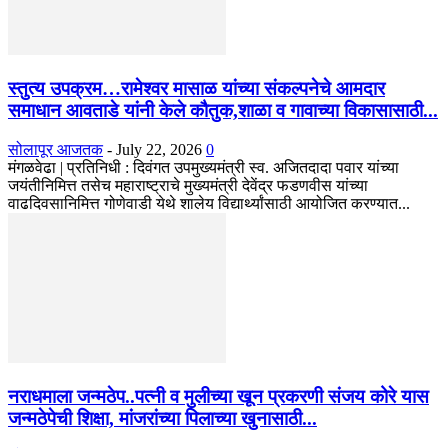
स्तुत्य उपक्रम…रामेश्वर मासाळ यांच्या संकल्पनेचे आमदार
समाधान आवताडे यांनी केले कौतुक,शाळा व गावाच्या विकासासाठी...
सोलापूर आजतक
-
July 22, 2026
0
मंगळवेढा | प्रतिनिधी : दिवंगत उपमुख्यमंत्री स्व. अजितदादा पवार यांच्या
जयंतीनिमित्त तसेच महाराष्ट्राचे मुख्यमंत्री देवेंद्र फडणवीस यांच्या
वाढदिवसानिमित्त गोणेवाडी येथे शालेय विद्यार्थ्यांसाठी आयोजित करण्यात...
नराधमाला जन्मठेप..पत्नी व मुलीच्या खून प्रकरणी संजय कोरे यास
जन्मठेपेची शिक्षा, मांजरांच्या पिलाच्या खुनासाठी...