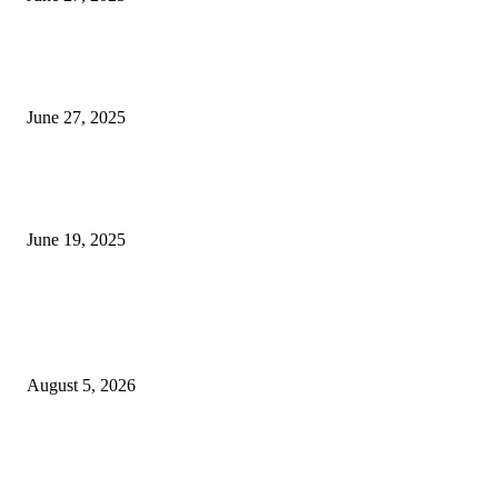
शिव लिंगा आणि ज्योतिर्लिंग यांच्यात काय फरक आहे, यापैकी किती प्रकारचे आहेत, देशात
ज्योतिर्लिंग आहेत, त्यांना येथे माहित आहे …
June 27, 2025
नाग पंचामी २०२25: नागपंचमी जुलैच्या या तारखेला साजरा केला जाईल, पूजा मुहर्ट आणि म
जाणून घ्या
June 19, 2025
POPULAR POSTS
विद्यार्थ्यांनी आई-वडिलांचा व शिक्षकांचा सन्मान राखून ध्येयाने शिक्षण घ्यावे, नंदेश्वर येथे 
नितीन चंदनशिवे यांचे प्रेरणादायी व्याख्यान संपन्न
August 5, 2026
नंदेश्वर येथे सुप्रसिद्ध व्याख्याते नितीन चंदनशिवे यांचे जाहीर व्याख्यान, स्व.दादासाहेब येस
मेटकरी व स्व.समाबाई दादासाहेब मेटकरी यांच्या पुण्यस्मरणानिमित्त होणार व्याख्यान