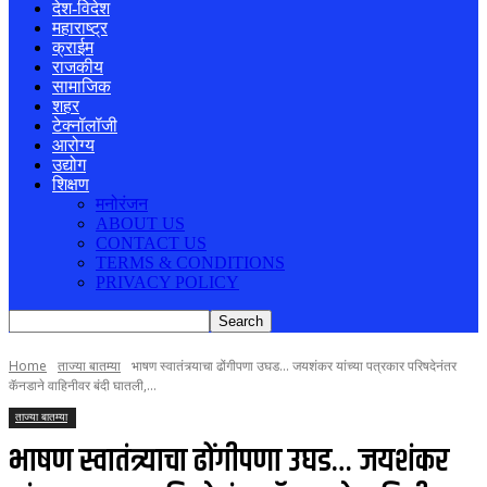
देश-विदेश
महाराष्ट्र
क्राईम
राजकीय
सामाजिक
शहर
टेक्नॉलॉजी
आरोग्य
उद्योग
शिक्षण
मनोरंजन
ABOUT US
CONTACT US
TERMS & CONDITIONS
PRIVACY POLICY
Home
ताज्या बातम्या
भाषण स्वातंत्र्याचा ढोंगीपणा उघड... जयशंकर यांच्या पत्रकार परिषदेनंतर
कॅनडाने वाहिनीवर बंदी घातली,...
ताज्या बातम्या
भाषण स्वातंत्र्याचा ढोंगीपणा उघड… जयशंकर