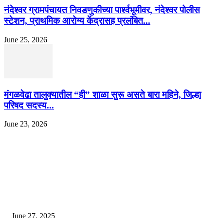
नंदेश्वर ग्रामपंचायत निवडणुकीच्या पार्श्वभूमीवर, नंदेश्वर पोलीस
स्टेशन, प्राथमिक आरोग्य केंद्रासह प्रलंबित...
June 25, 2026
मंगळवेढा तालुक्यातील “ही” शाळा सुरू असते बारा महिने, जिल्हा
परिषद सदस्य...
June 23, 2026
EDITOR PICKS
इराणने पुन्हा अण्वस्त्र कार्यक्रम सुरू केल्यास अमेरिकेच्या नवीन धमकीचा अमेरिका पुन्हा
अण्वस्त्र कार्यक्रमावर बॉम्ब करेल
June 27, 2025