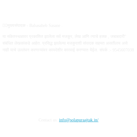
ABOUT US
✍🏻मुख्यसंपादक - Babasaheb Sasane .
या संकेतस्थळावर प्रकाशित झालेला सर्व मजकूर, लेख आणि त्याचे हक्क , जबाबदारी''
संबंधित लेखकांकडे आहेत. प्रसिद्ध झालेल्या मजकुराशी संपादक सहमत असतीलच असे
नाही याचे उल्लंघन करणाऱ्यांवर कायदेशीर कारवाई करण्यात येईल. संपर्क :- 9545607038
FOLLOW US
Contact us:
info@solapuraajtak.in/