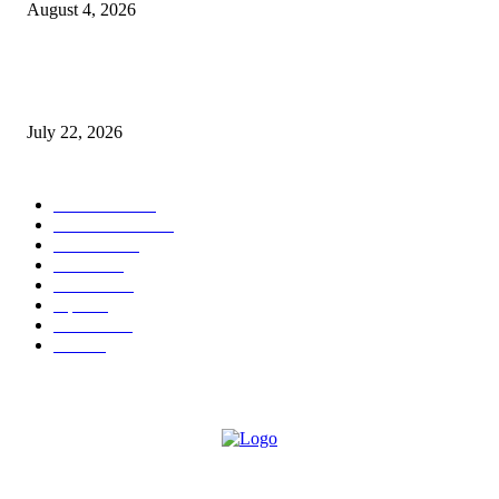
August 4, 2026
स्तुत्य उपक्रम…रामेश्वर मासाळ यांच्या संकल्पनेचे आमदार समाधान आवताडे यांनी केले
कौतुक,शाळा व गावाच्या विकासासाठी निधी देण्यास कटिबद्ध – आ. समाधान आवताडे
July 22, 2026
POPULAR CATEGORY
टेक्नॉलॉजी
1377
ताज्या बातम्या
1104
देश-विदेश
995
आरोग्य
968
मनोरंजन
919
शहर
882
राजकीय
144
उद्योग
75