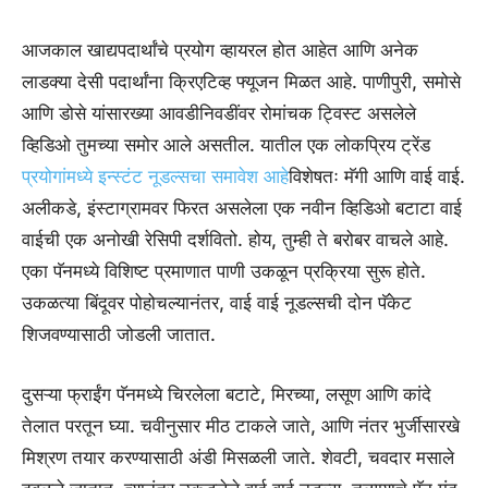
आजकाल खाद्यपदार्थांचे प्रयोग व्हायरल होत आहेत आणि अनेक
लाडक्या देसी पदार्थांना क्रिएटिव्ह फ्यूजन मिळत आहे. पाणीपुरी, समोसे
आणि डोसे यांसारख्या आवडीनिवडींवर रोमांचक ट्विस्ट असलेले
व्हिडिओ तुमच्या समोर आले असतील. यातील एक लोकप्रिय ट्रेंड
प्रयोगांमध्ये इन्स्टंट नूडल्सचा समावेश आहे
विशेषतः मॅगी आणि वाई वाई.
अलीकडे, इंस्टाग्रामवर फिरत असलेला एक नवीन व्हिडिओ बटाटा वाई
वाईची एक अनोखी रेसिपी दर्शवितो. होय, तुम्ही ते बरोबर वाचले आहे.
एका पॅनमध्ये विशिष्ट प्रमाणात पाणी उकळून प्रक्रिया सुरू होते.
उकळत्या बिंदूवर पोहोचल्यानंतर, वाई वाई नूडल्सची दोन पॅकेट
शिजवण्यासाठी जोडली जातात.
दुसऱ्या फ्राईंग पॅनमध्ये चिरलेला बटाटे, मिरच्या, लसूण आणि कांदे
तेलात परतून घ्या. चवीनुसार मीठ टाकले जाते, आणि नंतर भुर्जीसारखे
मिश्रण तयार करण्यासाठी अंडी मिसळली जाते. शेवटी, चवदार मसाले