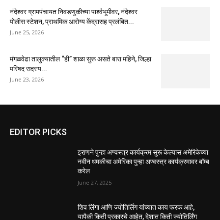
नंदेश्वर ग्रामपंचायत निवडणुकीच्या पार्श्वभूमीवर, नंदेश्वर
पोलीस स्टेशन, प्राथमिक आरोग्य केंद्रासह प्रलंबित...
June 25, 2026
मंगळवेढा तालुक्यातील “ही” शाळा सुरू असते बारा महिने, जिल्हा
परिषद सदस्य...
June 23, 2026
EDITOR PICKS
इराणने पुन्हा अण्वस्त्र कार्यक्रम सुरू केल्यास अमेरिकेच्या
नवीन धमकीचा अमेरिका पुन्हा अण्वस्त्र कार्यक्रमावर बॉम्ब
करेल
June 27, 2025
शिव लिंगा आणि ज्योतिर्लिंग यांच्यात काय फरक आहे,
यापैकी किती प्रकारचे आहेत, देशात किती ज्योतिर्लिंग