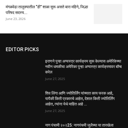
मंगळवेढा तालुक्यातील “ही” शाळा सुरू असते बारा महिने, जिल्हा
परिषद सदस्य...
June 23, 2026
EDITOR PICKS
इराणने पुन्हा अण्वस्त्र कार्यक्रम सुरू केल्यास अमेरिकेच्या
नवीन धमकीचा अमेरिका पुन्हा अण्वस्त्र कार्यक्रमावर बॉम्ब
करेल
June 27, 2025
शिव लिंगा आणि ज्योतिर्लिंग यांच्यात काय फरक आहे,
यापैकी किती प्रकारचे आहेत, देशात किती ज्योतिर्लिंग
आहेत, त्यांना येथे माहित आहे …
June 27, 2025
नाग पंचामी २०२25: नागपंचमी जुलैच्या या तारखेला