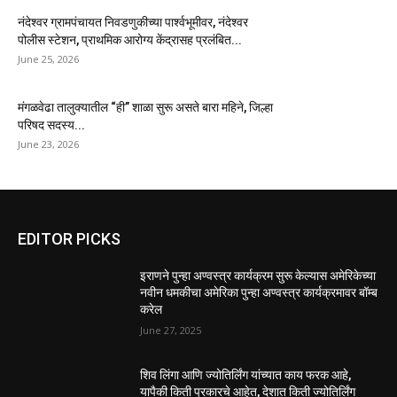
नंदेश्वर ग्रामपंचायत निवडणुकीच्या पार्श्वभूमीवर, नंदेश्वर
पोलीस स्टेशन, प्राथमिक आरोग्य केंद्रासह प्रलंबित...
June 25, 2026
मंगळवेढा तालुक्यातील “ही” शाळा सुरू असते बारा महिने, जिल्हा
परिषद सदस्य...
June 23, 2026
EDITOR PICKS
इराणने पुन्हा अण्वस्त्र कार्यक्रम सुरू केल्यास अमेरिकेच्या
नवीन धमकीचा अमेरिका पुन्हा अण्वस्त्र कार्यक्रमावर बॉम्ब
करेल
June 27, 2025
शिव लिंगा आणि ज्योतिर्लिंग यांच्यात काय फरक आहे,
यापैकी किती प्रकारचे आहेत, देशात किती ज्योतिर्लिंग