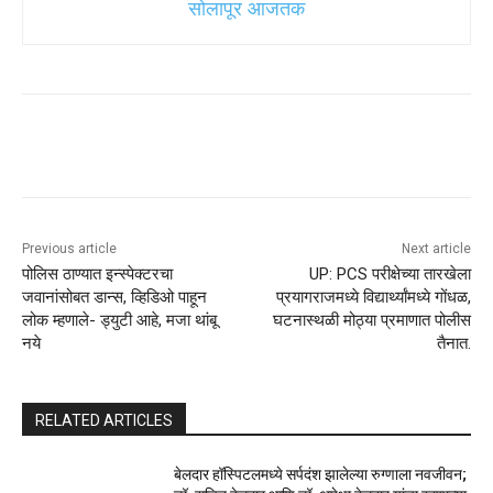
सोलापूर आजतक
Previous article
Next article
पोलिस ठाण्यात इन्स्पेक्टरचा
UP: PCS परीक्षेच्या तारखेला
जवानांसोबत डान्स, व्हिडिओ पाहून
प्रयागराजमध्ये विद्यार्थ्यांमध्ये गोंधळ,
लोक म्हणाले- ड्युटी आहे, मजा थांबू
घटनास्थळी मोठ्या प्रमाणात पोलीस
नये
तैनात.
RELATED ARTICLES
बेलदार हॉस्पिटलमध्ये सर्पदंश झालेल्या रुग्णाला नवजीवन;