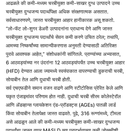
आढळले की कमी-मध्यम चरबीयुक्त कमी-साखर दुग्ध उत्पादने उच्च
चरबीयुक्त दुग्धजन्य पदार्थांपेक्षा अधिक संरक्षणात्मक असतात.
सर्वसाधारणपणे, जास्त चरबीयुक्त आहार हानीकारक असू शकतो.
“लो-फॅट लो-शुगर डेअरी उत्पादनांना प्राधान्य देणे आणि जास्त
चरबीयुक्त दुग्धजन्य पदार्थांचे सेवन कमी करणे उचित ठरेल; तथापि,
आमच्या निष्कर्षांच्या सामान्यीकरणास अनुमती देण्यासाठी अतिरिक्त
पुरावे आवश्यक आहेत,” संशोधकांनी सांगितले. प्राण्यांच्या अभ्यासात,
6 आठवड्यांच्या नर उंदरांना 12 आठवड्यांपर्यंत उच्च चरबीयुक्त आहार
(HFD) देण्यात आला ज्यामध्ये स्वयंपाकात वापरण्याची डुकराची चरबी,
सोयाबीन तेल आणि दुधाची चरबी होती.
सर्व एचएफडीने समान वजन वाढणे आणि स्टीटोसिस प्रेरित केले आणि
यकृत एंजाइमांवर परिणाम होत नाही. दुधाची चरबी सीरम कोलेस्टेरॉल
आणि ॲडव्हान्स ग्लायकेशन एंड-प्रॉडक्ट्स (AGEs) पातळी लार्ड
किंवा सोयाबीन तेलापेक्षा जास्त वाढवते. पुढे, 316 रूग्णांमध्ये, टीमला
असे आढळून आले की कमी-मध्यम चरबीयुक्त कमी-साखर दुग्धजन्य
पदार्थांचा जास्त वापर MASLD च्या प्रादुर्भावाच्या कमी जोखमीशी