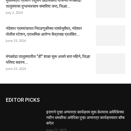
मुख्यमंत्री ग्रामीण पशुधन उद्योजकता योजनेत मंगळवेढा
तालुक्याचा दुग्धव्यवसाय समाविष्ट करा, जिल्हा...
July 2, 2026
नंदेश्वर ग्रामपंचायत निवडणुकीच्या पार्श्वभूमीवर, नंदेश्वर
पोलीस स्टेशन, प्राथमिक आरोग्य केंद्रासह प्रलंबित...
June 25, 2026
मंगळवेढा तालुक्यातील “ही” शाळा सुरू असते बारा महिने, जिल्हा
परिषद सदस्य...
June 23, 2026
EDITOR PICKS
इराणने पुन्हा अण्वस्त्र कार्यक्रम सुरू केल्यास अमेरिकेच्या
नवीन धमकीचा अमेरिका पुन्हा अण्वस्त्र कार्यक्रमावर बॉम्ब
करेल
June 27, 2025