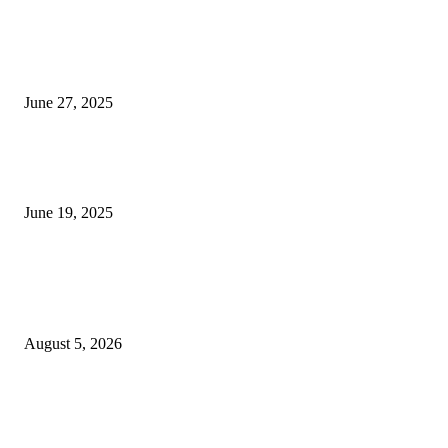
शिव लिंगा आणि ज्योतिर्लिंग यांच्यात काय फरक आहे, यापैकी किती प्रकारचे आहेत, देशात
ज्योतिर्लिंग आहेत, त्यांना येथे माहित आहे …
June 27, 2025
नाग पंचामी २०२25: नागपंचमी जुलैच्या या तारखेला साजरा केला जाईल, पूजा मुहर्ट आणि म
जाणून घ्या
June 19, 2025
POPULAR POSTS
विद्यार्थ्यांनी आई-वडिलांचा व शिक्षकांचा सन्मान राखून ध्येयाने शिक्षण घ्यावे, नंदेश्वर येथे 
नितीन चंदनशिवे यांचे प्रेरणादायी व्याख्यान संपन्न
August 5, 2026
नंदेश्वर येथे सुप्रसिद्ध व्याख्याते नितीन चंदनशिवे यांचे जाहीर व्याख्यान, स्व.दादासाहेब येस
मेटकरी व स्व.समाबाई दादासाहेब मेटकरी यांच्या पुण्यस्मरणानिमित्त होणार व्याख्यान