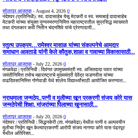
सोलापूर आजतक
-
August 4, 2026
0
नंदेश्वर (प्रतिनिधी): स्व. दादासाहेब येसू मेटकरी व स्व. समाबाई दादासाहेब
मेटकरी यांच्या संयुक्त पुण्यस्मरणानिमित्त महाराष्ट्रातील सुप्रसिद्ध व्याख्याते
तथा दंगलकार कवी नितीन चंदनशिवे यांचे प्रेरणादायी...
स्तुत्य उपक्रम…रामेश्वर मासाळ यांच्या संकल्पनेचे आमदार
समाधान आवताडे यांनी केले कौतुक,शाळा व गावाच्या विकासासाठी...
सोलापूर आजतक
-
July 22, 2026
0
मंगळवेढा | प्रतिनिधी : दिवंगत उपमुख्यमंत्री स्व. अजितदादा पवार यांच्या
जयंतीनिमित्त तसेच महाराष्ट्राचे मुख्यमंत्री देवेंद्र फडणवीस यांच्या
वाढदिवसानिमित्त गोणेवाडी येथे शालेय विद्यार्थ्यांसाठी आयोजित करण्यात...
नराधमाला जन्मठेप..पत्नी व मुलीच्या खून प्रकरणी संजय कोरे यास
जन्मठेपेची शिक्षा, मांजरांच्या पिलाच्या खुनासाठी...
सोलापूर आजतक
-
July 20, 2026
0
नंदेश्वर / प्रतिनिधी : सिद्धनकेरी (ता. मंगळवेढा) येथील पत्नी व अल्पवयीन
मुलीचा निर्घृण खून केल्याप्रकरणी आरोपी संजय नागप्पा कोरे यास पंढरपूर
येथील अतिरिक्त...