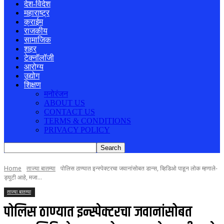
देश-विदेश
महाराष्ट्र
क्राईम
राजकीय
सामाजिक
शहर
टेक्नॉलॉजी
आरोग्य
उद्योग
शिक्षण
मनोरंजन
ABOUT US
CONTACT US
TERMS & CONDITIONS
PRIVACY POLICY
Home
ताज्या बातम्या
पोलिस ठाण्यात इन्स्पेक्टरचा जवानांसोबत डान्स, व्हिडिओ पाहून लोक म्हणाले-
ड्युटी आहे, मजा...
ताज्या बातम्या
पोलिस ठाण्यात इन्स्पेक्टरचा जवानांसोबत