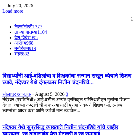
July 20, 2026
Load more
0
टेक्नॉलॉजी
1377
ताज्या बातम्या
1104
देश-विदेश
995
आरोग्य
968
मनोरंजन
919
शहर
882
विद्यार्थ्यांनी आई-वडिलांचा व शिक्षकांचा सन्मान राखून ध्येयाने शिक्षण
घ्यावे, नंदेश्वर येथे दंगलकार नितीन चंदनशिवे...
सोलापूर आजतक
-
August 5, 2026
0
नंदेश्वर (प्रतिनिधी): आई-वडील अत्यंत प्रतिकूल परिस्थितीतून मुलांना शिक्षण
देतात. त्यांच्या कष्टांचे चीज करण्यासाठी प्रामाणिकपणे शिक्षण घ्या, त्यांच्या
स्वप्नांचा आदर करा आणि त्यांची मान उंचावेल...
नंदेश्वर येथे सुप्रसिद्ध व्याख्याते नितीन चंदनशिवे यांचे जाहीर
व्याख्यान, स्व.दादासाहेब येसू मेटकरी व स्व.समाबाई...