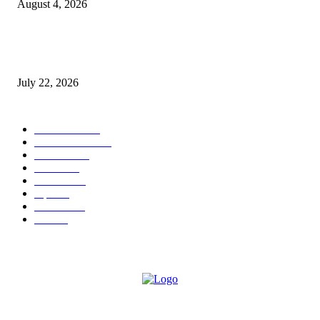
August 4, 2026
स्तुत्य उपक्रम…रामेश्वर मासाळ यांच्या संकल्पनेचे आमदार समाधान आवताडे यांनी केले
कौतुक,शाळा व गावाच्या विकासासाठी निधी देण्यास कटिबद्ध – आ. समाधान आवताडे
July 22, 2026
POPULAR CATEGORY
टेक्नॉलॉजी
1377
ताज्या बातम्या
1104
देश-विदेश
995
आरोग्य
968
मनोरंजन
919
शहर
882
राजकीय
144
उद्योग
75