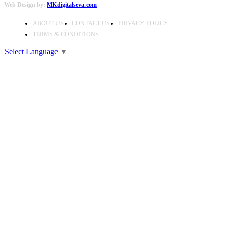
Web Design by:
MKdigitalseva.com
ABOUT US
CONTACT US
PRIVACY POLICY
TERMS & CONDITIONS
Select Language
▼