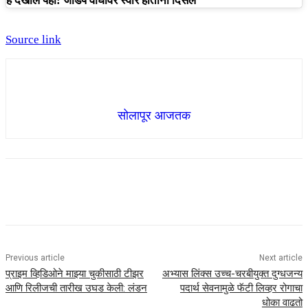
हे देखील पहा: जोडपे वाघावर स्वार होताना दिसले
Source link
सोलापूर आजतक
Previous article
Next article
प्राइम व्हिडिओने माझ्या चुकीसाठी टीझर
अभ्यास लिंक्स उच्च-चरबीयुक्त दुग्धजन्य
आणि रिलीजची तारीख उघड केली: लंडन
पदार्थ सेवनामुळे फॅटी लिव्हर रोगाचा
धोका वाढतो