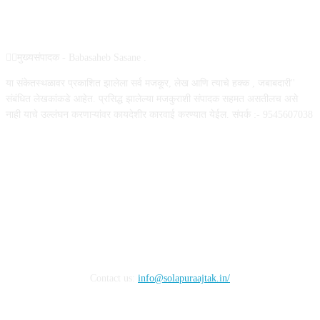
ABOUT US
✍🏻मुख्यसंपादक - Babasaheb Sasane .
या संकेतस्थळावर प्रकाशित झालेला सर्व मजकूर, लेख आणि त्याचे हक्क , जबाबदारी''
संबंधित लेखकांकडे आहेत. प्रसिद्ध झालेल्या मजकुराशी संपादक सहमत असतीलच असे
नाही याचे उल्लंघन करणाऱ्यांवर कायदेशीर कारवाई करण्यात येईल. संपर्क :- 9545607038
FOLLOW US
Contact us:
info@solapuraajtak.in/