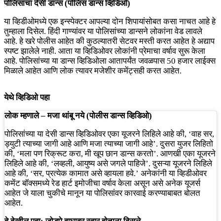
पोलिसांचा देसी डान्स (पोलिस डान्स व्हिडिओ)
या व्हिडीओमध्ये एक इन्स्पेक्टर आपल्या दोन शिपायांसोबत कसा नाचत आहे हे
तुम्हाला दिसेल. हिंदी गाण्यांवर या पोलिसांच्या डान्सने लोकांना वेड लावले
आहे. हे खरे पोलीस आहेत की कुठल्यातरी सेटवर मस्ती करत आहेत हे अद्याप
स्पष्ट झालेले नाही. आता या व्हिडिओवर लोकांनी प्रेमाचा वर्षाव सुरू केला
आहे. पोलिसांच्या या डान्स व्हिडिओला आतापर्यंत जवळपास 50 हजार लाईक्स
मिळाले आहेत आणि लोक त्यावर मजेशीर कमेंट्सही करत आहेत.
येथे व्हिडिओ पहा
लोक म्हणाले – मजा थांबू नये (पोलीस डान्स व्हिडिओ)
पोलिसांच्या या देसी डान्स व्हिडिओवर एका यूजरने लिहिले आहे की, ‘वाह सर,
ड्युटी त्याच्या जागी आहे आणि मजा त्याच्या जागी आहे’. दुसरा युजर लिहितो
की, ‘मला पण रिक्रूट करा, मी खूप छान डान्स करतो’. आणखी एका यूजरने
लिहिले आहे की, ‘लव्हली, आयुष्य असे जगले पाहिजे’. दुसऱ्या यूजरने लिहिले
आहे की, ‘सर, प्रत्येक कामात असे व्हायला हवे.’ अनेकांनी या व्हिडीओवर
कमेंट बॉक्समध्ये रेड हार्ट इमोजीचा वर्षाव केला असून असे अनेक यूजर्स
आहेत जे याला चुकीचे मानून या पोलिसांवर कारवाई करण्याबाबत बोलत
आहेत.