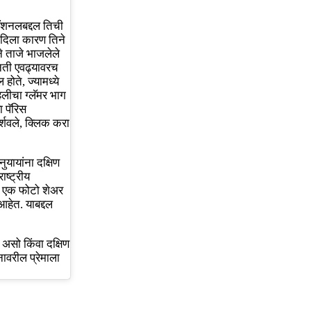
रनॅशनलबद्दल तिची
 दिला कारण तिने
ने ताजे भाजलेले
वनती एवढ्यावरच
ोते, ज्यामध्ये
लीचा ग्लॅमर भाग
ा पॅरिस
दर्शवले, क्लिक करा
यायांना दक्षिण
ष्ट्रीय
चा एक फोटो शेअर
हेत. याबद्दल
 असो किंवा दक्षिण
नावरील प्रेमाला