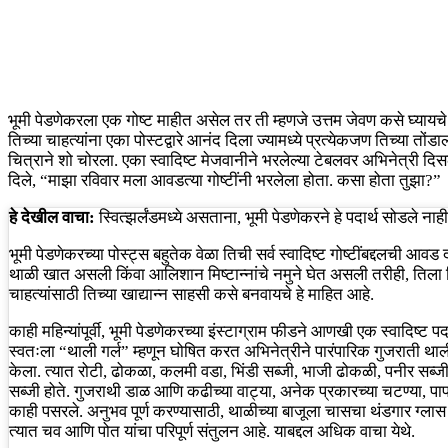
भूमी पेडणेकरला एक गोष्ट माहीत असेल तर ती म्हणजे उत्तम जेवण कसे घ्यायचे. ति
तिच्या चाहत्यांना एका पोस्टद्वारे आनंद दिला ज्यामध्ये प्रत्येकजण तिच्या 
चित्राने शो चोरला. एका स्वादिष्ट मेजवानीने भरलेल्या टेबलवर अभिनेत्री दिस
दिले, “माझा रविवार मला आवडत्या गोष्टींनी भरलेला होता. कसा होता तुझा?”
हे देखील वाचा:
स्वित्झर्लंडमध्ये असताना, भूमी पेडणेकरने हे पदार्थ सोडले नाह
भूमी पेडणेकरच्या पोस्ट्स बहुतेक वेळा तिची सर्व स्वादिष्ट गोष्टींबद्दलची आवड 
थाळी खात असली किंवा आलिशान मिष्टान्नांचे नमुने घेत असली तरीही, तिला 
चाहत्यांसाठी तिच्या खाद्यान्न साहसी कसे बनवायचे हे माहित आहे.
काही महिन्यांपूर्वी, भूमी पेडणेकरच्या इंस्टाग्राम फीडने आणखी एक स्वादिष्ट पद
स्वतःला “थाली गर्ल” म्हणून घोषित करत अभिनेत्रीने पारंपारिक गुजराती था
केला. त्यात रोटी, ढोकळा, कलमी वडा, भिंडी सब्जी, भाजी ढोकळी, पनीर सब
सब्जी होते. गुजराथी डाळ आणि कढीच्या वाट्या, अनेक प्रकारच्या चटण्या, प
काही पसरले. अनुभव पूर्ण करण्यासाठी, थाळीच्या बाजूला चासचा थंडगार ग्ला
त्यात चव आणि पोत यांचा परिपूर्ण संतुलन आहे. याबद्दल अधिक वाचा येथे.