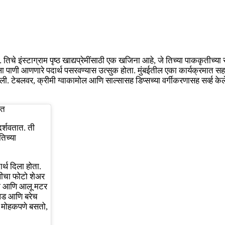
चे इंस्टाग्राम पृष्ठ खाद्यप्रेमींसाठी एक खजिना आहे, जे तिच्या पाककृतीच्या स
तोंडाला पाणी आणणारे पदार्थ पसरवण्यास उत्सुक होता. मुंबईतील एका कार्यक्रमा
ली. टेबलवर, क्रीमी ग्वाकामोल आणि साल्सासह डिप्सच्या वर्गीकरणासह सर्व्ह केल
ीत
दर्शवतात. ती
तिच्या
ार्थ दिला होता.
लीचा फोटो शेअर
्जी आणि आलू मटर
ापड आणि बरेच
स मोहकपणे बसतो,