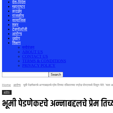
देश-विदेश
महाराष्ट्र
क्राईम
राजकीय
सामाजिक
शहर
टेक्नॉलॉजी
आरोग्य
उद्योग
शिक्षण
मनोरंजन
ABOUT US
CONTACT US
TERMS & CONDITIONS
PRIVACY POLICY
Home
आरोग्य
भूमी पेडणेकरचे अन्नाबद्दलचे प्रेम तिच्या रविवारच्या स्प्रेड पोस्टमध्ये दिसून येते: 'मला 
आरोग्य
भूमी पेडणेकरचे अन्नाबद्दलचे प्रेम तिच्य