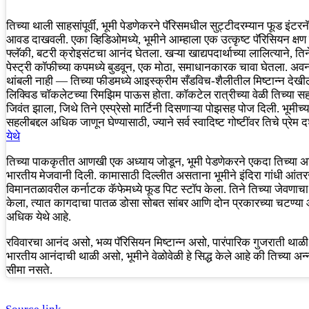
तिच्या थाली साहसांपूर्वी, भूमी पेडणेकरने पॅरिसमधील सुट्टीदरम्यान फूड इंट
आवड दाखवली. एका व्हिडिओमध्ये, भूमीने आम्हाला एक उत्कृष्ट पॅरिसियन क्षण
फ्लॅकी, बटरी क्रोइसंटचा आनंद घेतला. खऱ्या खाद्यपदार्थाच्या लालित्याने, ति
पेस्ट्री कॉफीच्या कपमध्ये बुडवून, एक मोठा, समाधानकारक चावा घेतला. अ
थांबली नाही — तिच्या फीडमध्ये आइस्क्रीम सँडविच-शैलीतील मिष्टान्न देखील ह
लिक्विड चॉकलेटच्या रिमझिम पाऊस होता. कॉकटेल रात्रीच्या वेळी तिच्या सह
जिवंत झाला, जिथे तिने एस्प्रेसो मार्टिनी दिसणाऱ्या पोझसह पोज दिली. भूमीच्य
सहलीबद्दल अधिक जाणून घेण्यासाठी, ज्याने सर्व स्वादिष्ट गोष्टींवर तिचे प्रेम 
येथे
तिच्या पाककृतीत आणखी एक अध्याय जोडून, ​​भूमी पेडणेकरने एकदा तिच्या अनु
भारतीय मेजवानी दिली. कामासाठी दिल्लीत असताना भूमीने इंदिरा गांधी आंतररा
विमानतळावरील कर्नाटक कॅफेमध्ये फूड पिट स्टॉप केला. तिने तिच्या जेवणा
केला, त्यात कागदाचा पातळ डोसा सोबत सांबर आणि दोन प्रकारच्या चटण्या आ
अधिक येथे आहे.
रविवारचा आनंद असो, भव्य पॅरिसियन मिष्टान्न असो, पारंपारिक गुजराती थाळी
भारतीय आनंदाची थाळी असो, भूमीने वेळोवेळी हे सिद्ध केले आहे की तिच्या अन्
सीमा नसते.