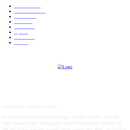
टेक्नॉलॉजी
1377
ताज्या बातम्या
1104
देश-विदेश
995
आरोग्य
968
मनोरंजन
919
शहर
882
राजकीय
144
उद्योग
75
ABOUT US
✍🏻मुख्यसंपादक - Babasaheb Sasane .
या संकेतस्थळावर प्रकाशित झालेला सर्व मजकूर, लेख आणि त्याचे हक्क , जबाबदारी''
संबंधित लेखकांकडे आहेत. प्रसिद्ध झालेल्या मजकुराशी संपादक सहमत असतीलच असे