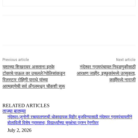
Previous article
Next article
यशाच्या शिखरावर असताना इतके
नंदेश्वर ग्रामपंचायत निवडणुकीसाठी
टोकाचे पाऊल का उचलले?पोलिसांकडून
आरक्षण जाहीर; इच्छुकांमध्ये उत्सुकता,
रिलस्टार रोहिणी पाराधे यांच्या
काहींमध्ये नाराजी
आत्महत्येची सर्व अँगलमधून चौकशी सुरू
RELATED ARTICLES
ताज्या बातम्या
नंदेश्वर-जुनोनी रस्त्यालगतची धोकादायक विहीर बुजविण्यासाठी नंदेश्वर ग्रामपंचायतीने
बोलाविली विशेष ग्रामसभा; विद्यार्थ्यांच्या सुरक्षेचा प्रश्न ऐरणीवर
July 2, 2026