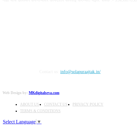
नाही याचे उल्लंघन करणाऱ्यांवर कायदेशीर कारवाई करण्यात येईल. संपर्क :- 9545607038
FOLLOW US
Contact us:
info@solapuraajtak.in/
Web Design by:
MKdigitalseva.com
ABOUT US
CONTACT US
PRIVACY POLICY
TERMS & CONDITIONS
Select Language
▼