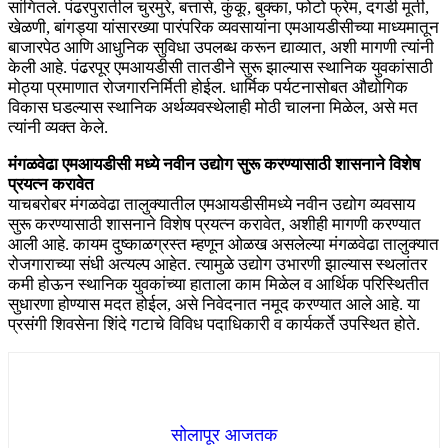
सांगितले. पंढरपुरातील चुरमुरे, बत्तासे, कुंकू, बुक्का, फोटो फ्रेम, दगडी मूर्ती,
खेळणी, बांगड्या यांसारख्या पारंपरिक व्यवसायांना एमआयडीसीच्या माध्यमातून
बाजारपेठ आणि आधुनिक सुविधा उपलब्ध करून द्याव्यात, अशी मागणी त्यांनी
केली आहे. पंढरपूर एमआयडीसी तातडीने सुरू झाल्यास स्थानिक युवकांसाठी
मोठ्या प्रमाणात रोजगारनिर्मिती होईल. धार्मिक पर्यटनासोबत औद्योगिक
विकास घडल्यास स्थानिक अर्थव्यवस्थेलाही मोठी चालना मिळेल, असे मत
त्यांनी व्यक्त केले.
मंगळवेढा एमआयडीसी मध्ये नवीन उद्योग सुरू करण्यासाठी शासनाने विशेष
प्रयत्न करावेत
याचबरोबर मंगळवेढा तालुक्यातील एमआयडीसीमध्ये नवीन उद्योग व्यवसाय
सुरू करण्यासाठी शासनाने विशेष प्रयत्न करावेत, अशीही मागणी करण्यात
आली आहे. कायम दुष्काळग्रस्त म्हणून ओळख असलेल्या मंगळवेढा तालुक्यात
रोजगाराच्या संधी अत्यल्प आहेत. त्यामुळे उद्योग उभारणी झाल्यास स्थलांतर
कमी होऊन स्थानिक युवकांच्या हाताला काम मिळेल व आर्थिक परिस्थितीत
सुधारणा होण्यास मदत होईल, असे निवेदनात नमूद करण्यात आले आहे. या
प्रसंगी शिवसेना शिंदे गटाचे विविध पदाधिकारी व कार्यकर्ते उपस्थित होते.
सोलापूर आजतक