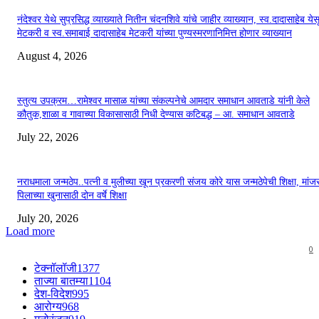
नंदेश्वर येथे सुप्रसिद्ध व्याख्याते नितीन चंदनशिवे यांचे जाहीर व्याख्यान, स्व.दादासाहेब येस
मेटकरी व स्व.समाबाई दादासाहेब मेटकरी यांच्या पुण्यस्मरणानिमित्त होणार व्याख्यान
August 4, 2026
स्तुत्य उपक्रम…रामेश्वर मासाळ यांच्या संकल्पनेचे आमदार समाधान आवताडे यांनी केले
कौतुक,शाळा व गावाच्या विकासासाठी निधी देण्यास कटिबद्ध – आ. समाधान आवताडे
July 22, 2026
नराधमाला जन्मठेप..पत्नी व मुलीच्या खून प्रकरणी संजय कोरे यास जन्मठेपेची शिक्षा, मांजरा
पिलाच्या खुनासाठी दोन वर्षे शिक्षा
July 20, 2026
Load more
0
टेक्नॉलॉजी
1377
ताज्या बातम्या
1104
देश-विदेश
995
आरोग्य
968