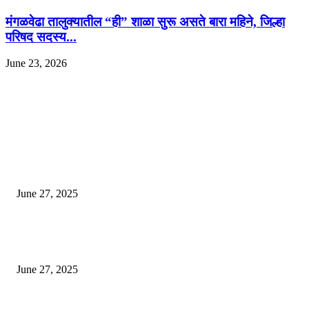
मंगळवेढा तालुक्यातील “ही” शाळा सुरू असते बारा महिने, जिल्हा
परिषद सदस्य...
June 23, 2026
EDITOR PICKS
इराणने पुन्हा अण्वस्त्र कार्यक्रम सुरू केल्यास अमेरिकेच्या नवीन धमकीचा अमेरिका पुन्हा
अण्वस्त्र कार्यक्रमावर बॉम्ब करेल
June 27, 2025
शिव लिंगा आणि ज्योतिर्लिंग यांच्यात काय फरक आहे, यापैकी किती प्रकारचे आहेत, देशात
ज्योतिर्लिंग आहेत, त्यांना येथे माहित आहे …
June 27, 2025