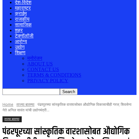
देश-विदेश
महाराष्ट्र
क्राईम
राजकीय
सामाजिक
शहर
टेक्नॉलॉजी
आरोग्य
उद्योग
शिक्षण
मनोरंजन
ABOUT US
CONTACT US
TERMS & CONDITIONS
PRIVACY POLICY
Home
ताज्या बातम्या
पंढरपूरच्या सांस्कृतिक वारशासोबत औद्योगिक विकासाचीही गरज; शिवसेना
नेते अनिल सावंत यांची उद्योगमंत्री...
ताज्या बातम्या
पंढरपूरच्या सांस्कृतिक वारशासोबत औद्योगिक