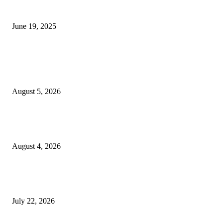
नाग पंचामी २०२25: नागपंचमी जुलैच्या या तारखेला साजरा केला जाईल, पूजा मुहर्ट आणि म
जाणून घ्या
June 19, 2025
POPULAR POSTS
विद्यार्थ्यांनी आई-वडिलांचा व शिक्षकांचा सन्मान राखून ध्येयाने शिक्षण घ्यावे, नंदेश्वर येथे 
नितीन चंदनशिवे यांचे प्रेरणादायी व्याख्यान संपन्न
August 5, 2026
नंदेश्वर येथे सुप्रसिद्ध व्याख्याते नितीन चंदनशिवे यांचे जाहीर व्याख्यान, स्व.दादासाहेब येस
मेटकरी व स्व.समाबाई दादासाहेब मेटकरी यांच्या पुण्यस्मरणानिमित्त होणार व्याख्यान
August 4, 2026
स्तुत्य उपक्रम…रामेश्वर मासाळ यांच्या संकल्पनेचे आमदार समाधान आवताडे यांनी केले
कौतुक,शाळा व गावाच्या विकासासाठी निधी देण्यास कटिबद्ध – आ. समाधान आवताडे
July 22, 2026
POPULAR CATEGORY