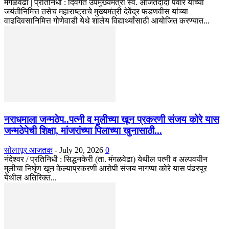
मंगळवेढा | प्रतिनिधी : दिवंगत उपमुख्यमंत्री स्व. अजितदादा पवार यांच्या
जयंतीनिमित्त तसेच महाराष्ट्राचे मुख्यमंत्री देवेंद्र फडणवीस यांच्या
वाढदिवसानिमित्त गोणेवाडी येथे शालेय विद्यार्थ्यांसाठी आयोजित करण्यात...
नराधमाला जन्मठेप..पत्नी व मुलीच्या खून प्रकरणी संजय कोरे यास
जन्मठेपेची शिक्षा, मांजरांच्या पिलाच्या खुनासाठी...
सोलापूर आजतक
-
July 20, 2026
0
नंदेश्वर / प्रतिनिधी : सिद्धनकेरी (ता. मंगळवेढा) येथील पत्नी व अल्पवयीन
मुलीचा निर्घृण खून केल्याप्रकरणी आरोपी संजय नागप्पा कोरे यास पंढरपूर
येथील अतिरिक्त...