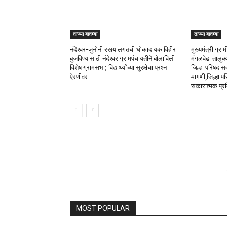
ताज्या बातम्या
ताज्या बातम्या
नंदेश्वर-जुनोनी रस्त्यालगतची धोकादायक विहीर
मुख्यमंत्री ग्
बुजविण्यासाठी नंदेश्वर ग्रामपंचायतीने बोलाविली
मंगळवेढा तालुक्
विशेष ग्रामसभा; विद्यार्थ्यांच्या सुरक्षेचा प्रश्न
जिल्हा परिषद सद
ऐरणीवर
मागणी,जिल्हा परि
सकारात्मक प्र
MOST POPULAR