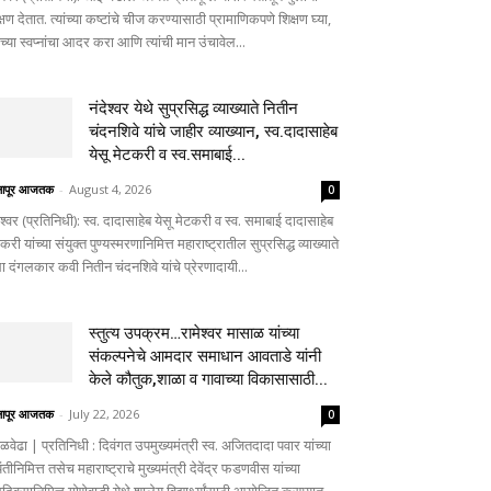
्षण देतात. त्यांच्या कष्टांचे चीज करण्यासाठी प्रामाणिकपणे शिक्षण घ्या,
ांच्या स्वप्नांचा आदर करा आणि त्यांची मान उंचावेल...
नंदेश्वर येथे सुप्रसिद्ध व्याख्याते नितीन
चंदनशिवे यांचे जाहीर व्याख्यान, स्व.दादासाहेब
येसू मेटकरी व स्व.समाबाई...
लापूर आजतक
-
August 4, 2026
0
ेश्वर (प्रतिनिधी): स्व. दादासाहेब येसू मेटकरी व स्व. समाबाई दादासाहेब
करी यांच्या संयुक्त पुण्यस्मरणानिमित्त महाराष्ट्रातील सुप्रसिद्ध व्याख्याते
ा दंगलकार कवी नितीन चंदनशिवे यांचे प्रेरणादायी...
स्तुत्य उपक्रम…रामेश्वर मासाळ यांच्या
संकल्पनेचे आमदार समाधान आवताडे यांनी
केले कौतुक,शाळा व गावाच्या विकासासाठी...
लापूर आजतक
-
July 22, 2026
0
ळवेढा | प्रतिनिधी : दिवंगत उपमुख्यमंत्री स्व. अजितदादा पवार यांच्या
तीनिमित्त तसेच महाराष्ट्राचे मुख्यमंत्री देवेंद्र फडणवीस यांच्या