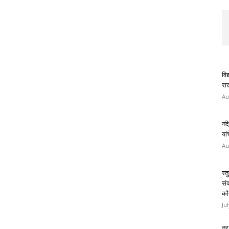
विद
राख
Au
नंद
यां
Au
स्त
सं
कौ
Ju
नरा