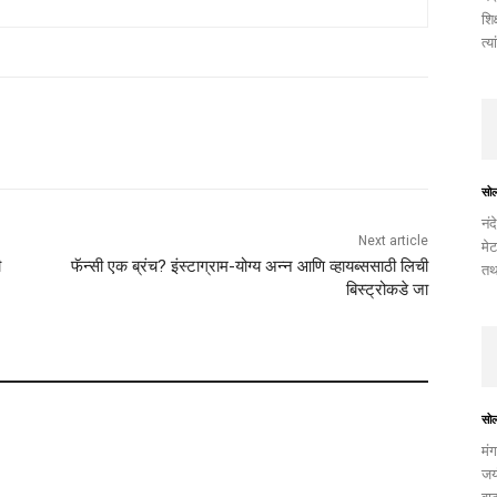
शिक
त्य
सो
नंद
Next article
मेट
ी
फॅन्सी एक ब्रंच? इंस्टाग्राम-योग्य अन्न आणि व्हायब्ससाठी लिची
तथ
बिस्ट्रोकडे जा
सो
मंग
जयं