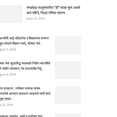
मंगळवेढा तालुक्यातील “ही” शाळा सुरू असते
बारा महिने, जिल्हा परिषद सदस्य...
June 23, 2026
्यार्थ्यांनी आई-वडिलांचा व शिक्षकांचा सन्मान
ून ध्येयाने शिक्षण घ्यावे, नंदेश्वर येथे...
gust 5, 2026
ेश्वर येथे सुप्रसिद्ध व्याख्याते नितीन चंदनशिवे
चे जाहीर व्याख्यान, स्व.दादासाहेब येसू...
gust 4, 2026
ुत्य उपक्रम…रामेश्वर मासाळ यांच्या
कल्पनेचे आमदार समाधान आवताडे यांनी केले
तुक,शाळा...
ly 22, 2026
धमाला जन्मठेप..पत्नी व मुलीच्या खून