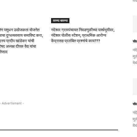
वाढ
ताज्या बातम्या
रामीण पशुधन उद्योजकता योजनेत
नंदेश्वर ग्रामपंचायत निवडणुकीच्या पार्श्वभूमीवर,
याचा दुग्धव्यवसाय समाविष्ट करा,
नंदेश्वर पोलीस स्टेशन, प्राथमिक आरोग्य
स्य प्रदीप खांडेकर यांची
केंद्रासह प्रलंबित प्रश्नांचे काय???
सो
षद अध्यक्ष दीपक वैद्य यांचा
नंद
तिसाद
मुल
ये
- Advertisment -
सो
नंद
मुल
ये