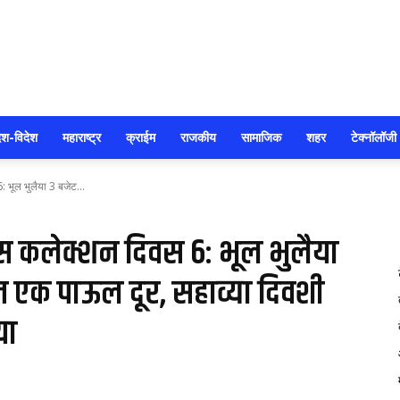
सोलापूर
ेश-विदेश
महाराष्ट्र
क्राईम
राजकीय
सामाजिक
शहर
टेक्नॉलॉजी
 भूल भुलैया 3 बजेट...
आजतक
स कलेक्शन दिवस 6: भूल भुलैया
न एक पाऊल दूर, सहाव्या दिवशी
या
73