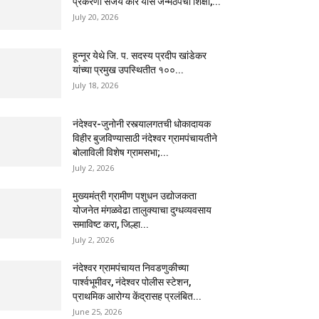
प्रकरणी संजय कोरे यास जन्मठेपेची शिक्षा,...
July 20, 2026
हून्नूर येथे जि. प. सदस्य प्रदीप खांडेकर
यांच्या प्रमुख उपस्थितीत १००...
July 18, 2026
नंदेश्वर-जुनोनी रस्त्यालगतची धोकादायक
विहीर बुजविण्यासाठी नंदेश्वर ग्रामपंचायतीने
बोलाविली विशेष ग्रामसभा;...
July 2, 2026
मुख्यमंत्री ग्रामीण पशुधन उद्योजकता
योजनेत मंगळवेढा तालुक्याचा दुग्धव्यवसाय
समाविष्ट करा, जिल्हा...
July 2, 2026
नंदेश्वर ग्रामपंचायत निवडणुकीच्या
पार्श्वभूमीवर, नंदेश्वर पोलीस स्टेशन,
प्राथमिक आरोग्य केंद्रासह प्रलंबित...
June 25, 2026