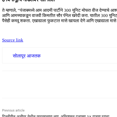
ते म्हणाले, “पंजाबमध्ये आम आदमी पार्टीने 300 युनिट मोफत वीज देण्याचे
आणि आमच्याकडून वाजवी किमतीत सौर पॅनेल खरेदी करा. यातील 300 युनिट तुम्
पैसेही कमवू शकता. एखाद्याला फुकटात मासे खायला देणे आणि एखाद्याला म
Source link
सोलापूर आजतक
Share
Previous article
दिल्लीतील अलीपूर येथील कारखान्यात आग, अग्निशमन दलाच्या ३४ गाड्या रवाना