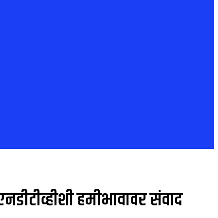
ंनी एनडीटीव्हीशी हमीभावावर संवाद