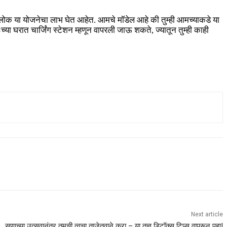
त लोक या योजनेचा लाभ घेत आहेत. आमचे मॉडेल आहे की तुम्ही आमच्याकडे या
ा घरात चार्जिंग स्टेशन म्हणून वापरली जाऊ शकते, ज्यातून तुम्ही काही
Next article
सणाच्या उत्सवानंतर तुमची त्वचा ताजेतवाने करा – या तज्ञ डिटॉक्स टिप्स वापरून पहा!