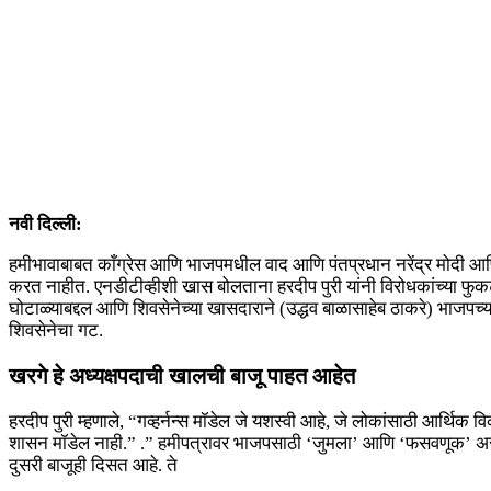
नवी दिल्ली:
हमीभावाबाबत काँग्रेस आणि भाजपमधील वाद आणि पंतप्रधान नरेंद्र मोदी आणि काँग्र
करत नाहीत. एनडीटीव्हीशी खास बोलताना हरदीप पुरी यांनी विरोधकांच्या फुकट
घोटाळ्याबद्दल आणि शिवसेनेच्या खासदाराने (उद्धव बाळासाहेब ठाकरे) भाजपच्या
शिवसेनेचा गट.
खरगे हे अध्यक्षपदाची खालची बाजू पाहत आहेत
हरदीप पुरी म्हणाले, “गव्हर्नन्स मॉडेल जे यशस्वी आहे, जे लोकांसाठी आर्थ
शासन मॉडेल नाही.” .” हमीपत्रावर भाजपसाठी ‘जुमला’ आणि ‘फसवणूक’ असे शब्द 
दुसरी बाजूही दिसत आहे. ते