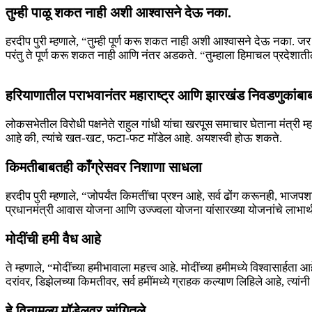
तुम्ही पाळू शकत नाही अशी आश्वासने देऊ नका.
हरदीप पुरी म्हणाले, “तुम्ही पूर्ण करू शकत नाही अशी आश्वासने देऊ नका. जर तु
परंतु ते पूर्ण करू शकत नाही आणि नंतर अडकते. “तुम्हाला हिमाचल प्रदेश
हरियाणातील पराभवानंतर महाराष्ट्र आणि झारखंड निवडणुकांबाब
लोकसभेतील विरोधी पक्षनेते राहुल गांधी यांचा खरपूस समाचार घेताना मंत्री
आहे की, त्यांचे खत-खट, फटा-फट मॉडेल आहे. अयशस्वी होऊ शकते.
किमतीबाबतही काँग्रेसवर निशाणा साधला
हरदीप पुरी म्हणाले, “जोपर्यंत किमतींचा प्रश्न आहे, सर्व ढोंग करूनही, भाजप
प्रधानमंत्री आवास योजना आणि उज्ज्वला योजना यांसारख्या योजनांचे लाभार्
मोदींची हमी वैध आहे
ते म्हणाले, “मोदींच्या हमीभावाला महत्त्व आहे. मोदींच्या हमीमध्ये विश्वासार्ह
दरांवर, डिझेलच्या किमतीवर, सर्व हमींमध्ये ग्राहक कल्याण लिहिले आहे, त्
हे विनामूल्य मॉडेलवर सांगितले