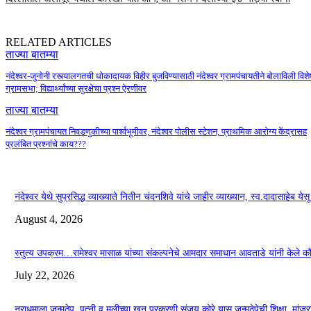
RELATED ARTICLES
ताज्या बातम्या
नंदेश्वर-जुनोनी रस्त्यालगतची धोकादायक विहीर बुजविण्यासाठी नंदेश्वर ग्रामपंचायतीने बोलाविली विशे
ग्रामसभा; विद्यार्थ्यांच्या सुरक्षेचा प्रश्न ऐरणीवर
ताज्या बातम्या
नंदेश्वर ग्रामपंचायत निवडणुकीच्या पार्श्वभूमीवर, नंदेश्वर पोलीस स्टेशन, प्राथमिक आरोग्य केंद्रासह
प्रलंबित प्रश्नांचे काय???
नंदेश्वर येथे सुप्रसिद्ध व्याख्याते नितीन चंदनशिवे यांचे जाहीर व्याख्यान, स्व.दादासाहेब ये
August 4, 2026
स्तुत्य उपक्रम…रामेश्वर मासाळ यांच्या संकल्पनेचे आमदार समाधान आवताडे यांनी केले 
July 22, 2026
नराधमाला जन्मठेप..पत्नी व मुलीच्या खून प्रकरणी संजय कोरे यास जन्मठेपेची शिक्षा, मांजरांच्