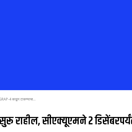
यंत GRAP-4 काढून टाकण्याचा...
ली सुरू राहील, सीएक्यूएमने 2 डिसेंबरप