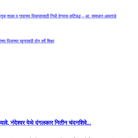
कौतुक,शाळा व गावाच्या विकासासाठी निधी देण्यास कटिबद्ध – आ. समाधान आवताडे
या पिलाच्या खुनासाठी दोन वर्षे शिक्षा
 घ्यावे, नंदेश्वर येथे दंगलकार नितीन चंदनशिवे...