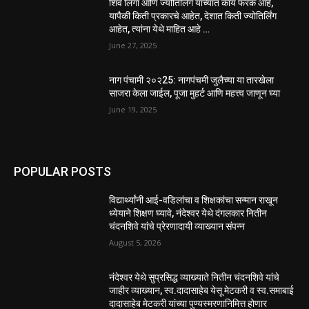
शिव लिंगा आणि ज्योतिर्लिंग यांच्यात काय फरक आहे,
यापैकी किती प्रकारचे आहेत, देशात किती ज्योतिर्लिंग
आहेत, त्यांना येथे माहित आहे …
June 27, 2025
नाग पंचामी २०२25: नागपंचमी जुलैच्या या तारखेला
साजरा केला जाईल, पूजा मुहर्ट आणि महत्त्व जाणून घ्या
June 19, 2025
POPULAR POSTS
विद्यार्थ्यांनी आई-वडिलांचा व शिक्षकांचा सन्मान राखून
ध्येयाने शिक्षण घ्यावे, नंदेश्वर येथे दंगलकार नितीन
चंदनशिवे यांचे प्रेरणादायी व्याख्यान संपन्न
August 5, 2026
नंदेश्वर येथे सुप्रसिद्ध व्याख्याते नितीन चंदनशिवे यांचे
जाहीर व्याख्यान, स्व.दादासाहेब येसू मेटकरी व स्व.समाबाई
दादासाहेब मेटकरी यांच्या पुण्यस्मरणानिमित्त होणार