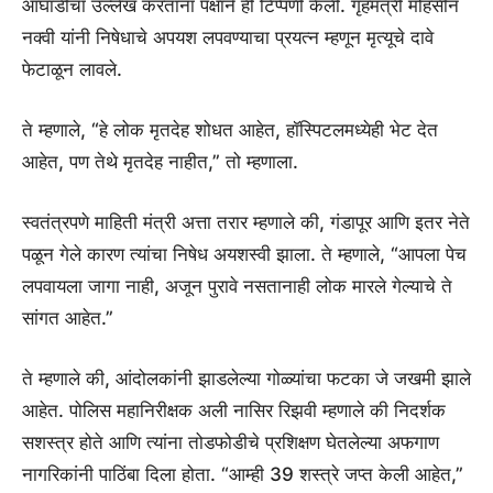
आघाडीचा उल्लेख करताना पक्षाने ही टिप्पणी केली. गृहमंत्री मोहसीन
नक्वी यांनी निषेधाचे अपयश लपवण्याचा प्रयत्न म्हणून मृत्यूचे दावे
फेटाळून लावले.
ते म्हणाले, “हे लोक मृतदेह शोधत आहेत, हॉस्पिटलमध्येही भेट देत
आहेत, पण तेथे मृतदेह नाहीत,” तो म्हणाला.
स्वतंत्रपणे माहिती मंत्री अत्ता तरार म्हणाले की, गंडापूर आणि इतर नेते
पळून गेले कारण त्यांचा निषेध अयशस्वी झाला. ते म्हणाले, “आपला पेच
लपवायला जागा नाही, अजून पुरावे नसतानाही लोक मारले गेल्याचे ते
सांगत आहेत.”
ते म्हणाले की, आंदोलकांनी झाडलेल्या गोळ्यांचा फटका जे जखमी झाले
आहेत. पोलिस महानिरीक्षक अली नासिर रिझवी म्हणाले की निदर्शक
सशस्त्र होते आणि त्यांना तोडफोडीचे प्रशिक्षण घेतलेल्या अफगाण
नागरिकांनी पाठिंबा दिला होता. “आम्ही 39 शस्त्रे जप्त केली आहेत,”