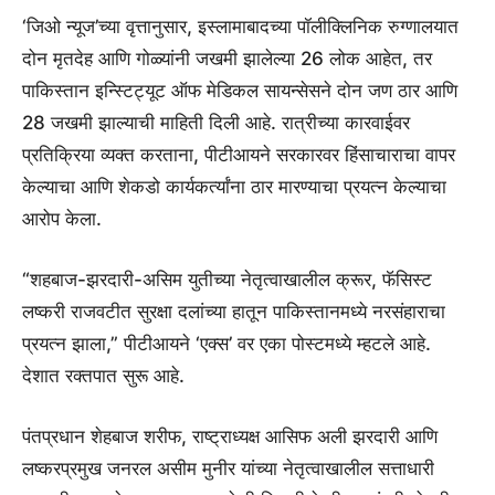
‘जिओ न्यूज’च्या वृत्तानुसार, इस्लामाबादच्या पॉलीक्लिनिक रुग्णालयात
दोन मृतदेह आणि गोळ्यांनी जखमी झालेल्या 26 लोक आहेत, तर
पाकिस्तान इन्स्टिट्यूट ऑफ मेडिकल सायन्सेसने दोन जण ठार आणि
28 जखमी झाल्याची माहिती दिली आहे. रात्रीच्या कारवाईवर
प्रतिक्रिया व्यक्त करताना, पीटीआयने सरकारवर हिंसाचाराचा वापर
केल्याचा आणि शेकडो कार्यकर्त्यांना ठार मारण्याचा प्रयत्न केल्याचा
आरोप केला.
“शहबाज-झरदारी-असिम युतीच्या नेतृत्वाखालील क्रूर, फॅसिस्ट
लष्करी राजवटीत सुरक्षा दलांच्या हातून पाकिस्तानमध्ये नरसंहाराचा
प्रयत्न झाला,” पीटीआयने ‘एक्स’ वर एका पोस्टमध्ये म्हटले आहे.
देशात रक्तपात सुरू आहे.
पंतप्रधान शेहबाज शरीफ, राष्ट्राध्यक्ष आसिफ अली झरदारी आणि
लष्करप्रमुख जनरल असीम मुनीर यांच्या नेतृत्वाखालील सत्ताधारी