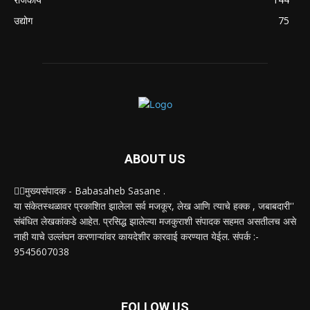
उद्योग
75
ABOUT US
✍🏻मुख्यसंपादक - Babasaheb Sasane .
या संकेतस्थळावर प्रकाशित झालेला सर्व मजकूर, लेख आणि त्याचे हक्क , जबाबदारी''
संबंधित लेखकांकडे आहेत. प्रसिद्ध झालेल्या मजकुराशी संपादक सहमत असतीलच असे
नाही याचे उल्लंघन करणाऱ्यांवर कायदेशीर कारवाई करण्यात येईल. संपर्क :-
9545607038
FOLLOW US