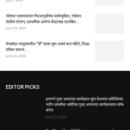
July 2, 2026
नंदेश्वर ग्रामपंचायत निवडणुकीच्या पार्श्वभूमीवर, नंदेश्वर
पोलीस स्टेशन, प्राथमिक आरोग्य केंद्रासह प्रलंबित...
June 25, 2026
मंगळवेढा तालुक्यातील “ही” शाळा सुरू असते बारा महिने, जिल्हा
परिषद सदस्य...
June 23, 2026
EDITOR PICKS
इराणने पुन्हा अण्वस्त्र कार्यक्रम सुरू केल्यास अमेरिकेच्या
नवीन धमकीचा अमेरिका पुन्हा अण्वस्त्र कार्यक्रमावर बॉम्ब
करेल
June 27, 2025