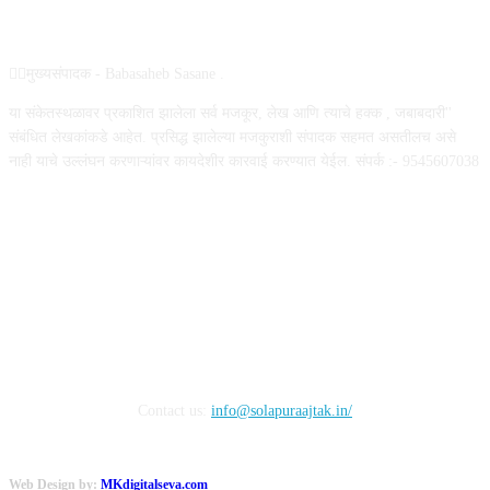
ABOUT US
✍🏻मुख्यसंपादक - Babasaheb Sasane .
या संकेतस्थळावर प्रकाशित झालेला सर्व मजकूर, लेख आणि त्याचे हक्क , जबाबदारी''
संबंधित लेखकांकडे आहेत. प्रसिद्ध झालेल्या मजकुराशी संपादक सहमत असतीलच असे
नाही याचे उल्लंघन करणाऱ्यांवर कायदेशीर कारवाई करण्यात येईल. संपर्क :- 9545607038
FOLLOW US
Contact us:
info@solapuraajtak.in/
Web Design by:
MKdigitalseva.com