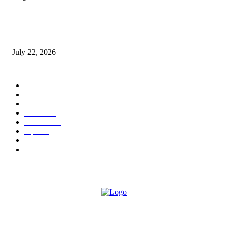
स्तुत्य उपक्रम…रामेश्वर मासाळ यांच्या संकल्पनेचे आमदार समाधान आवताडे यांनी केले
कौतुक,शाळा व गावाच्या विकासासाठी निधी देण्यास कटिबद्ध – आ. समाधान आवताडे
July 22, 2026
POPULAR CATEGORY
टेक्नॉलॉजी
1377
ताज्या बातम्या
1104
देश-विदेश
995
आरोग्य
968
मनोरंजन
919
शहर
882
राजकीय
144
उद्योग
75