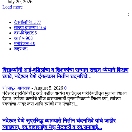
July 20, 2026
Load more
0
टेक्नॉलॉजी
1377
ताज्या बातम्या
1104
देश-विदेश
995
आरोग्य
968
मनोरंजन
919
शहर
882
विद्यार्थ्यांनी आई-वडिलांचा व शिक्षकांचा सन्मान राखून ध्येयाने शिक्षण
घ्यावे, नंदेश्वर येथे दंगलकार नितीन चंदनशिवे...
सोलापूर आजतक
-
August 5, 2026
0
नंदेश्वर (प्रतिनिधी): आई-वडील अत्यंत प्रतिकूल परिस्थितीतून मुलांना शिक्षण
देतात. त्यांच्या कष्टांचे चीज करण्यासाठी प्रामाणिकपणे शिक्षण घ्या, त्यांच्या
स्वप्नांचा आदर करा आणि त्यांची मान उंचावेल...
नंदेश्वर येथे सुप्रसिद्ध व्याख्याते नितीन चंदनशिवे यांचे जाहीर
व्याख्यान, स्व.दादासाहेब येसू मेटकरी व स्व.समाबाई...