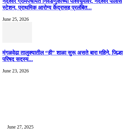
नंदेश्वर ग्रामपंचायत निवडणुकीच्या पार्श्वभूमीवर, नंदेश्वर पोलीस
स्टेशन, प्राथमिक आरोग्य केंद्रासह प्रलंबित...
June 25, 2026
मंगळवेढा तालुक्यातील “ही” शाळा सुरू असते बारा महिने, जिल्हा
परिषद सदस्य...
June 23, 2026
EDITOR PICKS
इराणने पुन्हा अण्वस्त्र कार्यक्रम सुरू केल्यास अमेरिकेच्या नवीन धमकीचा अमेरिका पुन्हा
अण्वस्त्र कार्यक्रमावर बॉम्ब करेल
June 27, 2025