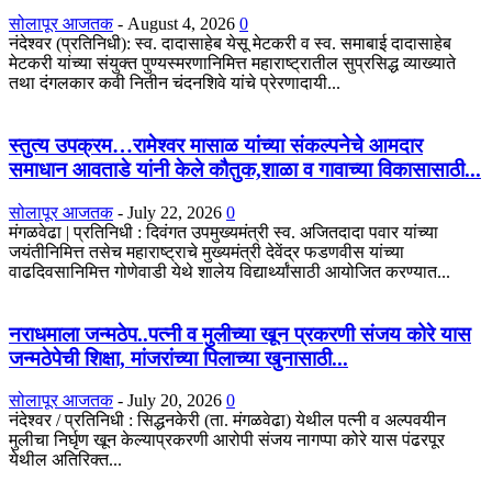
सोलापूर आजतक
-
August 4, 2026
0
नंदेश्वर (प्रतिनिधी): स्व. दादासाहेब येसू मेटकरी व स्व. समाबाई दादासाहेब
मेटकरी यांच्या संयुक्त पुण्यस्मरणानिमित्त महाराष्ट्रातील सुप्रसिद्ध व्याख्याते
तथा दंगलकार कवी नितीन चंदनशिवे यांचे प्रेरणादायी...
स्तुत्य उपक्रम…रामेश्वर मासाळ यांच्या संकल्पनेचे आमदार
समाधान आवताडे यांनी केले कौतुक,शाळा व गावाच्या विकासासाठी...
सोलापूर आजतक
-
July 22, 2026
0
मंगळवेढा | प्रतिनिधी : दिवंगत उपमुख्यमंत्री स्व. अजितदादा पवार यांच्या
जयंतीनिमित्त तसेच महाराष्ट्राचे मुख्यमंत्री देवेंद्र फडणवीस यांच्या
वाढदिवसानिमित्त गोणेवाडी येथे शालेय विद्यार्थ्यांसाठी आयोजित करण्यात...
नराधमाला जन्मठेप..पत्नी व मुलीच्या खून प्रकरणी संजय कोरे यास
जन्मठेपेची शिक्षा, मांजरांच्या पिलाच्या खुनासाठी...
सोलापूर आजतक
-
July 20, 2026
0
नंदेश्वर / प्रतिनिधी : सिद्धनकेरी (ता. मंगळवेढा) येथील पत्नी व अल्पवयीन
मुलीचा निर्घृण खून केल्याप्रकरणी आरोपी संजय नागप्पा कोरे यास पंढरपूर
येथील अतिरिक्त...