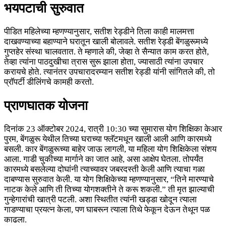
भयपटाची सुरुवात
पीडित महिलेच्या म्हणण्यानुसार, सतीश रेड्डीने तिला काही मालमत्ता
दाखवण्याच्या बहाण्याने घरातून खाली बोलावले. सतीश रेड्डी बेंगळुरूमध्ये
गुप्तहेर संस्था चालवतात. ते म्हणाले की, जेव्हा ते सैन्यात काम करत होते,
तेव्हा त्यांना पाठदुखीचा त्रास सुरू झाला होता, ज्यासाठी त्यांना उपचार
करायचे होते. त्यानंतर उपचारादरम्यान सतीश रेड्डी यांनी सांगितले की, तो
प्रॉपर्टी डीलिंगचे कामही करतो.
प्राणघातक योजना
दिनांक 23 ऑक्टोबर 2024, रात्री 10:30 च्या सुमारास योग शिक्षिका केआर
पुरम, बेंगळुरू येथील तिच्या घराच्या फ्लॅटमधून खाली आली आणि कारमध्ये
बसली. कार बेंगळुरूच्या बाहेर जाऊ लागली, या महिला योग शिक्षिकेला संशय
आला. गाडी चुकीच्या मार्गाने का जात आहे, असा आक्षेप घेतला. तोपर्यंत
कारमध्ये बसलेल्या दोघांनी त्याच्यावर जबरदस्ती केली आणि त्याचा गळा
दाबण्यास सुरुवात केली. या योग शिक्षिकेच्या म्हणण्यानुसार, “तिने मारण्याचे
नाटक केले आणि ती तिच्या योगशक्तीने ते करू शकली.” ती मृत झाल्याची
गुन्हेगारांची खात्री पटली. अशा स्थितीत त्यांनी खड्डा खोदून त्याला
गाडण्याचा प्रयत्न केला, पण घाबरून त्याला तिथे फेकून देऊन तेथून पळ
काढला.