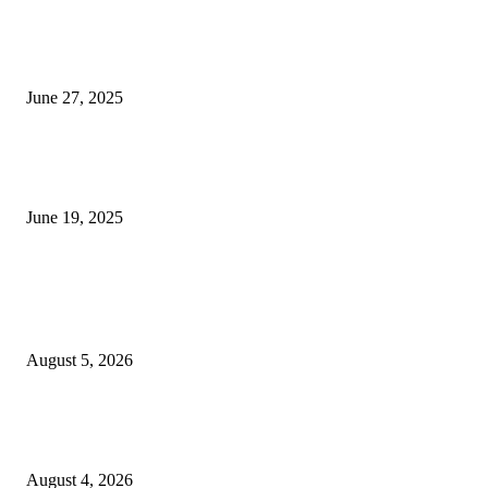
शिव लिंगा आणि ज्योतिर्लिंग यांच्यात काय फरक आहे, यापैकी किती प्रकारचे आहेत, देशात
ज्योतिर्लिंग आहेत, त्यांना येथे माहित आहे …
June 27, 2025
नाग पंचामी २०२25: नागपंचमी जुलैच्या या तारखेला साजरा केला जाईल, पूजा मुहर्ट आणि म
जाणून घ्या
June 19, 2025
POPULAR POSTS
विद्यार्थ्यांनी आई-वडिलांचा व शिक्षकांचा सन्मान राखून ध्येयाने शिक्षण घ्यावे, नंदेश्वर येथे 
नितीन चंदनशिवे यांचे प्रेरणादायी व्याख्यान संपन्न
August 5, 2026
नंदेश्वर येथे सुप्रसिद्ध व्याख्याते नितीन चंदनशिवे यांचे जाहीर व्याख्यान, स्व.दादासाहेब येस
मेटकरी व स्व.समाबाई दादासाहेब मेटकरी यांच्या पुण्यस्मरणानिमित्त होणार व्याख्यान
August 4, 2026