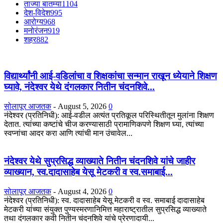
ताज्या बातम्या
1104
देश-विदेश
995
आरोग्य
968
मनोरंजन
919
शहर
882
विद्यार्थ्यांनी आई-वडिलांचा व शिक्षकांचा सन्मान राखून ध्येयाने शिक्षण
घ्यावे, नंदेश्वर येथे दंगलकार नितीन चंदनशिवे...
सोलापूर आजतक
-
August 5, 2026
0
नंदेश्वर (प्रतिनिधी): आई-वडील अत्यंत प्रतिकूल परिस्थितीतून मुलांना शिक्षण
देतात. त्यांच्या कष्टांचे चीज करण्यासाठी प्रामाणिकपणे शिक्षण घ्या, त्यांच्या
स्वप्नांचा आदर करा आणि त्यांची मान उंचावेल...
नंदेश्वर येथे सुप्रसिद्ध व्याख्याते नितीन चंदनशिवे यांचे जाहीर
व्याख्यान, स्व.दादासाहेब येसू मेटकरी व स्व.समाबाई...
सोलापूर आजतक
-
August 4, 2026
0
नंदेश्वर (प्रतिनिधी): स्व. दादासाहेब येसू मेटकरी व स्व. समाबाई दादासाहेब
मेटकरी यांच्या संयुक्त पुण्यस्मरणानिमित्त महाराष्ट्रातील सुप्रसिद्ध व्याख्याते
तथा दंगलकार कवी नितीन चंदनशिवे यांचे प्रेरणादायी...