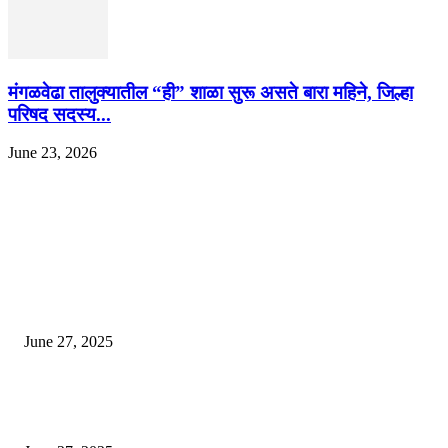
मंगळवेढा तालुक्यातील “ही” शाळा सुरू असते बारा महिने, जिल्हा
परिषद सदस्य...
June 23, 2026
EDITOR PICKS
इराणने पुन्हा अण्वस्त्र कार्यक्रम सुरू केल्यास अमेरिकेच्या नवीन धमकीचा अमेरिका पुन्हा
अण्वस्त्र कार्यक्रमावर बॉम्ब करेल
June 27, 2025
शिव लिंगा आणि ज्योतिर्लिंग यांच्यात काय फरक आहे, यापैकी किती प्रकारचे आहेत, देशात
ज्योतिर्लिंग आहेत, त्यांना येथे माहित आहे …