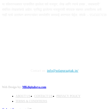
या संकेतस्थळावर प्रकाशित झालेला सर्व मजकूर, लेख आणि त्याचे हक्क , जबाबदारी''
संबंधित लेखकांकडे आहेत. प्रसिद्ध झालेल्या मजकुराशी संपादक सहमत असतीलच असे
नाही याचे उल्लंघन करणाऱ्यांवर कायदेशीर कारवाई करण्यात येईल. संपर्क :- 9545607038
FOLLOW US
Contact us:
info@solapuraajtak.in/
Web Design by:
MKdigitalseva.com
ABOUT US
CONTACT US
PRIVACY POLICY
TERMS & CONDITIONS