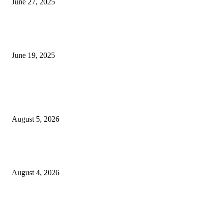
June 27, 2025
नाग पंचामी २०२25: नागपंचमी जुलैच्या या तारखेला साजरा केला जाईल, पूजा मुहर्ट आणि म
जाणून घ्या
June 19, 2025
POPULAR POSTS
विद्यार्थ्यांनी आई-वडिलांचा व शिक्षकांचा सन्मान राखून ध्येयाने शिक्षण घ्यावे, नंदेश्वर येथे 
नितीन चंदनशिवे यांचे प्रेरणादायी व्याख्यान संपन्न
August 5, 2026
नंदेश्वर येथे सुप्रसिद्ध व्याख्याते नितीन चंदनशिवे यांचे जाहीर व्याख्यान, स्व.दादासाहेब येस
मेटकरी व स्व.समाबाई दादासाहेब मेटकरी यांच्या पुण्यस्मरणानिमित्त होणार व्याख्यान
August 4, 2026
स्तुत्य उपक्रम…रामेश्वर मासाळ यांच्या संकल्पनेचे आमदार समाधान आवताडे यांनी केले
कौतुक,शाळा व गावाच्या विकासासाठी निधी देण्यास कटिबद्ध – आ. समाधान आवताडे