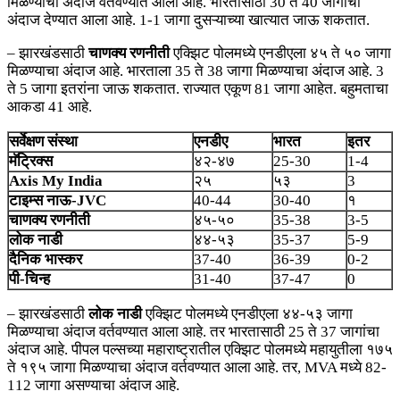
मिळण्याचा अंदाज वर्तवण्यात आला आहे. भारतासाठी 30 ते 40 जागांचा
अंदाज देण्यात आला आहे. 1-1 जागा दुसऱ्याच्या खात्यात जाऊ शकतात.
– झारखंडसाठी
चाणक्य रणनीती
एक्झिट पोलमध्ये एनडीएला ४५ ते ५० जागा
मिळण्याचा अंदाज आहे. भारताला 35 ते 38 जागा मिळण्याचा अंदाज आहे. 3
ते 5 जागा इतरांना जाऊ शकतात. राज्यात एकूण 81 जागा आहेत. बहुमताचा
आकडा 41 आहे.
सर्वेक्षण संस्था
एनडीए
भारत
इतर
मॅट्रिक्स
४२-४७
25-30
1-4
Axis My India
२५
५३
3
टाइम्स नाऊ-JVC
40-44
30-40
१
चाणक्य रणनीती
४५-५०
35-38
3-5
लोक नाडी
४४-५३
35-37
5-9
दैनिक भास्कर
37-40
36-39
0-2
पी-चिन्ह
31-40
37-47
0
– झारखंडसाठी
लोक नाडी
एक्झिट पोलमध्ये एनडीएला ४४-५३ जागा
मिळण्याचा अंदाज वर्तवण्यात आला आहे. तर भारतासाठी 25 ते 37 जागांचा
अंदाज आहे. पीपल पल्सच्या महाराष्ट्रातील एक्झिट पोलमध्ये महायुतीला १७५
ते १९५ जागा मिळण्याचा अंदाज वर्तवण्यात आला आहे. तर, MVA मध्ये 82-
112 जागा असण्याचा अंदाज आहे.