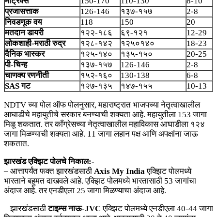
मॅट्रिक्स
150-170
110-130
8-10
प्रजासत्ताक
126-146
१३७-१५७
2-8
निवडणूक वय
118
150
20
मतदान डायरी
१२२-१८६
६९-१२१
12-29
लोकशाही-मराठी रुद्र
१२८-१४२
१२५०१४०
18-23
दैनिक भास्कर
१२५-१४०
१३५-१५०
20-25
पी-चिन्ह
१३७-१५७
126-146
2-8
चाणक्य रणनीती
१५२-१६०
130-138
6-8
SAS गट
१२७-१३५
१४७-१५५
10-13
NDTV च्या पोल ऑफ पोलनुसार, महाराष्ट्रात भाजपच्या नेतृत्वाखालील
आघाडीचे महायुतीचे सरकार बनण्याची शक्यता आहे. महायुतीला 153 जागा
मिळू शकतात. तर काँग्रेसच्या नेतृत्वाखालील महाविकास आघाडीला १२४
जागा मिळण्याची शक्यता आहे. 11 जागा लहान पक्ष आणि अपक्षांना जाऊ
शकतात.
झारखंड एक्झिट पोलचे निकाल:-
– आत्तापर्यंत फक्त झारखंडसाठी
Axis My India
एक्झिट पोलमध्ये
भारताने बहुमत दाखवले आहे. एक्झिट पोलमध्ये भारतासाठी 53 जागांचा
अंदाज आहे. तर एनडीएला 25 जागा मिळण्याचा अंदाज आहे.
– झारखंडसाठी
टाइम्स नाऊ-JVC
एक्झिट पोलमध्ये एनडीएला 40-44 जागा