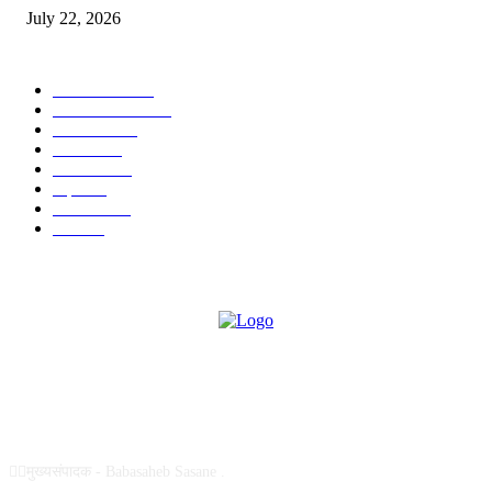
July 22, 2026
POPULAR CATEGORY
टेक्नॉलॉजी
1377
ताज्या बातम्या
1104
देश-विदेश
995
आरोग्य
968
मनोरंजन
919
शहर
882
राजकीय
144
उद्योग
75
ABOUT US
✍🏻मुख्यसंपादक - Babasaheb Sasane .