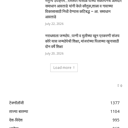
स्तुत्य उपक्रम…रामेश्वर मासाळ यांच्या संकल्पनेचे आमदार
समाधान आवताडे यांनी केले कौतुक,शाळा व गावाच्या
विकासासाठी निधी देण्यास कटिबद्ध – आ. समाधान
आवताडे
July 22, 2026
नराधमाला जन्मठेप..पत्नी व मुलीच्या खून प्रकरणी संजय
कोरे यास जन्मठेपेची शिक्षा, मांजरांच्या पिलाच्या खुनासाठी
दोन वर्षे शिक्षा
July 20, 2026
Load more
0
टेक्नॉलॉजी
1377
ताज्या बातम्या
1104
देश-विदेश
995