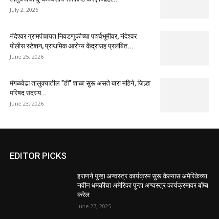
July 2, 2026
नंदेश्वर ग्रामपंचायत निवडणुकीच्या पार्श्वभूमीवर, नंदेश्वर
पोलीस स्टेशन, प्राथमिक आरोग्य केंद्रासह प्रलंबित...
June 25, 2026
मंगळवेढा तालुक्यातील “ही” शाळा सुरू असते बारा महिने, जिल्हा
परिषद सदस्य...
June 23, 2026
EDITOR PICKS
इराणने पुन्हा अण्वस्त्र कार्यक्रम सुरू केल्यास अमेरिकेच्या
नवीन धमकीचा अमेरिका पुन्हा अण्वस्त्र कार्यक्रमावर बॉम्ब
करेल
June 27, 2025