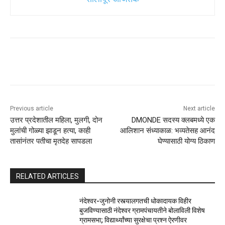
Previous article
Next article
उत्तर प्रदेशातील महिला, मुलगी, दोन
DMONDE सदस्य क्लबमध्ये एक
मुलांची गोळ्या झाडून हत्या, काही
आलिशान संध्याकाळ: भव्यतेसह आनंद
तासांनंतर पतीचा मृतदेह सापडला
घेण्यासाठी योग्य ठिकाण
RELATED ARTICLES
नंदेश्वर-जुनोनी रस्त्यालगतची धोकादायक विहीर
बुजविण्यासाठी नंदेश्वर ग्रामपंचायतीने बोलाविली विशेष
ग्रामसभा; विद्यार्थ्यांच्या सुरक्षेचा प्रश्न ऐरणीवर