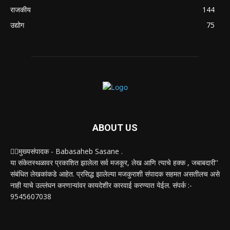
राजकीय
144
उद्योग
75
ABOUT US
✍🏻मुख्यसंपादक - Babasaheb Sasane .
या संकेतस्थळावर प्रकाशित झालेला सर्व मजकूर, लेख आणि त्याचे हक्क , जबाबदारी''
संबंधित लेखकांकडे आहेत. प्रसिद्ध झालेल्या मजकुराशी संपादक सहमत असतीलच असे
नाही याचे उल्लंघन करणाऱ्यांवर कायदेशीर कारवाई करण्यात येईल. संपर्क :-
9545607038