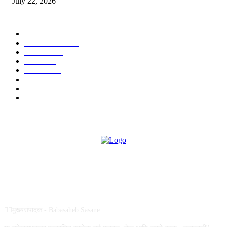
July 22, 2026
POPULAR CATEGORY
टेक्नॉलॉजी
1377
ताज्या बातम्या
1104
देश-विदेश
995
आरोग्य
968
मनोरंजन
919
शहर
882
राजकीय
144
उद्योग
75
ABOUT US
✍🏻मुख्यसंपादक - Babasaheb Sasane .