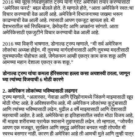
2016 च्या यूएस निवडणुकीत ट्रम्प यांनी ग्रेट अमेरिका तयार करण्यासाठी
‘अमेरिका फर्स्ट’ बद्दल बोलले होते. ते म्हणाले होते, “आता अमेरिकेने स्वत:चा
विचार करण्याची वेळ आली आहे. अमेरिकेने विभाजनाच्या जखमा भरून
काढण्याची वेळ आली आहे. त्यासाठी आपण एकजूट व्हायला हवे. मी
देशभरातील सर्व रिपब्लिकन, डेमोक्रॅट आणि अपक्षांना सांगतो. आता
अमेरिकेसाठी एकजुटीने विचार करण्याची वेळ आली आहे.
2016 च्या विक्री भाषणात, डोनाल्ड ट्रम्प म्हणाले, “मी सर्व अमेरिकन
लोकांचा अध्यक्ष होईन. मी तुमच्या मार्गदर्शनासाठी आणि तुमच्या मदतीसाठी
तुमच्यापर्यंत पोहोचत आहे, जेणेकरून आम्ही एकत्र काम करू शकू आणि
आमच्या महान देशाला एकत्र करू शकू.”
डोनाल्ड ट्रम्प यांचा कमला हॅरिसवरचा हल्ला कसा अयशस्वी ठरला, जाणून
घ्या त्यांच्या विजयाची 6 मोठी कारणे
2. अमेरिकन लोकांच्या भविष्यासाठी लढणार
ट्रम्प म्हणाले, “अलास्का, नेवाडा आणि ऍरिझोनामध्ये जिंकणे माझ्यासाठी खूप
मोठी गोष्ट आहे. हे अविश्वसनीय आहे. मी अमेरिकन लोकांच्या कुटुंबासाठी
आणि त्यांच्या भविष्यासाठी लढेन. पुढील 4 वर्षे माझ्यासाठी आणि देशासाठी
महत्त्वाची आहेत. हे आहे. अमेरिकेचा हा इतिहासातील सर्वात मोठा विजय आहे,
मी माझ्या शरीराच्या प्रत्येक श्वासाने तुझ्यासाठी लढेन. तो म्हणाला, “जोपर्यंत
आपण एक मजबूत, सुरक्षित आणि समृद्ध अमेरिका बनवत नाही तोपर्यंत मी
स्वस्थ बसणार नाही. कारण ही अमेरिका आहे ती आमची मुले आणि तुम्ही पात्र