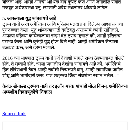
योजना आहे. आम्ही आमची आर्थिक वाढ दुप्पट करू आणि जगातील सर्वात
मजबूत अर्थव्यवस्था बनू. त्यासाठी अवैध स्थलांतर थांबवावे लागेल.
5. आपल्याला युद्ध थांबवायचे आहे
ट्रम्प यांनी अरब अमेरिकन आणि मुस्लिम मतदारांना दिलेल्या आश्वासनाचा
पुनरुच्चार केला. युद्ध थांबवण्यासाठी कटिबद्ध असल्याचे त्यांनी सांगितले.
आपल्या पहिल्या कार्यकाळाचा संदर्भ देत ट्रम्प म्हणाले की, आम्ही इसिसचा
पराभव केला आणि कुठेही युद्ध होऊ दिले नाही. आम्ही अमेरिकन सैन्याला
बळकट करू, असे ट्रम्प म्हणाले.
2016 च्या भाषणात ट्रम्प यांनी सर्व देशांशी चांगले संबंध ठेवण्याबाबत बोलले
होते. ते म्हणाले होते, “मला जगातील देशांना सांगायचे आहे की, अमेरिकेचे
हित शीर्षस्थानी ठेवत आम्ही सर्वांशी निष्पक्षपणे वागू. आम्ही सामायिक जमीन
शोधू आणि भागीदारी करू. यात शत्रुत्व किंवा संघर्षाला स्थान नसेल. .”
केवळ डोनाल्ड ट्रम्पच नाही तर इलॉन मस्क यांचाही मोठा विजय, अमेरिकेच्या
अध्यक्षीय निवडणुकीचे निकाल
Source link