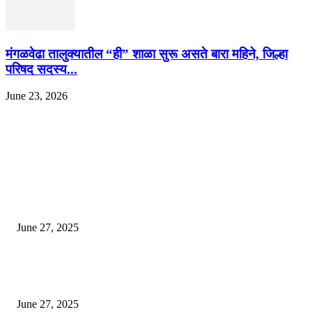
मंगळवेढा तालुक्यातील “ही” शाळा सुरू असते बारा महिने, जिल्हा
परिषद सदस्य...
June 23, 2026
EDITOR PICKS
इराणने पुन्हा अण्वस्त्र कार्यक्रम सुरू केल्यास अमेरिकेच्या नवीन धमकीचा अमेरिका पुन्हा
अण्वस्त्र कार्यक्रमावर बॉम्ब करेल
June 27, 2025
शिव लिंगा आणि ज्योतिर्लिंग यांच्यात काय फरक आहे, यापैकी किती प्रकारचे आहेत, देशात
ज्योतिर्लिंग आहेत, त्यांना येथे माहित आहे …
June 27, 2025