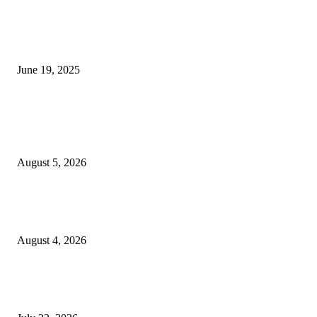
नाग पंचामी २०२25: नागपंचमी जुलैच्या या तारखेला साजरा केला जाईल, पूजा मुहर्ट आणि म
जाणून घ्या
June 19, 2025
POPULAR POSTS
विद्यार्थ्यांनी आई-वडिलांचा व शिक्षकांचा सन्मान राखून ध्येयाने शिक्षण घ्यावे, नंदेश्वर येथे 
नितीन चंदनशिवे यांचे प्रेरणादायी व्याख्यान संपन्न
August 5, 2026
नंदेश्वर येथे सुप्रसिद्ध व्याख्याते नितीन चंदनशिवे यांचे जाहीर व्याख्यान, स्व.दादासाहेब येस
मेटकरी व स्व.समाबाई दादासाहेब मेटकरी यांच्या पुण्यस्मरणानिमित्त होणार व्याख्यान
August 4, 2026
स्तुत्य उपक्रम…रामेश्वर मासाळ यांच्या संकल्पनेचे आमदार समाधान आवताडे यांनी केले
कौतुक,शाळा व गावाच्या विकासासाठी निधी देण्यास कटिबद्ध – आ. समाधान आवताडे