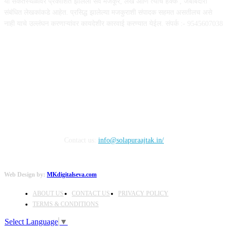
या संकेतस्थळावर प्रकाशित झालेला सर्व मजकूर, लेख आणि त्याचे हक्क , जबाबदारी''
संबंधित लेखकांकडे आहेत. प्रसिद्ध झालेल्या मजकुराशी संपादक सहमत असतीलच असे
नाही याचे उल्लंघन करणाऱ्यांवर कायदेशीर कारवाई करण्यात येईल. संपर्क :- 9545607038
FOLLOW US
Contact us:
info@solapuraajtak.in/
Web Design by:
MKdigitalseva.com
ABOUT US
CONTACT US
PRIVACY POLICY
TERMS & CONDITIONS
Select Language
▼