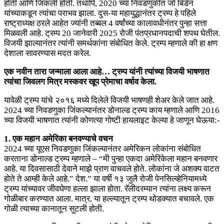
होती आणि जिंकली होती. तथापि, 2020 च्या निवडणुकीत जो बिडेन
यांच्याकडून त्यांचा पराभव झाला. दुस-या महायुद्धानंतर ट्रम्प हे पहिले
राष्ट्राध्यक्ष ठरले आहेत ज्यांनी तब्बल 4 वर्षांच्या कालावधीनंतर पुन्हा सत्ता
मिळवली आहे. ट्रम्प 20 जानेवारी 2025 रोजी पंतप्रधानपदाची शपथ घेतील.
विजयी झाल्यानंतर त्यांनी समर्थकांना संबोधित केले. ट्रम्प म्हणाले की हा क्षण
देशाला सावरण्यास मदत करेल.
एक नवीन तारा जन्माला आला आहे… ट्रम्प यांनी त्यांच्या विजयी भाषणात
त्यांचा जिवलग मित्र मस्कवर खूप प्रेमाचा वर्षाव केला.
यावेळी ट्रम्प यांचे २०१६ मध्ये दिलेले विजयी भाषणही शेअर केले जात आहे.
2024 च्या निवडणुका जिंकल्यानंतर डोनाल्ड ट्रम्प काय म्हणाले आणि 2016
च्या विजयी भाषणात त्यांनी कोणत्या गोष्टी हायलाइट केल्या हे जाणून घेऊया:-
1. एक महान अमेरिका बनवण्याचे वचन
2024 च्या यूएस निवडणुका जिंकल्यानंतर अमेरिकन लोकांना संबोधित
करताना डोनाल्ड ट्रम्प म्हणाले – “मी पुन्हा एकदा अमेरिकेला महान बनवणार
आहे. या दिवसासाठी देवाने माझे प्राण वाचवले होते. लोकांना जे अशक्य वाटत
होते ते आम्ही केले आहे.” देश.” या वर्षी १३ जुलै रोजी पेनसिल्व्हेनियामध्ये
ट्रम्प यांच्यावर जीवघेणा हल्ला झाला होता. रॅलीदरम्यान त्यांना लक्ष्य करून
गोळीबार करण्यात आला. मात्र, या हल्ल्यातून ट्रम्प थोडक्यात बचावले. एक
गोळी त्याच्या कानातून सुटली होती.